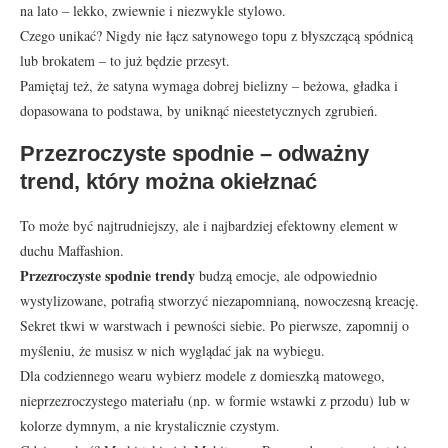
na lato – lekko, zwiewnie i niezwykle stylowo.
Czego unikać? Nigdy nie łącz satynowego topu z błyszczącą spódnicą
lub brokatem – to już będzie przesyt.
Pamiętaj też, że satyna wymaga dobrej bielizny – beżowa, gładka i
dopasowana to podstawa, by uniknąć nieestetycznych zgrubień.
Przezroczyste spodnie – odważny
trend, który można okiełznać
To może być najtrudniejszy, ale i najbardziej efektowny element w
duchu Maffashion.
Przezroczyste spodnie trendy
budzą emocje, ale odpowiednio
wystylizowane, potrafią stworzyć niezapomnianą, nowoczesną kreację.
Sekret tkwi w warstwach i pewności siebie. Po pierwsze, zapomnij o
myśleniu, że musisz w nich wyglądać jak na wybiegu.
Dla codziennego wearu wybierz modele z domieszką matowego,
nieprzezroczystego materiału (np. w formie wstawki z przodu) lub w
kolorze dymnym, a nie krystalicznie czystym.