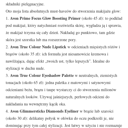
składniki pielęgnacyjne.
Oto moja lista absolutnych must-haveów do stworzenia makijażu glow:
Avon Prime Focus Glow Boosting Primer
1.
(około 45 zł): to podkład
pod makijaż, który natychmiast rozświetla skórę, wygładza ją i sprawia,
że makijaż trzyma się cały dzień. Nakładaj go punktowo, tam gdzie
skóra jest szorstka lub ma rozszerzone pory.
Avon True Colour Nude Lipstick
2.
w odcieniach mięsistych różów i
brązów (około 35 zł): ich formuła jest niesamowicie kremowa i
nawilżająca, dając efekt „twoich ust, tylko lepszych”. Idealne do
stylizacji w duchu nude.
Avon True Colour Eyeshadow Palette
3.
w neutralnych, ziemistych
tonacjach (około 65 zł): jedna paletka z matowymi i satynowymi
odcieniami beżu, brązu i taupe wystarczy ci do stworzenia milionów
naturalnych looków. Używaj jaśniejszych, perłowych odcieni do
nakładania na wewnętrzny kącik oka.
Avon Glimmersticks Diamonds Eyeliner
4.
w brązie lub szarości
(około 30 zł): delikatny połysk w ołówku do oczu podkreśli je, nie
dominując przy tym całej stylizacji. Jest łatwy w użyciu i nie rozmazuje