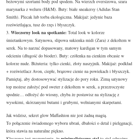
beżowymi szortami body pod spodem. Na wierzch oversizowa, szara
marynarka z weluru (H&M). Buty: białe sneakersy (Adidas Stan
Smith). Plecak lub torba ekologiczna. Makijaż: jedynie baza
rozświetlająca, tusz do rzęs i błyszczyk.
Wieczorny look na spotkanie:
3.
Total look w kolorze
śmietankowym. Satynowa, slipowa sukienka midi (Zara) z dekoltem w
serek. Na to narzuć dopasowany, matowy kardigan w tym samym
odcieniu (długość do bioder). Buty: czółenka na cienkim obcasie w
kolorze nude. Biżuteria: tylko cienki, złoty naszyjnik. Makijaż: podkład
+ rozświetlacz Avon, ciepłe, brązowe cienie na powiekach i błyszczyk.
Pamiętaj, aby dostosowywać stylizacje do pory roku. Zimą satynowy
top możesz założyć pod sweter z dekoltem w serek, a przezroczyste
spodnie… odłożyć do wiosny, chyba że postawisz na stylizację z
wysokimi, skórzanymi butami i grubymi, wełnianymi skarpetami.
Jak widzisz, sekret glow Maffashion nie jest żadną magią.
To połączenie świadomego wyboru ubrań, dbałości o detal i pielęgnacji,
która stawia na naturalne piękno.
minimalistyczny styl
Kluczowe jest zrozumienie, że
to styl odważny –