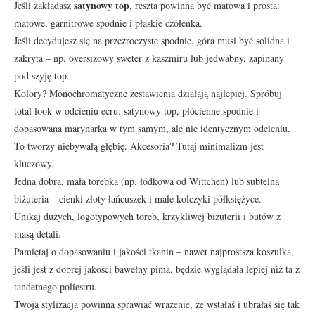
satynowy top
Jeśli zakładasz
, reszta powinna być matowa i prosta:
matowe, garnitrowe spodnie i płaskie czółenka.
Jeśli decydujesz się na przezroczyste spodnie, góra musi być solidna i
zakryta – np. oversizowy sweter z kaszmiru lub jedwabny, zapinany
pod szyję top.
Kolory? Monochromatyczne zestawienia działają najlepiej. Spróbuj
total look w odcieniu ecru: satynowy top, płócienne spodnie i
dopasowana marynarka w tym samym, ale nie identycznym odcieniu.
To tworzy niebywałą głębię. Akcesoria? Tutaj minimalizm jest
kluczowy.
Jedna dobra, mała torebka (np. łódkowa od Wittchen) lub subtelna
biżuteria – cienki złoty łańcuszek i małe kolczyki półksiężyce.
Unikaj dużych, logotypowych toreb, krzykliwej biżuterii i butów z
masą detali.
Pamiętaj o dopasowaniu i jakości tkanin – nawet najprostsza koszulka,
jeśli jest z dobrej jakości bawełny pima, będzie wyglądała lepiej niż ta z
tandetnego poliestru.
Twoja stylizacja powinna sprawiać wrażenie, że wstałaś i ubrałaś się tak