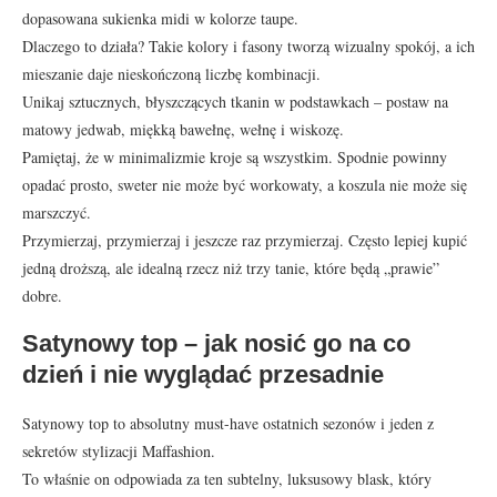
dopasowana sukienka midi w kolorze taupe.
Dlaczego to działa? Takie kolory i fasony tworzą wizualny spokój, a ich
mieszanie daje nieskończoną liczbę kombinacji.
Unikaj sztucznych, błyszczących tkanin w podstawkach – postaw na
matowy jedwab, miękką bawełnę, wełnę i wiskozę.
Pamiętaj, że w minimalizmie kroje są wszystkim. Spodnie powinny
opadać prosto, sweter nie może być workowaty, a koszula nie może się
marszczyć.
Przymierzaj, przymierzaj i jeszcze raz przymierzaj. Często lepiej kupić
jedną droższą, ale idealną rzecz niż trzy tanie, które będą „prawie”
dobre.
Satynowy top – jak nosić go na co
dzień i nie wyglądać przesadnie
Satynowy top to absolutny must-have ostatnich sezonów i jeden z
sekretów stylizacji Maffashion.
To właśnie on odpowiada za ten subtelny, luksusowy blask, który