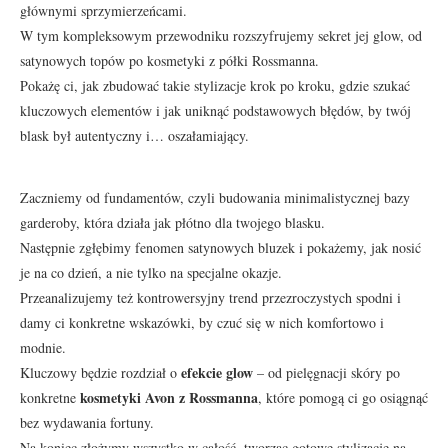
głównymi sprzymierzeńcami.
W tym kompleksowym przewodniku rozszyfrujemy sekret jej glow, od
satynowych topów po kosmetyki z półki Rossmanna.
Pokażę ci, jak zbudować takie stylizacje krok po kroku, gdzie szukać
kluczowych elementów i jak uniknąć podstawowych błędów, by twój
blask był autentyczny i… oszałamiający.
Zaczniemy od fundamentów, czyli budowania minimalistycznej bazy
garderoby, która działa jak płótno dla twojego blasku.
Następnie zgłębimy fenomen satynowych bluzek i pokażemy, jak nosić
je na co dzień, a nie tylko na specjalne okazje.
Przeanalizujemy też kontrowersyjny trend przezroczystych spodni i
damy ci konkretne wskazówki, by czuć się w nich komfortowo i
modnie.
efekcie glow
Kluczowy będzie rozdział o
– od pielęgnacji skóry po
kosmetyki Avon z Rossmanna
konkretne
, które pomogą ci go osiągnąć
bez wydawania fortuny.
Na koniec złożymy wszystko w całość, tworząc gotowe stylizacje na