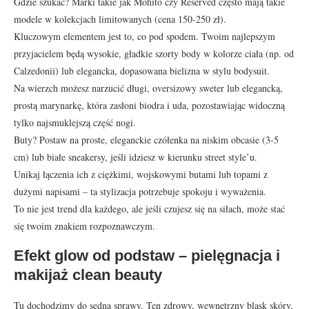
Gdzie szukać? Marki takie jak Mohito czy Reserved często mają takie
modele w kolekcjach limitowanych (cena 150-250 zł).
Kluczowym elementem jest to, co pod spodem. Twoim najlepszym
przyjacielem będą wysokie, gładkie szorty body w kolorze ciała (np. od
Calzedonii) lub elegancka, dopasowana bielizna w stylu bodysuit.
Na wierzch możesz narzucić długi, oversizowy sweter lub elegancką,
prostą marynarkę, która zasłoni biodra i uda, pozostawiając widoczną
tylko najsmuklejszą część nogi.
Buty? Postaw na proste, eleganckie czółenka na niskim obcasie (3-5
cm) lub białe sneakersy, jeśli idziesz w kierunku street style’u.
Unikaj łączenia ich z ciężkimi, wojskowymi butami lub topami z
dużymi napisami – ta stylizacja potrzebuje spokoju i wyważenia.
To nie jest trend dla każdego, ale jeśli czujesz się na siłach, może stać
się twoim znakiem rozpoznawczym.
Efekt glow od podstaw – pielęgnacja i
makijaż clean beauty
Tu dochodzimy do sedna sprawy. Ten zdrowy, wewnętrzny blask skóry,