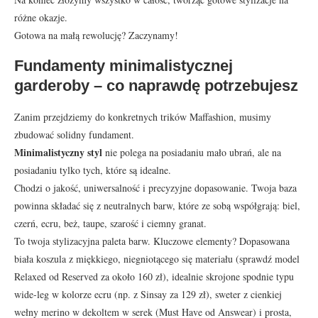
różne okazje.
Gotowa na małą rewolucję? Zaczynamy!
Fundamenty minimalistycznej
garderoby – co naprawdę potrzebujesz
Zanim przejdziemy do konkretnych trików Maffashion, musimy
zbudować solidny fundament.
Minimalistyczny styl
nie polega na posiadaniu mało ubrań, ale na
posiadaniu tylko tych, które są idealne.
Chodzi o jakość, uniwersalność i precyzyjne dopasowanie. Twoja baza
powinna składać się z neutralnych barw, które ze sobą współgrają: biel,
czerń, ecru, beż, taupe, szarość i ciemny granat.
To twoja stylizacyjna paleta barw. Kluczowe elementy? Dopasowana
biała koszula z miękkiego, niegniotącego się materiału (sprawdź model
Relaxed od Reserved za około 160 zł), idealnie skrojone spodnie typu
wide-leg w kolorze ecru (np. z Sinsay za 129 zł), sweter z cienkiej
wełny merino w dekoltem w serek (Must Have od Answear) i prosta,