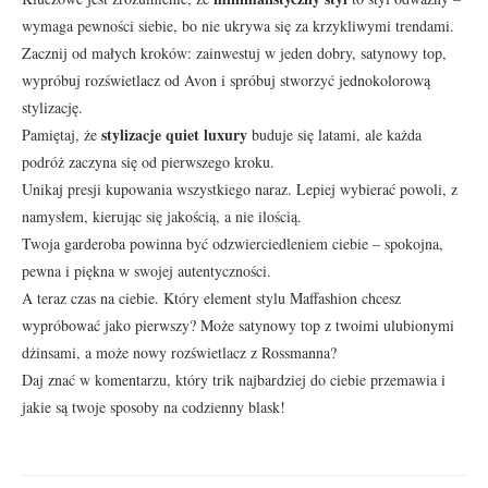
wymaga pewności siebie, bo nie ukrywa się za krzykliwymi trendami.
Zacznij od małych kroków: zainwestuj w jeden dobry, satynowy top,
wypróbuj rozświetlacz od Avon i spróbuj stworzyć jednokolorową
stylizację.
stylizacje quiet luxury
Pamiętaj, że
buduje się latami, ale każda
podróż zaczyna się od pierwszego kroku.
Unikaj presji kupowania wszystkiego naraz. Lepiej wybierać powoli, z
namysłem, kierując się jakością, a nie ilością.
Twoja garderoba powinna być odzwierciedleniem ciebie – spokojna,
pewna i piękna w swojej autentyczności.
A teraz czas na ciebie. Który element stylu Maffashion chcesz
wypróbować jako pierwszy? Może satynowy top z twoimi ulubionymi
dżinsami, a może nowy rozświetlacz z Rossmanna?
Daj znać w komentarzu, który trik najbardziej do ciebie przemawia i
jakie są twoje sposoby na codzienny blask!