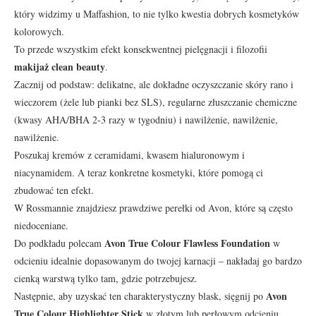
który widzimy u Maffashion, to nie tylko kwestia dobrych kosmetyków
kolorowych.
To przede wszystkim efekt konsekwentnej pielęgnacji i filozofii
makijaż clean beauty
.
Zacznij od podstaw: delikatne, ale dokładne oczyszczanie skóry rano i
wieczorem (żele lub pianki bez SLS), regularne złuszczanie chemiczne
(kwasy AHA/BHA 2-3 razy w tygodniu) i nawilżenie, nawilżenie,
nawilżenie.
Poszukaj kremów z ceramidami, kwasem hialuronowym i
niacynamidem. A teraz konkretne kosmetyki, które pomogą ci
zbudować ten efekt.
W Rossmannie znajdziesz prawdziwe perełki od Avon, które są często
niedoceniane.
Avon True Colour Flawless Foundation
Do podkładu polecam
w
odcieniu idealnie dopasowanym do twojej karnacji – nakładaj go bardzo
cienką warstwą tylko tam, gdzie potrzebujesz.
Avon
Następnie, aby uzyskać ten charakterystyczny blask, sięgnij po
True Colour Highlighter Stick
w złotym lub perłowym odcieniu.