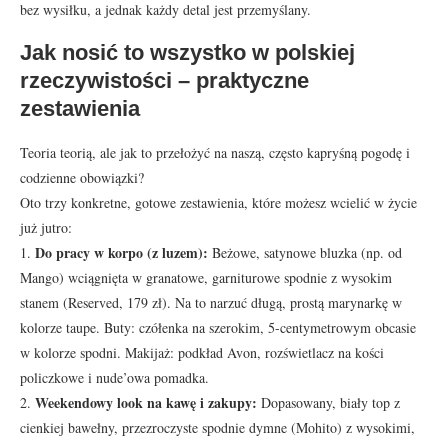
bez wysiłku, a jednak każdy detal jest przemyślany.
Jak nosić to wszystko w polskiej
rzeczywistości – praktyczne
zestawienia
Teoria teorią, ale jak to przełożyć na naszą, często kapryśną pogodę i
codzienne obowiązki?
Oto trzy konkretne, gotowe zestawienia, które możesz wcielić w życie
już jutro:
Do pracy w korpo (z luzem):
1.
Beżowe, satynowe bluzka (np. od
Mango) wciągnięta w granatowe, garniturowe spodnie z wysokim
stanem (Reserved, 179 zł). Na to narzuć długą, prostą marynarkę w
kolorze taupe. Buty: czółenka na szerokim, 5-centymetrowym obcasie
w kolorze spodni. Makijaż: podkład Avon, rozświetlacz na kości
policzkowe i nude’owa pomadka.
Weekendowy look na kawę i zakupy:
2.
Dopasowany, biały top z
cienkiej bawełny, przezroczyste spodnie dymne (Mohito) z wysokimi,