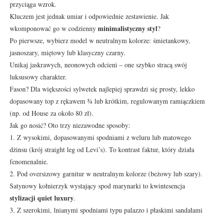
przyciąga wzrok.
Kluczem jest jednak umiar i odpowiednie zestawienie. Jak
minimalistyczny styl
wkomponować go w codzienny
?
Po pierwsze, wybierz model w neutralnym kolorze: śmietankowy,
jasnoszary, miętowy lub klasyczny czarny.
Unikaj jaskrawych, neonowych odcieni – one szybko stracą swój
luksusowy charakter.
Fason? Dla większości sylwetek najlepiej sprawdzi się prosty, lekko
dopasowany top z rękawem ¾ lub krótkim, regulowanym ramiączkiem
(np. od House za około 80 zł).
Jak go nosić? Oto trzy niezawodne sposoby:
1. Z wysokimi, dopasowanymi spodniami z weluru lub matowego
dżinsu (krój straight leg od Levi’s). To kontrast faktur, który działa
fenomenalnie.
2. Pod oversizowy garnitur w neutralnym kolorze (beżowy lub szary).
Satynowy kołnierzyk wystający spod marynarki to kwintesencja
stylizacji quiet luxury
.
3. Z szerokimi, lnianymi spodniami typu palazzo i płaskimi sandałami