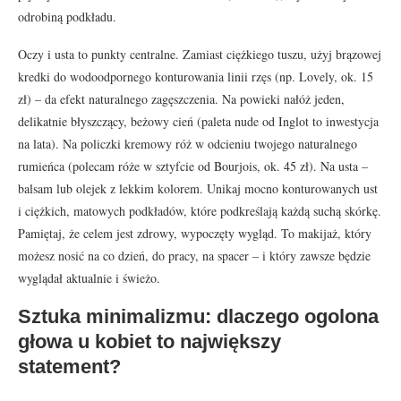
odrobiną podkładu.
Oczy i usta to punkty centralne. Zamiast ciężkiego tuszu, użyj brązowej
kredki do wodoodpornego konturowania linii rzęs (np. Lovely, ok. 15
zł) – da efekt naturalnego zagęszczenia. Na powieki nałóż jeden,
delikatnie błyszczący, beżowy cień (paleta nude od Inglot to inwestycja
na lata). Na policzki kremowy róż w odcieniu twojego naturalnego
rumieńca (polecam róże w sztyfcie od Bourjois, ok. 45 zł). Na usta –
balsam lub olejek z lekkim kolorem. Unikaj mocno konturowanych ust
i ciężkich, matowych podkładów, które podkreślają każdą suchą skórkę.
Pamiętaj, że celem jest zdrowy, wypoczęty wygląd. To makijaż, który
możesz nosić na co dzień, do pracy, na spacer – i który zawsze będzie
wyglądał aktualnie i świeżo.
Sztuka minimalizmu: dlaczego ogolona
głowa u kobiet to największy
statement?