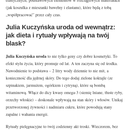
elastycznych, podstawowych elementów w rozciągliwych materiałach
(jak koszulka z mieszanki bawełny i elastanu), które będą z tobą
„współpracować” przez cały czas.
Julia Kuczyńska uroda od wewnątrz:
jak dieta i rytuały wpływają na twój
blask?
Julia Kuczyńska uroda
to nie tylko geny czy dobre kosmetyki. To
efekt stylu życia, który promuje od lat. A ten zaczyna się od środka.
Nawodnienie to podstawa – 2 litry wody dziennie to nie mit, a
konieczność dla jędrnej skóry. Do tego dodaj zielone koktajle (ze
szpinakiem, jarmużem, ogórkiem i cytryną), które są bombą
witaminową. Włącz do dicy kwasy omega-3 (siemię lniane, tłuste ryby,
orzechy włoskie) – doskonale wpływają na stan skóry i włosów. Unikaj
przetworzonej żywności i nadmiaru cukru, które powodują stany
zapalne i wahania energii.
Rytuały pielęgnacyjne to twój codzienny akt troski. Wieczorem, bez