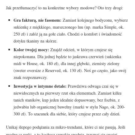
Jak przetłumaczyć to na konkretne wybory modowe? Oto trzy drogi:
Gra fakturą, nie fasonem:
Zamiast kolejnego bodyconu, wybierz
sukienkę z miękkiego, marszczonego lnu (np. marka Simple, ok.
250 zł) i załóż ją na gołe ciało. Chodzi o komfort i świadomość
dotyku tkaniny na skórze.
Kolor twojej mocy:
Znajdź odcień, w którym czujesz się
niepokonana. Dla jednej będzie to jaskrawa czerwień (sukienka
midi w House, ok. 180 zł), dla innej głęboki, ziemisty zielony
(sweter oversize z Reserved, ok. 130 zł). Noś go często, jako swój
znak rozpoznawczy.
Inwestycja w intymne detale:
Prawdziwa odwaga czai się w
niewidocznych na pierwszy rzut oka elementach. Zamiast kilku
tanich staników, kup jeden idealnie dopasowany, bez fiszbin, z
jedwabiu lub organicznej bawełny (marki w stylu Nago, ok. 200-
300 zł). To szacunek dla siebie, który czujesz przez cały dzień.
Unikaj ślepego podążania za mikro-trendami, które ci nie pasują. Jeśli
modne są rurki, a ty kochasz szerokie spodnie, trzymaj się swojej