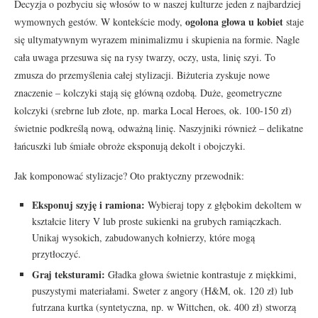
Decyzja o pozbyciu się włosów to w naszej kulturze jeden z najbardziej
ogolona głowa u kobiet
wymownych gestów. W kontekście mody,
staje
się ultymatywnym wyrazem minimalizmu i skupienia na formie. Nagle
cała uwaga przesuwa się na rysy twarzy, oczy, usta, linię szyi. To
zmusza do przemyślenia całej stylizacji. Biżuteria zyskuje nowe
znaczenie – kolczyki stają się główną ozdobą. Duże, geometryczne
kolczyki (srebrne lub złote, np. marka Local Heroes, ok. 100-150 zł)
świetnie podkreślą nową, odważną linię. Naszyjniki również – delikatne
łańcuszki lub śmiałe obroże eksponują dekolt i obojczyki.
Jak komponować stylizacje? Oto praktyczny przewodnik:
Eksponuj szyję i ramiona:
Wybieraj topy z głębokim dekoltem w
kształcie litery V lub proste sukienki na grubych ramiączkach.
Unikaj wysokich, zabudowanych kołnierzy, które mogą
przytłoczyć.
Graj teksturami:
Gładka głowa świetnie kontrastuje z miękkimi,
puszystymi materiałami. Sweter z angory (H&M, ok. 120 zł) lub
futrzana kurtka (syntetyczna, np. w Wittchen, ok. 400 zł) stworzą