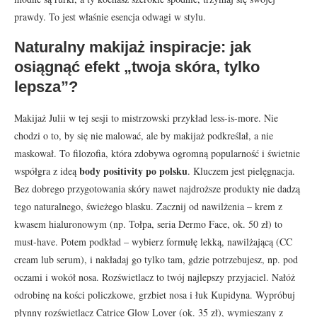
prawdy. To jest właśnie esencja odwagi w stylu.
Naturalny makijaż inspiracje: jak
osiągnąć efekt „twoja skóra, tylko
lepsza”?
Makijaż Julii w tej sesji to mistrzowski przykład less-is-more. Nie
chodzi o to, by się nie malować, ale by makijaż podkreślał, a nie
maskował. To filozofia, która zdobywa ogromną popularność i świetnie
body positivity po polsku
współgra z ideą
. Kluczem jest pielęgnacja.
Bez dobrego przygotowania skóry nawet najdroższe produkty nie dadzą
tego naturalnego, świeżego blasku. Zacznij od nawilżenia – krem z
kwasem hialuronowym (np. Tołpa, seria Dermo Face, ok. 50 zł) to
must-have. Potem podkład – wybierz formułę lekką, nawilżającą (CC
cream lub serum), i nakładaj go tylko tam, gdzie potrzebujesz, np. pod
oczami i wokół nosa. Rozświetlacz to twój najlepszy przyjaciel. Nałóż
odrobinę na kości policzkowe, grzbiet nosa i łuk Kupidyna. Wypróbuj
płynny rozświetlacz Catrice Glow Lover (ok. 35 zł), wymieszany z