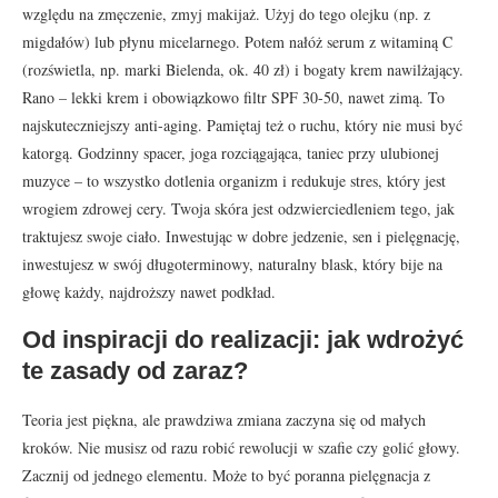
względu na zmęczenie, zmyj makijaż. Użyj do tego olejku (np. z
migdałów) lub płynu micelarnego. Potem nałóż serum z witaminą C
(rozświetla, np. marki Bielenda, ok. 40 zł) i bogaty krem nawilżający.
Rano – lekki krem i obowiązkowo filtr SPF 30-50, nawet zimą. To
najskuteczniejszy anti-aging. Pamiętaj też o ruchu, który nie musi być
katorgą. Godzinny spacer, joga rozciągająca, taniec przy ulubionej
muzyce – to wszystko dotlenia organizm i redukuje stres, który jest
wrogiem zdrowej cery. Twoja skóra jest odzwierciedleniem tego, jak
traktujesz swoje ciało. Inwestując w dobre jedzenie, sen i pielęgnację,
inwestujesz w swój długoterminowy, naturalny blask, który bije na
głowę każdy, najdroższy nawet podkład.
Od inspiracji do realizacji: jak wdrożyć
te zasady od zaraz?
Teoria jest piękna, ale prawdziwa zmiana zaczyna się od małych
kroków. Nie musisz od razu robić rewolucji w szafie czy golić głowy.
Zacznij od jednego elementu. Może to być poranna pielęgnacja z