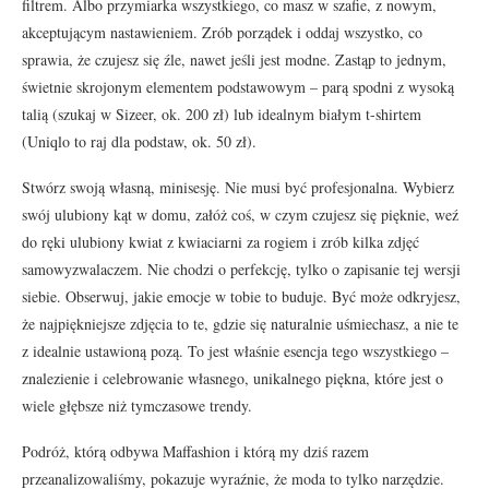
filtrem. Albo przymiarka wszystkiego, co masz w szafie, z nowym,
akceptującym nastawieniem. Zrób porządek i oddaj wszystko, co
sprawia, że czujesz się źle, nawet jeśli jest modne. Zastąp to jednym,
świetnie skrojonym elementem podstawowym – parą spodni z wysoką
talią (szukaj w Sizeer, ok. 200 zł) lub idealnym białym t-shirtem
(Uniqlo to raj dla podstaw, ok. 50 zł).
Stwórz swoją własną, minisesję. Nie musi być profesjonalna. Wybierz
swój ulubiony kąt w domu, załóż coś, w czym czujesz się pięknie, weź
do ręki ulubiony kwiat z kwiaciarni za rogiem i zrób kilka zdjęć
samowyzwalaczem. Nie chodzi o perfekcję, tylko o zapisanie tej wersji
siebie. Obserwuj, jakie emocje w tobie to buduje. Być może odkryjesz,
że najpiękniejsze zdjęcia to te, gdzie się naturalnie uśmiechasz, a nie te
z idealnie ustawioną pozą. To jest właśnie esencja tego wszystkiego –
znalezienie i celebrowanie własnego, unikalnego piękna, które jest o
wiele głębsze niż tymczasowe trendy.
Podróż, którą odbywa Maffashion i którą my dziś razem
przeanalizowaliśmy, pokazuje wyraźnie, że moda to tylko narzędzie.