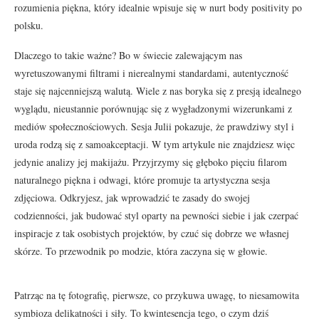
rozumienia piękna, który idealnie wpisuje się w nurt body positivity po
polsku.
Dlaczego to takie ważne? Bo w świecie zalewającym nas
wyretuszowanymi filtrami i nierealnymi standardami, autentyczność
staje się najcenniejszą walutą. Wiele z nas boryka się z presją idealnego
wyglądu, nieustannie porównując się z wygładzonymi wizerunkami z
mediów społecznościowych. Sesja Julii pokazuje, że prawdziwy styl i
uroda rodzą się z samoakceptacji. W tym artykule nie znajdziesz więc
jedynie analizy jej makijażu. Przyjrzymy się głęboko pięciu filarom
naturalnego piękna i odwagi, które promuje ta artystyczna sesja
zdjęciowa. Odkryjesz, jak wprowadzić te zasady do swojej
codzienności, jak budować styl oparty na pewności siebie i jak czerpać
inspiracje z tak osobistych projektów, by czuć się dobrze we własnej
skórze. To przewodnik po modzie, która zaczyna się w głowie.
Patrząc na tę fotografię, pierwsze, co przykuwa uwagę, to niesamowita
symbioza delikatności i siły. To kwintesencja tego, o czym dziś