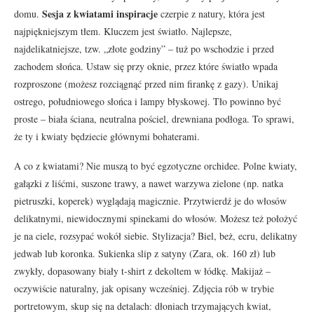
Sesja z kwiatami inspiracje
domu.
czerpie z natury, która jest
najpiękniejszym tłem. Kluczem jest światło. Najlepsze,
najdelikatniejsze, tzw. „złote godziny” – tuż po wschodzie i przed
zachodem słońca. Ustaw się przy oknie, przez które światło wpada
rozproszone (możesz rozciągnąć przed nim firankę z gazy). Unikaj
ostrego, południowego słońca i lampy błyskowej. Tło powinno być
proste – biała ściana, neutralna pościel, drewniana podłoga. To sprawi,
że ty i kwiaty będziecie głównymi bohaterami.
A co z kwiatami? Nie muszą to być egzotyczne orchidee. Polne kwiaty,
gałązki z liśćmi, suszone trawy, a nawet warzywa zielone (np. natka
pietruszki, koperek) wyglądają magicznie. Przytwierdź je do włosów
delikatnymi, niewidocznymi spinekami do włosów. Możesz też położyć
je na ciele, rozsypać wokół siebie. Stylizacja? Biel, beż, ecru, delikatny
jedwab lub koronka. Sukienka slip z satyny (Zara, ok. 160 zł) lub
zwykły, dopasowany biały t-shirt z dekoltem w łódkę. Makijaż –
oczywiście naturalny, jak opisany wcześniej. Zdjęcia rób w trybie
portretowym, skup się na detalach: dłoniach trzymających kwiat,