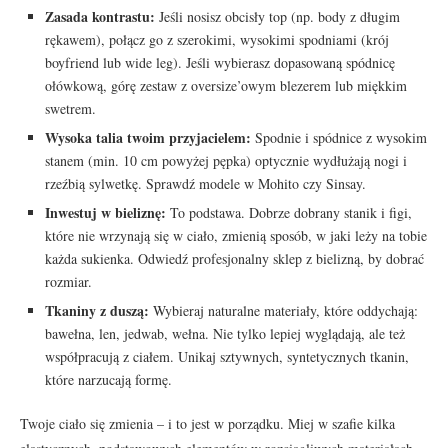
Zasada kontrastu:
Jeśli nosisz obcisły top (np. body z długim
rękawem), połącz go z szerokimi, wysokimi spodniami (krój
boyfriend lub wide leg). Jeśli wybierasz dopasowaną spódnicę
ołówkową, górę zestaw z oversize’owym blezerem lub miękkim
swetrem.
Wysoka talia twoim przyjacielem:
Spodnie i spódnice z wysokim
stanem (min. 10 cm powyżej pępka) optycznie wydłużają nogi i
rzeźbią sylwetkę. Sprawdź modele w Mohito czy Sinsay.
Inwestuj w bieliznę:
To podstawa. Dobrze dobrany stanik i figi,
które nie wrzynają się w ciało, zmienią sposób, w jaki leży na tobie
każda sukienka. Odwiedź profesjonalny sklep z bielizną, by dobrać
rozmiar.
Tkaniny z duszą:
Wybieraj naturalne materiały, które oddychają:
bawełna, len, jedwab, wełna. Nie tylko lepiej wyglądają, ale też
współpracują z ciałem. Unikaj sztywnych, syntetycznych tkanin,
które narzucają formę.
Twoje ciało się zmienia – i to jest w porządku. Miej w szafie kilka