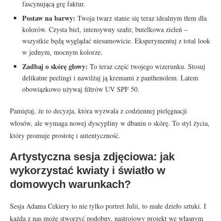
fascynującą grę faktur.
Postaw na barwy:
Twoja twarz stanie się teraz idealnym tłem dla
kolorów. Czysta biel, intensywny szafir, butelkowa zieleń –
wszystkie będą wyglądać niesamowicie. Eksperymentuj z total look
w jednym, mocnym kolorze.
Zadbaj o skórę głowy:
To teraz część twojego wizerunku. Stosuj
delikatne peelingi i nawilżaj ją kremami z panthenolem. Latem
obowiązkowo używaj filtrów UV SPF 50.
Pamiętaj, że to decyzja, która wyzwala z codziennej pielęgnacji
włosów, ale wymaga nowej dyscypliny w dbaniu o skórę. To styl życia,
który promuje prostotę i autentyczność.
Artystyczna sesja zdjęciowa: jak
wykorzystać kwiaty i światło w
domowych warunkach?
Sesja Adama Cekiery to nie tylko portret Julii, to małe dzieło sztuki. I
każda z nas może stworzyć podobny, nastrojowy projekt we własnym