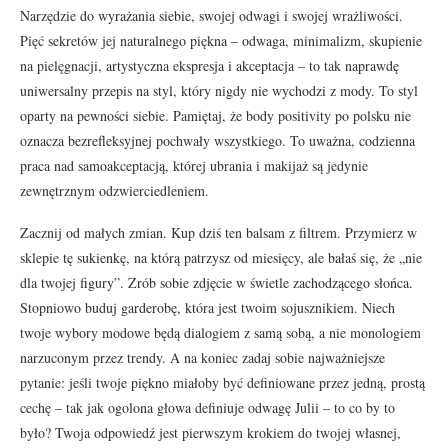
Narzędzie do wyrażania siebie, swojej odwagi i swojej wrażliwości.
Pięć sekretów jej naturalnego piękna – odwaga, minimalizm, skupienie
na pielęgnacji, artystyczna ekspresja i akceptacja – to tak naprawdę
uniwersalny przepis na styl, który nigdy nie wychodzi z mody. To styl
oparty na pewności siebie. Pamiętaj, że body positivity po polsku nie
oznacza bezrefleksyjnej pochwały wszystkiego. To uważna, codzienna
praca nad samoakceptacją, której ubrania i makijaż są jedynie
zewnętrznym odzwierciedleniem.
Zacznij od małych zmian. Kup dziś ten balsam z filtrem. Przymierz w
sklepie tę sukienkę, na którą patrzysz od miesięcy, ale bałaś się, że „nie
dla twojej figury”. Zrób sobie zdjęcie w świetle zachodzącego słońca.
Stopniowo buduj garderobę, która jest twoim sojusznikiem. Niech
twoje wybory modowe będą dialogiem z samą sobą, a nie monologiem
narzuconym przez trendy. A na koniec zadaj sobie najważniejsze
pytanie: jeśli twoje piękno miałoby być definiowane przez jedną, prostą
cechę – tak jak ogolona głowa definiuje odwagę Julii – to co by to
było? Twoja odpowiedź jest pierwszym krokiem do twojej własnej,