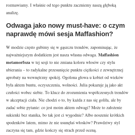
rozmawiamy. I właśnie od tego punktu zaczniemy naszą głęboką
analizę.
Odwaga jako nowy must-have: o czym
naprawdę mówi sesja Maffashion?
W modzie często gubimy się w gąszczu trendów, zapominając, że
Maffashion
najważniejszym dodatkiem jest nasza własna odwaga.
metamorfoza
w tej sesji to nie zmiana koloru włosów czy stylu
ubierania – to radykalne przesunięcie punktu ciężkości z zewnętrznej
aprobaty na wewnętrzny spokój. Ogolona głowa u kobiet od wieków
była aktem buntu, oczyszczenia, wolności. Julia pokazuje ją jako akt
czułości wobec siebie. To klucz do zrozumienia współczesnych trendów
w akceptacji ciała. Nie chodzi o to, by każda z nas się goliła, ale by
zadać sobie pytanie: co jest moim aktem odwagi? Może to założenie
sukienki bez stanika, bo tak jest ci wygodnie? Albo noszenie krótkich
spodenków latem, mimo że nie usunęłaś włosków? Prawdziwy styl
zaczyna się tam, gdzie kończy się strach przed oceną.