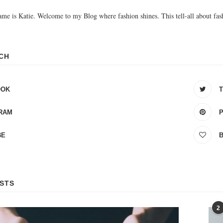
ame is Katie. Welcome to my Blog where fashion shines. This tell-all about fas
UCH
OOK
RAM
BE
STS
2