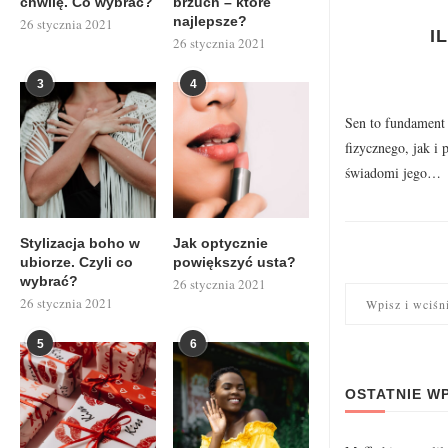
chwilę. Co wybrać?
brzuch – które
najlepsze?
26 stycznia 2021
I
26 stycznia 2021
3
4
Sen to fundament
fizycznego, jak i 
świadomi jego…
Stylizacja boho w
Jak optycznie
ubiorze. Czyli co
powiększyć usta?
wybrać?
26 stycznia 2021
26 stycznia 2021
5
6
OSTATNIE WP