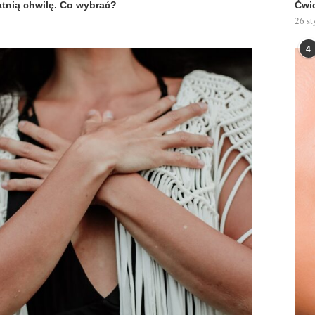
atnią chwilę. Co wybrać?
Ćwic
26 st
4