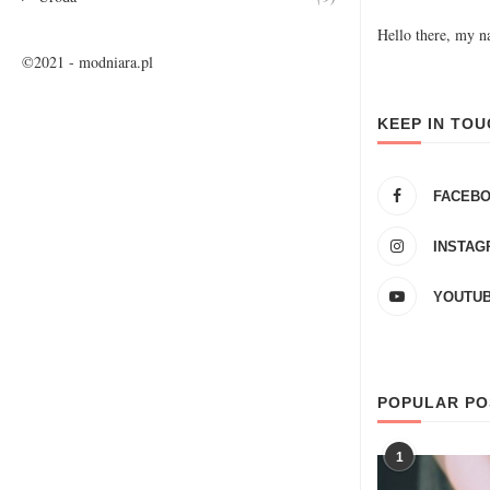
Hello there, my n
©2021 - modniara.pl
KEEP IN TO
FACEB
INSTAG
YOUTU
POPULAR PO
1