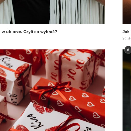
o w ubiorze. Czyli co wybrać?
Jak
26 st
6