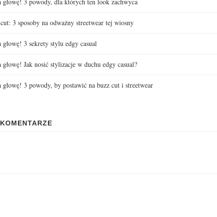
a głowę! 3 powody, dla których ten look zachwyca
 cut: 3 sposoby na odważny streetwear tej wiosny
 głowę! 3 sekrety stylu edgy casual
a głowę! Jak nosić stylizacje w duchu edgy casual?
a głowę! 3 powody, by postawić na buzz cut i streetwear
 KOMENTARZE