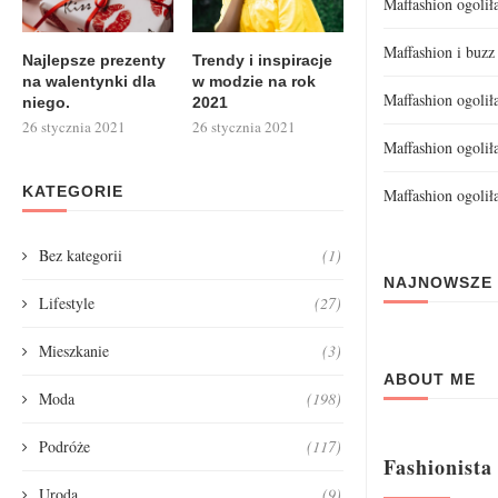
Maffashion ogolił
Maffashion i buzz
Najlepsze prezenty
Trendy i inspiracje
na walentynki dla
w modzie na rok
Maffashion ogoliła
niego.
2021
26 stycznia 2021
26 stycznia 2021
Maffashion ogolił
KATEGORIE
Maffashion ogolił
Bez kategorii
(1)
NAJNOWSZE
Lifestyle
(27)
Mieszkanie
(3)
ABOUT ME
Moda
(198)
Podróże
(117)
Fashionista
Uroda
(9)