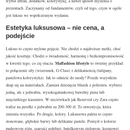
wybór ubrań, dodatków, kolorystykę, a nawet sposób myślenia o
prezentach. Zaczynamy od fundamentów, czyli od tego, czym w ogóle
jest luksus we współczesnym wydaniu.
Estetyka luksusowa – nie cena, a
podejście
Luksus to często mylone pojęcie. Nie chodzi o najdroższe metki, choć
jakość kosztuje. Chodzi o świadomość, harmonię i bezkompromisowość
Maffashion lifestyle
w kwestii tego, co cię otacza.
to świetny przykład:
to połączenie siły (wizerunek, G-Class) z delikatnością (tulipany,
pastelowa kolorystyka). Jak to odnieść do mody? Przede wszystkim
skup się na materiałach. Zamiast dziesięciu bluzek z poliestru, wybierz
jedną, ale z jedwabiu, wysokogatunkowej bawełny pima lub
mięciutkiego kaszmiru. W sieciówkach jak Reserved czy Zara często
trafisz na perełki z jedwabiu za 200-300 zł. To inwestycja, która
zmienia wszystko. Po drugie, kolory. Luksusowa paleta to często
stonowane, głębokie barwy lub delikatne pastele. Pomyśl o kolorze
pudrowym różu, szarości gołębiej, butelkowym zielonym, kremowej