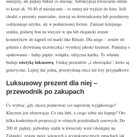
mniejszy, ale piękny bukiet co miesiąc. Subskrypcja kwiaciarni online
to koszt ok. 50-80 zł miesięcznie – to mniej niż wyjście do kina. Jeśli
chodzi o prezenty materialne, stawiaj na doświadczenia lub przedmioty
codziennego użytku, ale w podniesionej formie. Zamiast kolejnego
szalika, podaruj bon na wieczór w spa lub elegancki zestaw
kosmetyków do kąpieli od marki like Rituals. Dla niego – zestaw do
golenia z drewnianą szczoteczką i wysokiej jakości kremem. Pamiętaj o
opakowaniu – ładny papier, wstążka, odręczna kartka. To właśnie
estetykę luksusową
buduje
. Unikaj prezentów „z obowiązku”, które są
generyczne. Lepiej dać jedną, przemyślaną rzecz niż trzy przypadkowe.
Luksusowy prezent dla niej –
przewodnik po zakupach
Co wybrać, gdy chcesz podarować coś naprawdę wyjątkowego?
Kluczem jest obserwacja. Co ona lubi, a czego sobie nie kupuje? Oto
kilka konkretnych propozycji w różnych przedziałach cenowych. Do
200 zł: piękny, jedwabny szalik w kwiecisty wzór (dostępny na
Zalando), zestaw świec sojowych o arystokratycznych zapachach jak