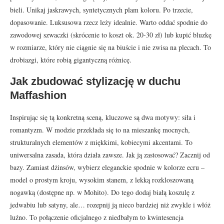
bieli. Unikaj jaskrawych, syntetycznych plam koloru. Po trzecie,
dopasowanie. Luksusowa rzecz leży idealnie. Warto oddać spodnie do
zawodowej szwaczki (skrócenie to koszt ok. 20-30 zł) lub kupić bluzkę
w rozmiarze, który nie ciągnie się na biuście i nie zwisa na plecach. To
drobiazgi, które robią gigantyczną różnicę.
Jak zbudować stylizację w duchu
Maffashion
Inspirując się tą konkretną sceną, kluczowe są dwa motywy: siła i
romantyzm. W modzie przekłada się to na mieszankę mocnych,
strukturalnych elementów z miękkimi, kobiecymi akcentami. To
uniwersalna zasada, która działa zawsze. Jak ją zastosować? Zacznij od
bazy. Zamiast dżinsów, wybierz eleganckie spodnie w kolorze ecru –
model o prostym kroju, wysokim stanem, z lekką rozkloszowaną
nogawką (dostępne np. w Mohito). Do tego dodaj białą koszulę z
jedwabiu lub satyny, ale… rozepnij ją nieco bardziej niż zwykle i włóż
luźno. To połączenie oficjalnego z niedbałym to kwintesencja