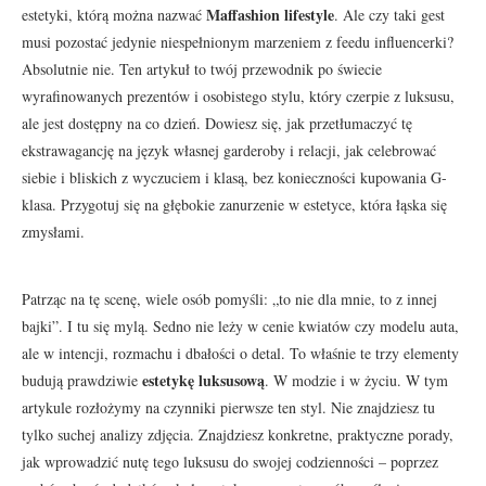
Maffashion lifestyle
estetyki, którą można nazwać
. Ale czy taki gest
musi pozostać jedynie niespełnionym marzeniem z feedu influencerki?
Absolutnie nie. Ten artykuł to twój przewodnik po świecie
wyrafinowanych prezentów i osobistego stylu, który czerpie z luksusu,
ale jest dostępny na co dzień. Dowiesz się, jak przetłumaczyć tę
ekstrawagancję na język własnej garderoby i relacji, jak celebrować
siebie i bliskich z wyczuciem i klasą, bez konieczności kupowania G-
klasa. Przygotuj się na głębokie zanurzenie w estetyce, która łąska się
zmysłami.
Patrząc na tę scenę, wiele osób pomyśli: „to nie dla mnie, to z innej
bajki”. I tu się mylą. Sedno nie leży w cenie kwiatów czy modelu auta,
ale w intencji, rozmachu i dbałości o detal. To właśnie te trzy elementy
estetykę luksusową
budują prawdziwie
. W modzie i w życiu. W tym
artykule rozłożymy na czynniki pierwsze ten styl. Nie znajdziesz tu
tylko suchej analizy zdjęcia. Znajdziesz konkretne, praktyczne porady,
jak wprowadzić nutę tego luksusu do swojej codzienności – poprzez