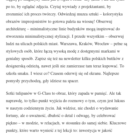
po to, by oglądać zdjęcia. Czytaj wywiady z projektantami, by
zrozumieć ich proces twórczy. Odwiedzaj muzea sztuki – kolorystyka
obrazów impresjonistów to gotowa paleta na wiosnę! Obserwuj
architekturę – minimalistyczne linie budynków mogą inspirować do
stworzenia minimalistycznej stylizacji. I przede wszystkim – obserwuj
ludzi na ulicach polskich miast. Warszawa, Kraków, Wrocław – pełne są
stylowych osób, które łączą wysoką modę z dostępnymi markami w
genialny sposób. Zapisz się też na newsletter kilku polskich butików z
designerską odzieżą, nawet jeśli nie zamierzasz tam teraz kupować. To
szkoła smaku. I wiesz co? Czasem oderwij się od ekranu. Najlepsze
pomysły przychodzą, gdy idziesz na spacer.
Setki tulipanów w G-Class to obraz, który zapada w pamięć. Ale tak
naprawdę, to tylko punkt wyjścia do rozmowy o tym, czym jest luksus
w naszym codziennym życiu. Jak widzisz, nie chodzi o wydawanie
fortuny, ale o uważność, dbałość o detal i odwagę, by celebrować
piękno – w modzie, w relacjach, w stosunku do samej siebie. Kluczowe
punkty, które warto wynieść z tej lekcji to: inwestycja w jakość