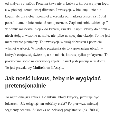
od małych rytuałów. Poranna kawa nie w kubku z korporacyjnym logo,
a w pięknej, ceramicznej filiżance. Inwestycja w bieliznę – nie dla
kogoś, ale dla siebie. Komplet z koronki od marks&spencer za 150 zł
potrafi diametralnie zmienić samopoczucie. Zaplanuj sobie „dzień spa”
w domu: maseczka, olejek do kąpieli, książka. Kupuj kwiaty do domu –
niech stoją w wazonie na stole, nie tylko na specjalne okazje. To nie jest
marnowanie pieniędzy. To inwestycja w swój dobrostan i poczucie
własnej wartości. W modzie przejawia się to kupowaniem ubrań, w
których czujesz się świetnie, a nie takich, które są tylko praktyczne. To
pozwolenie sobie na czerwonej szpilki, nawet jeśli pracujesz w domu.
Maffashion lifestyle
To jest prawdziwy
.
Jak nosić luksus, żeby nie wyglądać
pretensjonalnie
To najtrudniejsza sztuka. Bo luksus, który krzyczy, przestaje być
luksusem. Jak osiągnąć ten subtelny efekt? Po pierwsze, mieszaj
segmenty cenowe. Sukienka od polskiej projektantki (ok. 700 zł)