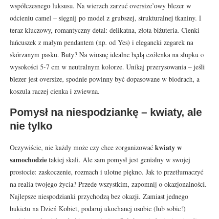
współczesnego luksusu. Na wierzch zarzuć oversize’owy blezer w
odcieniu camel – sięgnij po model z grubszej, strukturalnej tkaniny. I
teraz kluczowy, romantyczny detal: delikatna, złota biżuteria. Cienki
łańcuszek z małym pendantem (np. od Yes) i elegancki zegarek na
skórzanym pasku. Buty? Na wiosnę idealne będą czółenka na słupku o
wysokości 5-7 cm w neutralnym kolorze. Unikaj przerysowania – jeśli
blezer jest oversize, spodnie powinny być dopasowane w biodrach, a
koszula raczej cienka i zwiewna.
Pomysł na niespodziankę – kwiaty, ale
nie tylko
kwiaty w
Oczywiście, nie każdy może czy chce zorganizować
samochodzie
takiej skali. Ale sam pomysł jest genialny w swojej
prostocie: zaskoczenie, rozmach i ulotne piękno. Jak to przetłumaczyć
na realia twojego życia? Przede wszystkim, zapomnij o okazjonalności.
Najlepsze niespodzianki przychodzą bez okazji. Zamiast jednego
bukietu na Dzień Kobiet, podaruj ukochanej osobie (lub sobie!)