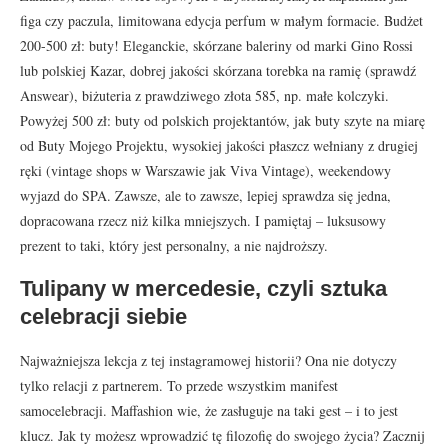
figa czy paczula, limitowana edycja perfum w małym formacie. Budżet
200-500 zł: buty! Eleganckie, skórzane baleriny od marki Gino Rossi
lub polskiej Kazar, dobrej jakości skórzana torebka na ramię (sprawdź
Answear), biżuteria z prawdziwego złota 585, np. małe kolczyki.
Powyżej 500 zł: buty od polskich projektantów, jak buty szyte na miarę
od Buty Mojego Projektu, wysokiej jakości płaszcz wełniany z drugiej
ręki (vintage shops w Warszawie jak Viva Vintage), weekendowy
wyjazd do SPA. Zawsze, ale to zawsze, lepiej sprawdza się jedna,
dopracowana rzecz niż kilka mniejszych. I pamiętaj – luksusowy
prezent to taki, który jest personalny, a nie najdroższy.
Tulipany w mercedesie, czyli sztuka
celebracji siebie
Najważniejsza lekcja z tej instagramowej historii? Ona nie dotyczy
tylko relacji z partnerem. To przede wszystkim manifest
samocelebracji. Maffashion wie, że zasługuje na taki gest – i to jest
klucz. Jak ty możesz wprowadzić tę filozofię do swojego życia? Zacznij