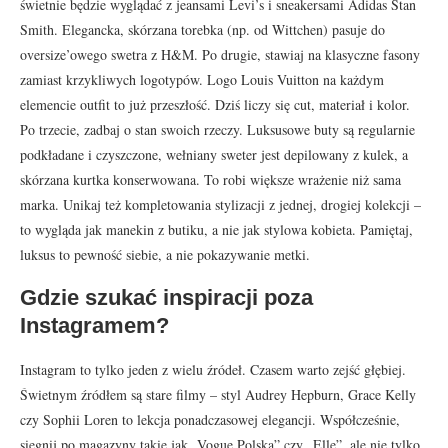
świetnie będzie wyglądać z jeansami Levi’s i sneakersami Adidas Stan
Smith. Elegancka, skórzana torebka (np. od Wittchen) pasuje do
oversize’owego swetra z H&M. Po drugie, stawiaj na klasyczne fasony
zamiast krzykliwych logotypów. Logo Louis Vuitton na każdym
elemencie outfit to już przeszłość. Dziś liczy się cut, materiał i kolor.
Po trzecie, zadbaj o stan swoich rzeczy. Luksusowe buty są regularnie
podkładane i czyszczone, wełniany sweter jest depilowany z kulek, a
skórzana kurtka konserwowana. To robi większe wrażenie niż sama
marka. Unikaj też kompletowania stylizacji z jednej, drogiej kolekcji –
to wygląda jak manekin z butiku, a nie jak stylowa kobieta. Pamiętaj,
luksus to pewność siebie, a nie pokazywanie metki.
Gdzie szukać inspiracji poza
Instagramem?
Instagram to tylko jeden z wielu źródeł. Czasem warto zejść głębiej.
Świetnym źródłem są stare filmy – styl Audrey Hepburn, Grace Kelly
czy Sophii Loren to lekcja ponadczasowej elegancji. Współcześnie,
sięgnij po magazyny takie jak „Vogue Polska” czy „Elle”, ale nie tylko