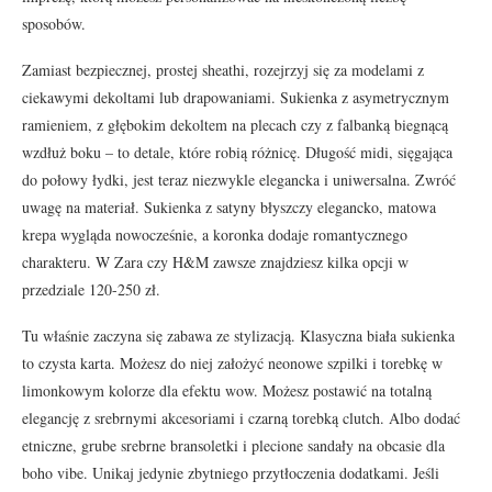
sposobów.
Zamiast bezpiecznej, prostej sheathi, rozejrzyj się za modelami z
ciekawymi dekoltami lub drapowaniami. Sukienka z asymetrycznym
ramieniem, z głębokim dekoltem na plecach czy z falbanką biegnącą
wzdłuż boku – to detale, które robią różnicę. Długość midi, sięgająca
do połowy łydki, jest teraz niezwykle elegancka i uniwersalna. Zwróć
uwagę na materiał. Sukienka z satyny błyszczy elegancko, matowa
krepa wygląda nowocześnie, a koronka dodaje romantycznego
charakteru. W Zara czy H&M zawsze znajdziesz kilka opcji w
przedziale 120-250 zł.
Tu właśnie zaczyna się zabawa ze stylizacją. Klasyczna biała sukienka
to czysta karta. Możesz do niej założyć neonowe szpilki i torebkę w
limonkowym kolorze dla efektu wow. Możesz postawić na totalną
elegancję z srebrnymi akcesoriami i czarną torebką clutch. Albo dodać
etniczne, grube srebrne bransoletki i plecione sandały na obcasie dla
boho vibe. Unikaj jedynie zbytniego przytłoczenia dodatkami. Jeśli