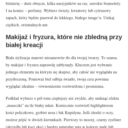
biżuterię – duże obręcze, kilka naszyjników na raz, szerokie bransolety.
I na koniec – perfumy. Wybierz świeży, kwiatowy lub cytrusowy
zapach, który będzie pasował do lekkiego, białego image’u. Unikaj
ciężkich, orientalnych nut.
Makijaż i fryzura, które nie zbledną przy
białej kreacji
Biała stylizacja stanowi niesamowite tło dla twojej twarzy. To szansa,
by makijaż i fryzura naprawdę zabłysnęły. Kluczem jest wybranie
jednego elementu na którym się skupisz, aby całość nie wyglądała na
przytłoczoną. Ponieważ biel odbija światło, twoja cera powinna
wyglądać idealnie – równomiernie rozświetlona i promienna.
Podkład wybierz o pół tonu cieplejszy niż zwykle, aby uniknąć efektu
„maseczki” na tle białej sukni. Koniecznie rozświetl highlighterem
kości policzkowe, grzbiet nosa i łuk Kupidyna. Jeśli chodzi o oczy,
możesz pójść w dwóch kierunkach. Pierwszy to mocny, czarny eyeliner
(skrzydła lub koci oko) i bardzo naturalne usta w kolorze nude lub