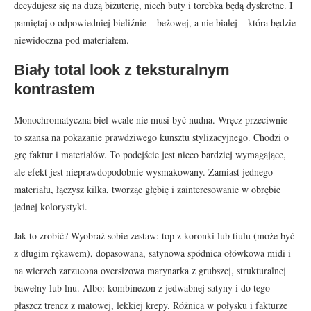
decydujesz się na dużą biżuterię, niech buty i torebka będą dyskretne. I
pamiętaj o odpowiedniej bieliźnie – beżowej, a nie białej – która będzie
niewidoczna pod materiałem.
Biały total look z teksturalnym
kontrastem
Monochromatyczna biel wcale nie musi być nudna. Wręcz przeciwnie –
to szansa na pokazanie prawdziwego kunsztu stylizacyjnego. Chodzi o
grę faktur i materiałów. To podejście jest nieco bardziej wymagające,
ale efekt jest nieprawdopodobnie wysmakowany. Zamiast jednego
materiału, łączysz kilka, tworząc głębię i zainteresowanie w obrębie
jednej kolorystyki.
Jak to zrobić? Wyobraź sobie zestaw: top z koronki lub tiulu (może być
z długim rękawem), dopasowana, satynowa spódnica ołówkowa midi i
na wierzch zarzucona oversizowa marynarka z grubszej, strukturalnej
bawełny lub lnu. Albo: kombinezon z jedwabnej satyny i do tego
płaszcz trencz z matowej, lekkiej krepy. Różnica w połysku i fakturze