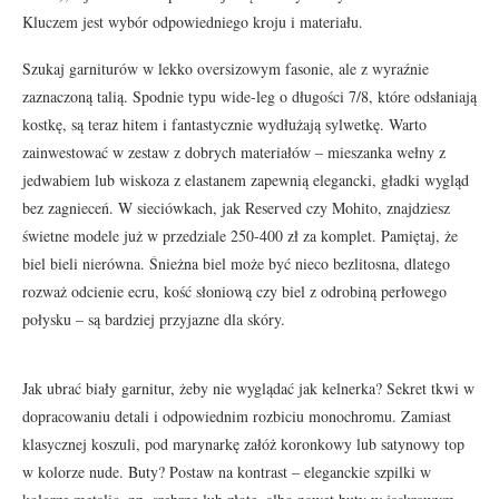
Kluczem jest wybór odpowiedniego kroju i materiału.
Szukaj garniturów w lekko oversizowym fasonie, ale z wyraźnie
zaznaczoną talią. Spodnie typu wide-leg o długości 7/8, które odsłaniają
kostkę, są teraz hitem i fantastycznie wydłużają sylwetkę. Warto
zainwestować w zestaw z dobrych materiałów – mieszanka wełny z
jedwabiem lub wiskoza z elastanem zapewnią elegancki, gładki wygląd
bez zagnieceń. W sieciówkach, jak Reserved czy Mohito, znajdziesz
świetne modele już w przedziale 250-400 zł za komplet. Pamiętaj, że
biel bieli nierówna. Śnieżna biel może być nieco bezlitosna, dlatego
rozważ odcienie ecru, kość słoniową czy biel z odrobiną perłowego
połysku – są bardziej przyjazne dla skóry.
Jak ubrać biały garnitur, żeby nie wyglądać jak kelnerka? Sekret tkwi w
dopracowaniu detali i odpowiednim rozbiciu monochromu. Zamiast
klasycznej koszuli, pod marynarkę załóż koronkowy lub satynowy top
w kolorze nude. Buty? Postaw na kontrast – eleganckie szpilki w