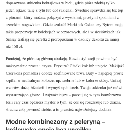
dopasowana sukienka koktajlowa w bieli, gdzie pióra zdobią tylko
jeden rękaw, talię z tyłu lub dół sukienki. Świetnie sprawdza się też top
z piórami, który możesz połączyć z wysokimi, prostymi spodniami z
szerokim nogawkiem. Gdzie szukać? Marki jak Oskan czy Bytom mają
takie propozycje w kolekcjach wieczorowych, ale i w sieciówkach jak
Sinsay trafiają się perełki z pióropuszami w okolicy dekoltu za mniej
niż 150 zł.
Pamiętaj, że pióra są główną atrakcją. Reszta stylizacji powinna być
maksymalnie prosta i czysta. Fryzura? Gładki kok lub upięcie. Makijaż?
Czerwona pomadka i dobrze zdefiniowane brwi. Buty – najlepiej proste
szpilki w neutralnym kolorze, np. srebrne lub w kolorze skóry. Unikaj
wzorów, dużej biżuterii i wymyślnych toreb. Twoja sukienka już mówi
wystarczająco głośno. I najważniejsze – poczuj się w tym komfortowo.
Jeśli cały czas będziesz myśleć o tym, że coś się rozczesuje lub drażni,
stracisz całą pewność siebie, a to przecież najważniejszy dodatek.
Modne kombinezony z peleryną –
królewska opcja bez wysiłku