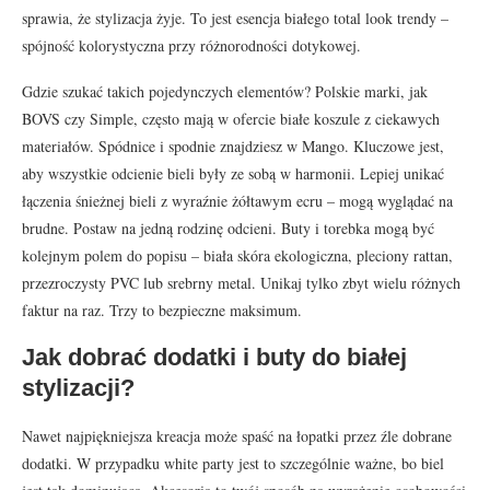
sprawia, że stylizacja żyje. To jest esencja białego total look trendy –
spójność kolorystyczna przy różnorodności dotykowej.
Gdzie szukać takich pojedynczych elementów? Polskie marki, jak
BOVS czy Simple, często mają w ofercie białe koszule z ciekawych
materiałów. Spódnice i spodnie znajdziesz w Mango. Kluczowe jest,
aby wszystkie odcienie bieli były ze sobą w harmonii. Lepiej unikać
łączenia śnieżnej bieli z wyraźnie żółtawym ecru – mogą wyglądać na
brudne. Postaw na jedną rodzinę odcieni. Buty i torebka mogą być
kolejnym polem do popisu – biała skóra ekologiczna, pleciony rattan,
przezroczysty PVC lub srebrny metal. Unikaj tylko zbyt wielu różnych
faktur na raz. Trzy to bezpieczne maksimum.
Jak dobrać dodatki i buty do białej
stylizacji?
Nawet najpiękniejsza kreacja może spaść na łopatki przez źle dobrane
dodatki. W przypadku white party jest to szczególnie ważne, bo biel