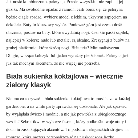
Jak nosić kombinezon z peleryną? Przede wszystkim nie zapinaj jej na
guziki. Ma swobodnie opadać z ramion. Jeśli boisz się, że peleryna
będzie ciągle spadać, wybierz model z lekkim, ukrytym zapięciem na
dekolcie. Buty to kluczowy wybór. Ponieważ góra jest często dość
obszerna, postaw na buty, które uwydatnią nogi. Cienkie paski szpilek,
najlepiej w kolorze nude lub metalic, są idealne. Zrezygnuj z butów na
grubej platformie, które skrócą nogi. Biżuteria? Minimalistyczna.
Długie, wiszące kolczyki lub jeden wyraźny pierścionek. Peleryna jest
już tak mocnym akcentem, że nic więcej nie potrzeba.
Biała sukienka koktajlowa – wiecznie
zielony klasyk
Nie ma co ukrywać – biała sukienka koktajlowa to must-have w każdej
garderobie, a na white party sprawdza się doskonale. Ale jak sprawić,
by wyglądała świeżo i modnie, a nie jak powtórka z ubiegłorocznego
wesela? Sekret tkwi w wyborze fasonu, który podkreśla twoje atuty i
dodaniu zaskakujących akcentów. To podstawa eleganckich strojów na
imprezę, którą możesz personalizować na nieskończoną liczbę