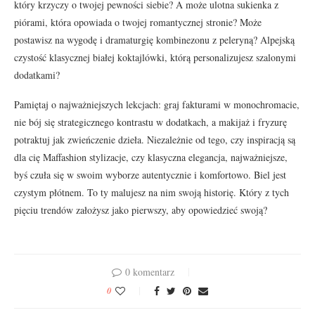
który krzyczy o twojej pewności siebie? A może ulotna sukienka z
piórami, która opowiada o twojej romantycznej stronie? Może
postawisz na wygodę i dramaturgię kombinezonu z peleryną? Alpejską
czystość klasycznej białej koktajlówki, którą personalizujesz szalonymi
dodatkami?
Pamiętaj o najważniejszych lekcjach: graj fakturami w monochromacie,
nie bój się strategicznego kontrastu w dodatkach, a makijaż i fryzurę
potraktuj jak zwieńczenie dzieła. Niezależnie od tego, czy inspiracją są
dla cię Maffashion stylizacje, czy klasyczna elegancja, najważniejsze,
byś czuła się w swoim wyborze autentycznie i komfortowo. Biel jest
czystym płótnem. To ty malujesz na nim swoją historię. Który z tych
pięciu trendów założysz jako pierwszy, aby opowiedzieć swoją?
0 komentarz
0