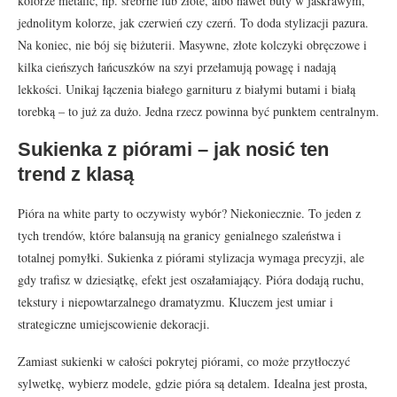
kolorze metalic, np. srebrne lub złote, albo nawet buty w jaskrawym,
jednolitym kolorze, jak czerwień czy czerń. To doda stylizacji pazura.
Na koniec, nie bój się biżuterii. Masywne, złote kolczyki obręczowe i
kilka cieńszych łańcuszków na szyi przełamują powagę i nadają
lekkości. Unikaj łączenia białego garnituru z białymi butami i białą
torebką – to już za dużo. Jedna rzecz powinna być punktem centralnym.
Sukienka z piórami – jak nosić ten
trend z klasą
Pióra na white party to oczywisty wybór? Niekoniecznie. To jeden z
tych trendów, które balansują na granicy genialnego szaleństwa i
totalnej pomyłki. Sukienka z piórami stylizacja wymaga precyzji, ale
gdy trafisz w dziesiątkę, efekt jest oszałamiający. Pióra dodają ruchu,
tekstury i niepowtarzalnego dramatyzmu. Kluczem jest umiar i
strategiczne umiejscowienie dekoracji.
Zamiast sukienki w całości pokrytej piórami, co może przytłoczyć
sylwetkę, wybierz modele, gdzie pióra są detalem. Idealna jest prosta,