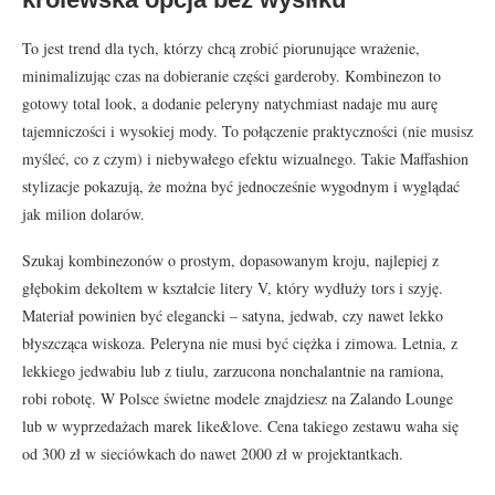
To jest trend dla tych, którzy chcą zrobić piorunujące wrażenie,
minimalizując czas na dobieranie części garderoby. Kombinezon to
gotowy total look, a dodanie peleryny natychmiast nadaje mu aurę
tajemniczości i wysokiej mody. To połączenie praktyczności (nie musisz
myśleć, co z czym) i niebywałego efektu wizualnego. Takie Maffashion
stylizacje pokazują, że można być jednocześnie wygodnym i wyglądać
jak milion dolarów.
Szukaj kombinezonów o prostym, dopasowanym kroju, najlepiej z
głębokim dekoltem w kształcie litery V, który wydłuży tors i szyję.
Materiał powinien być elegancki – satyna, jedwab, czy nawet lekko
błyszcząca wiskoza. Peleryna nie musi być ciężka i zimowa. Letnia, z
lekkiego jedwabiu lub z tiulu, zarzucona nonchalantnie na ramiona,
robi robotę. W Polsce świetne modele znajdziesz na Zalando Lounge
lub w wyprzedażach marek like&love. Cena takiego zestawu waha się
od 300 zł w sieciówkach do nawet 2000 zł w projektantkach.