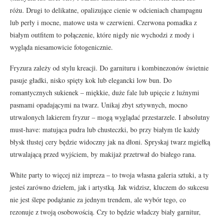
różu. Drugi to delikatne, opalizujące cienie w odcieniach champagnu
lub perły i mocne, matowe usta w czerwieni. Czerwona pomadka z
białym outfitem to połączenie, które nigdy nie wychodzi z mody i
wygląda niesamowicie fotogenicznie.
Fryzura zależy od stylu kreacji. Do garnituru i kombinezonów świetnie
pasuje gładki, nisko spięty kok lub elegancki low bun. Do
romantycznych sukienek – miękkie, duże fale lub upięcie z luźnymi
pasmami opadającymi na twarz. Unikaj zbyt sztywnych, mocno
utrwalonych lakierem fryzur – mogą wyglądać przestarzele. I absolutny
must-have: matująca pudra lub chusteczki, bo przy białym tle każdy
błysk tłustej cery będzie widoczny jak na dłoni. Spryskaj twarz mgiełką
utrwalającą przed wyjściem, by makijaż przetrwał do białego rana.
White party to więcej niż impreza – to twoja własna galeria sztuki, a ty
jesteś zarówno dziełem, jak i artystką. Jak widzisz, kluczem do sukcesu
nie jest ślepe podążanie za jednym trendem, ale wybór tego, co
rezonuje z twoją osobowością. Czy to będzie władczy biały garnitur,