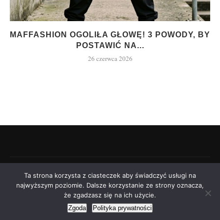
MAFFASHION OGOLIŁA GŁOWĘ! 3 POWODY, BY
POSTAWIĆ NA...
26 czerwca 2026
©2021 - modniara.pl
Ta strona korzysta z ciasteczek aby świadczyć usługi na
najwyższym poziomie. Dalsze korzystanie ze strony oznacza,
że zgadzasz się na ich użycie.
Zgoda
Polityka prywatności
POWRÓT DO GÓRY
Powered by
dobrzanski.me