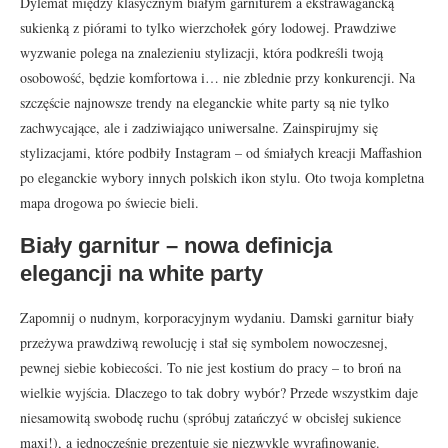
Dylemat między klasycznym białym garniturem a ekstrawagancką
sukienką z piórami to tylko wierzchołek góry lodowej. Prawdziwe
wyzwanie polega na znalezieniu stylizacji, która podkreśli twoją
osobowość, będzie komfortowa i… nie zblednie przy konkurencji. Na
szczęście najnowsze trendy na eleganckie white party są nie tylko
zachwycające, ale i zadziwiająco uniwersalne. Zainspirujmy się
stylizacjami, które podbiły Instagram – od śmiałych kreacji Maffashion
po eleganckie wybory innych polskich ikon stylu. Oto twoja kompletna
mapa drogowa po świecie bieli.
Biały garnitur – nowa definicja
elegancji na white party
Zapomnij o nudnym, korporacyjnym wydaniu. Damski garnitur biały
przeżywa prawdziwą rewolucję i stał się symbolem nowoczesnej,
pewnej siebie kobiecości. To nie jest kostium do pracy – to broń na
wielkie wyjścia. Dlaczego to tak dobry wybór? Przede wszystkim daje
niesamowitą swobodę ruchu (spróbuj zatańczyć w obcisłej sukience
maxi!), a jednocześnie prezentuje się niezwykle wyrafinowanie.