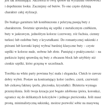
jest tak dominująca. Akcesoria to twój sposób na wyrażenie osobowości
i dopełnienie looku. Zacznijmy od butów. To one często dyktują
charakter całej stylizacji.
Do białego garnituru lub kombinezonu z peleryną pasują buty z
charakterem. Świetnie sprawdzą się szpilki z metalicznym czubkiem,
buty w jaskrawym, jednolitym kolorze (czerwony, róż fuchsia, ciemny
turkus) lub ozdobne buty z kryształkami. Do romantycznej sukienki z
piórami lub koronki lepiej wybrać bardziej klasyczne buty – czyste
szpilki w kolorze nude, srebrne lub złote. Pamiętaj o praktyczności – na
parkiecie lepiej sprawdzą się buty z obcasem block lub sztyblety niż
cienkie szpilki, które grzęzną w szczelinach.
Torebka na white party powinna być mała i elegancka. Clutch to zawsze
dobry wybór. Postaw na kontrastujący kolor (srebro, czerń, czerwień)
lub ciekawą fakturę (perła, plecionka, kryształki). Biżuteria wymaga
przemyślenia. Jeśli twoja kreacja jest bogato zdobiona (pióra, koronka),
ogranicz się do delikatnych kolczyków i jednego pierścionka. Jeśli masz
prostą, minimalistyczną sukienkę, możesz pozwolić sobie na masywną