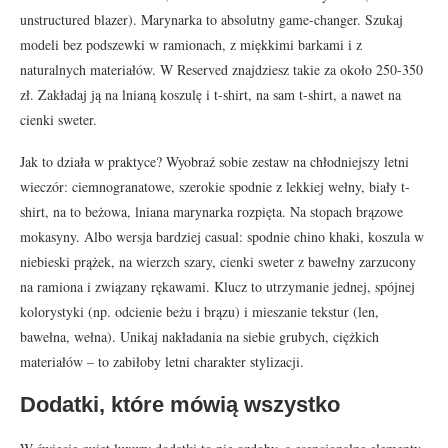
unstructured blazer). Marynarka to absolutny game-changer. Szukaj
modeli bez podszewki w ramionach, z miękkimi barkami i z
naturalnych materiałów. W Reserved znajdziesz takie za około 250-350
zł. Zakładaj ją na lnianą koszulę i t-shirt, na sam t-shirt, a nawet na
cienki sweter.
Jak to działa w praktyce? Wyobraź sobie zestaw na chłodniejszy letni
wieczór: ciemnogranatowe, szerokie spodnie z lekkiej wełny, biały t-
shirt, na to beżowa, lniana marynarka rozpięta. Na stopach brązowe
mokasyny. Albo wersja bardziej casual: spodnie chino khaki, koszula w
niebieski prążek, na wierzch szary, cienki sweter z bawełny zarzucony
na ramiona i związany rękawami. Klucz to utrzymanie jednej, spójnej
kolorystyki (np. odcienie beżu i brązu) i mieszanie tekstur (len,
bawełna, wełna). Unikaj nakładania na siebie grubych, ciężkich
materiałów – to zabiłoby letni charakter stylizacji.
Dodatki, które mówią wszystko