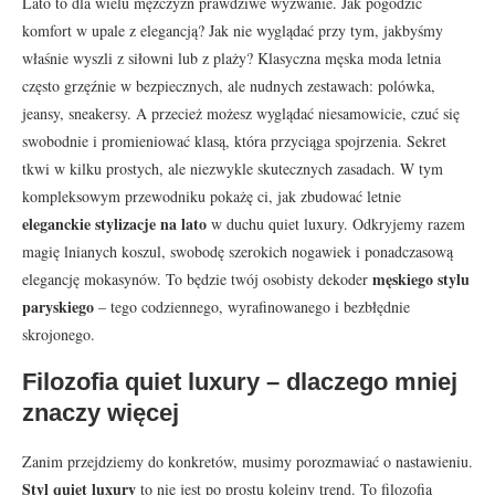
Lato to dla wielu mężczyzn prawdziwe wyzwanie. Jak pogodzić
komfort w upale z elegancją? Jak nie wyglądać przy tym, jakbyśmy
właśnie wyszli z siłowni lub z plaży? Klasyczna męska moda letnia
często grzęźnie w bezpiecznych, ale nudnych zestawach: polówka,
jeansy, sneakersy. A przecież możesz wyglądać niesamowicie, czuć się
swobodnie i promieniować klasą, która przyciąga spojrzenia. Sekret
tkwi w kilku prostych, ale niezwykle skutecznych zasadach. W tym
kompleksowym przewodniku pokażę ci, jak zbudować letnie
eleganckie stylizacje na lato
w duchu quiet luxury. Odkryjemy razem
magię lnianych koszul, swobodę szerokich nogawiek i ponadczasową
męskiego stylu
elegancję mokasynów. To będzie twój osobisty dekoder
paryskiego
– tego codziennego, wyrafinowanego i bezbłędnie
skrojonego.
Filozofia quiet luxury – dlaczego mniej
znaczy więcej
Zanim przejdziemy do konkretów, musimy porozmawiać o nastawieniu.
Styl quiet luxury
to nie jest po prostu kolejny trend. To filozofia