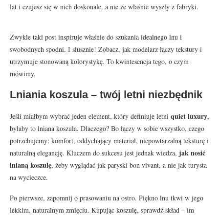
lat i czujesz się w nich doskonale, a nie że właśnie wyszły z fabryki.
Zwykle taki post inspiruje właśnie do szukania idealnego lnu i
swobodnych spodni. I słusznie! Zobacz, jak modelarz łączy tekstury i
utrzymuje stonowaną kolorystykę. To kwintesencja tego, o czym
mówimy.
Lniania koszula – twój letni niezbędnik
quiet luxury
Jeśli miałbym wybrać jeden element, który definiuje letni
,
byłaby to lniana koszula. Dlaczego? Bo łączy w sobie wszystko, czego
potrzebujemy: komfort, oddychający materiał, niepowtarzalną teksturę i
jak nosić
naturalną elegancję. Kluczem do sukcesu jest jednak wiedza,
lnianą koszulę
, żeby wyglądać jak paryski bon vivant, a nie jak turysta
na wycieczce.
Po pierwsze, zapomnij o prasowaniu na ostro. Piękno lnu tkwi w jego
lekkim, naturalnym zmięciu. Kupując koszulę, sprawdź skład – im