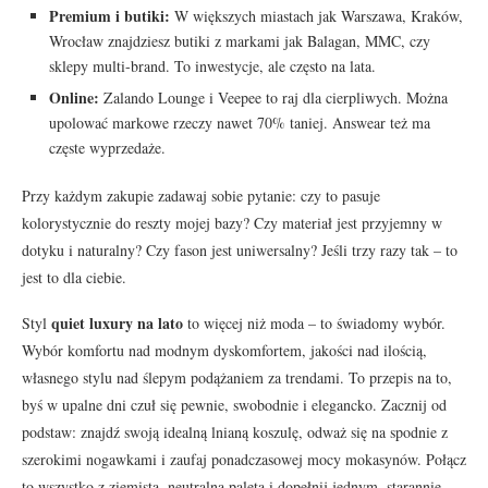
Premium i butiki:
W większych miastach jak Warszawa, Kraków,
Wrocław znajdziesz butiki z markami jak Balagan, MMC, czy
sklepy multi-brand. To inwestycje, ale często na lata.
Online:
Zalando Lounge i Veepee to raj dla cierpliwych. Można
upolować markowe rzeczy nawet 70% taniej. Answear też ma
częste wyprzedaże.
Przy każdym zakupie zadawaj sobie pytanie: czy to pasuje
kolorystycznie do reszty mojej bazy? Czy materiał jest przyjemny w
dotyku i naturalny? Czy fason jest uniwersalny? Jeśli trzy razy tak – to
jest to dla ciebie.
quiet luxury na lato
Styl
to więcej niż moda – to świadomy wybór.
Wybór komfortu nad modnym dyskomfortem, jakości nad ilością,
własnego stylu nad ślepym podążaniem za trendami. To przepis na to,
byś w upalne dni czuł się pewnie, swobodnie i elegancko. Zacznij od
podstaw: znajdź swoją idealną lnianą koszulę, odważ się na spodnie z
szerokimi nogawkami i zaufaj ponadczasowej mocy mokasynów. Połącz
to wszystko z ziemistą, neutralną paletą i dopełnij jednym, starannie