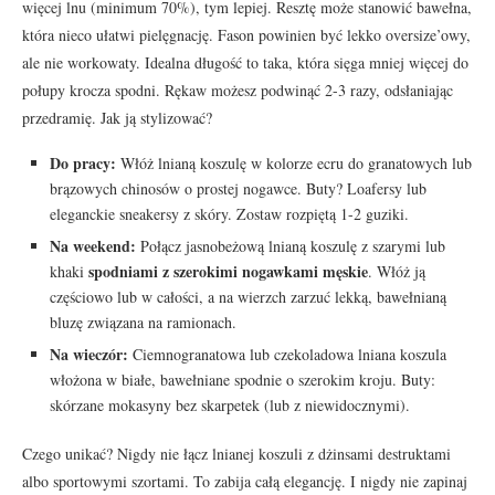
więcej lnu (minimum 70%), tym lepiej. Resztę może stanowić bawełna,
która nieco ułatwi pielęgnację. Fason powinien być lekko oversize’owy,
ale nie workowaty. Idealna długość to taka, która sięga mniej więcej do
połupy krocza spodni. Rękaw możesz podwinąć 2-3 razy, odsłaniając
przedramię. Jak ją stylizować?
Do pracy:
Włóż lnianą koszulę w kolorze ecru do granatowych lub
brązowych chinosów o prostej nogawce. Buty? Loafersy lub
eleganckie sneakersy z skóry. Zostaw rozpiętą 1-2 guziki.
Na weekend:
Połącz jasnobeżową lnianą koszulę z szarymi lub
spodniami z szerokimi nogawkami męskie
khaki
. Włóż ją
częściowo lub w całości, a na wierzch zarzuć lekką, bawełnianą
bluzę związana na ramionach.
Na wieczór:
Ciemnogranatowa lub czekoladowa lniana koszula
włożona w białe, bawełniane spodnie o szerokim kroju. Buty:
skórzane mokasyny bez skarpetek (lub z niewidocznymi).
Czego unikać? Nigdy nie łącz lnianej koszuli z dżinsami destruktami
albo sportowymi szortami. To zabija całą elegancję. I nigdy nie zapinaj