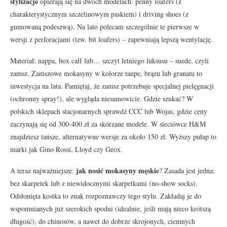
stylizacje
opierają się na dwóch modelach: penny loafers (z
charakterystycznym szczelinowym paskiem) i driving shoes (z
gumowaną podeszwą). Na lato polecam szczególnie te pierwsze w
wersji z perforacjami (tzw. bit loafers) – zapewniają lepszą wentylację.
Materiał: nappa, box calf lub… szczyt letniego luksusu – suede, czyli
zamsz. Zamszowe mokasyny w kolorze taupe, brązu lub granatu to
inwestycja na lata. Pamiętaj, że zamsz potrzebuje specjalnej pielęgnacji
(ochronny spray!), ale wygląda niesamowicie. Gdzie szukać? W
polskich sklepach stacjonarnych sprawdź CCC lub Wojas, gdzie ceny
zaczynają się od 300-400 zł za skórzane modele. W sieciówce H&M
znajdziesz tańsze, alternatywne wersje za około 150 zł. Wyższy pułap to
marki jak Gino Rossi, Lloyd czy Geox.
jak nosić mokasyny męskie
A teraz najważniejsze:
? Zasada jest jedna:
bez skarpetek lub z niewidocznymi skarpetkami (no-show socks).
Odsłonięta kostka to znak rozpoznawczy tego stylu. Zakładaj je do
wspomnianych już szerokich spodni (idealnie, jeśli mają nieco krótszą
długość), do chinosów, a nawet do dobrze skrojonych, ciemnych