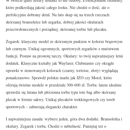
W świecie quiet luxury dodatki to nie ozdoby, a esencjonalne elementy,
które podkreślają jakość całego looku. Nie chodzi o ilość, ale o
perfekcyjnie dobrany detal. Na lato skup się na trzech rzeczach:
skórzanej bransoletce lub zegarku, dobrej jakości okularach
przeciwsłonecznych i porządnej, skórzanej torbie lub plecaku.
Zegarek: klasyczny model ze skórzanym paskiem w kolorze brązowym
lub czarnym. Unikaj ogromnych, sportowych zegarków z mnóstwem
funkcji. Postaw na prostotę tarczy. Okulary: to twój najważniejszy letni
dodatek. Klasyczne kształty jak Wayfarer, Clubmaster czy okrągłe
oprawki w stonowanych kolorach (czarny, tortoise, złoty) wyglądają
ponadczasowo. Sprawdź polskie marki jak JZO czy Morel, które
oferują świetne modele w przedziale 300-600 zł. Torba: latem idealnie
sprawdzi się lniana lub płócienna torba typu tote bag albo skórzany
plecak w formie sakwy. Unikaj plecaków trekkingowych czy toreb
sportowych – zaburzają elegancki charakter.
I najważniejsza zasada: wybierz jeden, góra dwa dodatki. Bransoletka i
okulary. Zegarek i torba. Chodzi o subtelność. Pamiętaj też o