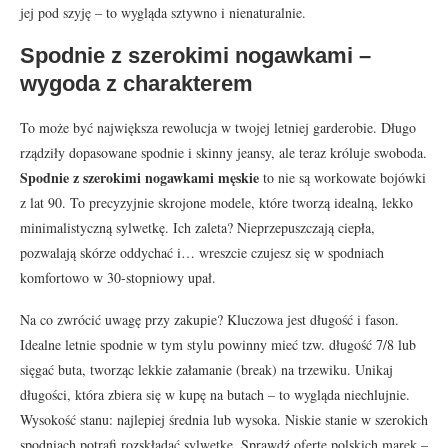
jej pod szyję – to wygląda sztywno i nienaturalnie.
Spodnie z szerokimi nogawkami –
wygoda z charakterem
To może być największa rewolucja w twojej letniej garderobie. Długo
rządziły dopasowane spodnie i skinny jeansy, ale teraz króluje swoboda.
Spodnie z szerokimi nogawkami męskie
to nie są workowate bojówki
z lat 90. To precyzyjnie skrojone modele, które tworzą idealną, lekko
minimalistyczną sylwetkę. Ich zaleta? Nieprzepuszczają ciepła,
pozwalają skórze oddychać i… wreszcie czujesz się w spodniach
komfortowo w 30-stopniowy upał.
Na co zwrócić uwagę przy zakupie? Kluczowa jest długość i fason.
Idealne letnie spodnie w tym stylu powinny mieć tzw. długość 7/8 lub
sięgać buta, tworząc lekkie załamanie (break) na trzewiku. Unikaj
długości, która zbiera się w kupę na butach – to wygląda niechlujnie.
Wysokość stanu: najlepiej średnia lub wysoka. Niskie stanie w szerokich
spodniach potrafi rozskładać sylwetkę. Sprawdź ofertę polskich marek –