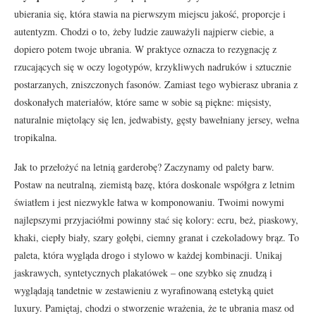
ubierania się, która stawia na pierwszym miejscu jakość, proporcje i
autentyzm. Chodzi o to, żeby ludzie zauważyli najpierw ciebie, a
dopiero potem twoje ubrania. W praktyce oznacza to rezygnację z
rzucających się w oczy logotypów, krzykliwych nadruków i sztucznie
postarzanych, zniszczonych fasonów. Zamiast tego wybierasz ubrania z
doskonałych materiałów, które same w sobie są piękne: mięsisty,
naturalnie miętolący się len, jedwabisty, gęsty bawełniany jersey, wełna
tropikalna.
Jak to przełożyć na letnią garderobę? Zaczynamy od palety barw.
Postaw na neutralną, ziemistą bazę, która doskonale współgra z letnim
światłem i jest niezwykle łatwa w komponowaniu. Twoimi nowymi
najlepszymi przyjaciółmi powinny stać się kolory: ecru, beż, piaskowy,
khaki, ciepły biały, szary gołębi, ciemny granat i czekoladowy brąz. To
paleta, która wygląda drogo i stylowo w każdej kombinacji. Unikaj
jaskrawych, syntetycznych plakatówek – one szybko się znudzą i
wyglądają tandetnie w zestawieniu z wyrafinowaną estetyką quiet
luxury. Pamiętaj, chodzi o stworzenie wrażenia, że te ubrania masz od