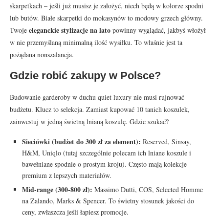
skarpetkach – jeśli już musisz je założyć, niech będą w kolorze spodni
lub butów. Białe skarpetki do mokasynów to modowy grzech główny.
eleganckie stylizacje na lato
Twoje
powinny wyglądać, jakbyś włożył
w nie przemyślaną minimalną ilość wysiłku. To właśnie jest ta
pożądana nonszalancja.
Gdzie robić zakupy w Polsce?
Budowanie garderoby w duchu quiet luxury nie musi rujnować
budżetu. Klucz to selekcja. Zamiast kupować 10 tanich koszulek,
zainwestuj w jedną świetną lnianą koszulę. Gdzie szukać?
Sieciówki (budżet do 300 zł za element):
Reserved, Sinsay,
H&M, Uniqlo (tutaj szczególnie polecam ich lniane koszule i
bawełniane spodnie o prostym kroju). Często mają kolekcje
premium z lepszych materiałów.
Mid-range (300-800 zł):
Massimo Dutti, COS, Selected Homme
na Zalando, Marks & Spencer. To świetny stosunek jakości do
ceny, zwłaszcza jeśli łapiesz promocje.