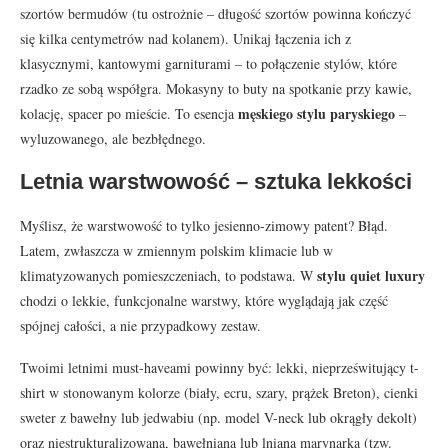
szortów bermudów (tu ostrożnie – długość szortów powinna kończyć
się kilka centymetrów nad kolanem). Unikaj łączenia ich z
klasycznymi, kantowymi garniturami – to połączenie stylów, które
rzadko ze sobą współgra. Mokasyny to buty na spotkanie przy kawie,
męskiego stylu paryskiego
kolację, spacer po mieście. To esencja
–
wyluzowanego, ale bezbłędnego.
Letnia warstwowość – sztuka lekkości
Myślisz, że warstwowość to tylko jesienno-zimowy patent? Błąd.
Latem, zwłaszcza w zmiennym polskim klimacie lub w
stylu quiet luxury
klimatyzowanych pomieszczeniach, to podstawa. W
chodzi o lekkie, funkcjonalne warstwy, które wyglądają jak część
spójnej całości, a nie przypadkowy zestaw.
Twoimi letnimi must-haveami powinny być: lekki, nieprześwitujący t-
shirt w stonowanym kolorze (biały, ecru, szary, prążek Breton), cienki
sweter z bawełny lub jedwabiu (np. model V-neck lub okrągły dekolt)
oraz niestrukturalizowana, bawełniana lub lniana marynarka (tzw.