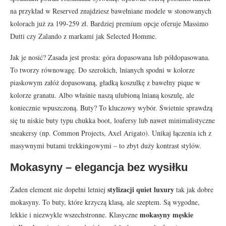
na przykład w Reserved znajdziesz bawełniane modele w stonowanych
kolorach już za 199-259 zł. Bardziej premium opcje oferuje Massimo
Dutti czy Zalando z markami jak Selected Homme.
Jak je nosić? Zasada jest prosta: góra dopasowana lub półdopasowana.
To tworzy równowagę. Do szerokich, lnianych spodni w kolorze
piaskowym załóż dopasowaną, gładką koszulkę z bawełny pique w
kolorze granatu. Albo właśnie naszą ulubioną lnianą koszulę, ale
koniecznie wpuszczoną. Buty? To kluczowy wybór. Świetnie sprawdzą
się tu niskie buty typu chukka boot, loafersy lub nawet minimalistyczne
sneakersy (np. Common Projects, Axel Arigato). Unikaj łączenia ich z
masywnymi butami trekkingowymi – to zbyt duży kontrast stylów.
Mokasyny – elegancja bez wysiłku
stylizacji quiet luxury
Żaden element nie dopełni letniej
tak jak dobre
mokasyny. To buty, które krzyczą klasą, ale szeptem. Są wygodne,
mokasyny męskie
lekkie i niezwykle wszechstronne. Klasyczne