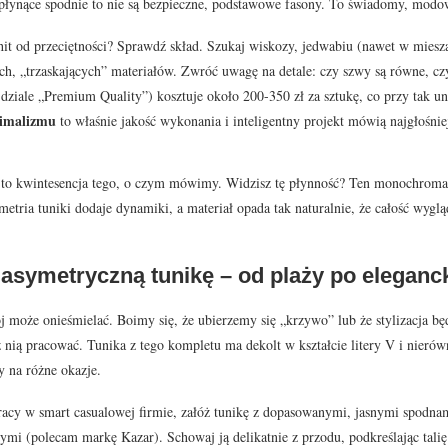
, płynące spodnie to nie są bezpieczne, podstawowe fasony. To świadomy, modow
 hit od przeciętności? Sprawdź skład. Szukaj wiskozy, jedwabiu (nawet w miesz
ch, „trzaskających” materiałów. Zwróć uwagę na detale: czy szwy są równe, czy
ziale „Premium Quality”) kosztuje około 200-350 zł za sztukę, co przy tak uni
nimalizmu
to właśnie jakość wykonania i inteligentny projekt mówią najgłośnie
 to kwintesencja tego, o czym mówimy. Widzisz tę płynność? Ten monochromat
metria tuniki dodaje dynamiki, a materiał opada tak naturalnie, że całość wyglą
 asymetryczną tunikę – od plaży po eleganc
 może onieśmielać. Boimy się, że ubierzemy się „krzywo” lub że stylizacja bę
z nią pracować. Tunika z tego kompletu ma dekolt w kształcie litery V i nierówn
 na różne okazje.
racy w smart casualowej firmie, załóż tunikę z dopasowanymi, jasnymi spodnam
ymi (polecam markę Kazar). Schowaj ją delikatnie z przodu, podkreślając tali