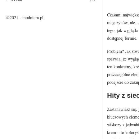
Czasami największ
©2021 - modniara.pl
magazynów, ale… 
tego, jak wygląda
dostępnej formie.
Problem? Jak stwo
sprawia, że wyglą
ten konkretny, kr
poszczególne elem
podejście do zak
Hity z sie
Zastanawiasz się,
kluczowych elemen
wiskozy z jedwabi
krem – to kolorys