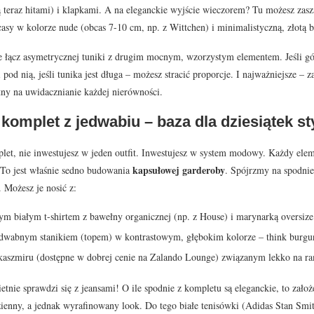
 teraz hitami) i klapkami. A na eleganckie wyjście wieczorem? Tu możesz zaszal
asy w kolorze nude (obcas 7-10 cm, np. z Wittchen) i minimalistyczną, złotą bi
 łącz asymetrycznej tuniki z drugim mocnym, wzorzystym elementem. Jeśli góra
 pod nią, jeśli tunika jest długa – możesz stracić proporcje. I najważniejsze –
atny na uwidacznianie każdej nierówności.
omplet z jedwabiu – baza dla dziesiątek sty
let, nie inwestujesz w jeden outfit. Inwestujesz w system modowy. Każdy ele
kapsułowej garderoby
 To jest właśnie sedno budowania
. Spójrzmy na spodnie.
. Możesz je nosić z:
 białym t-shirtem z bawełny organicznej (np. z House) i marynarką oversize
dwabnym stanikiem (topem) w kontrastowym, głębokim kolorze – think burgund
kaszmiru (dostępne w dobrej cenie na Zalando Lounge) związanym lekko na r
etnie sprawdzi się z jeansami! O ile spodnie z kompletu są eleganckie, to zało
ienny, a jednak wyrafinowany look. Do tego białe tenisówki (Adidas Stan Smit