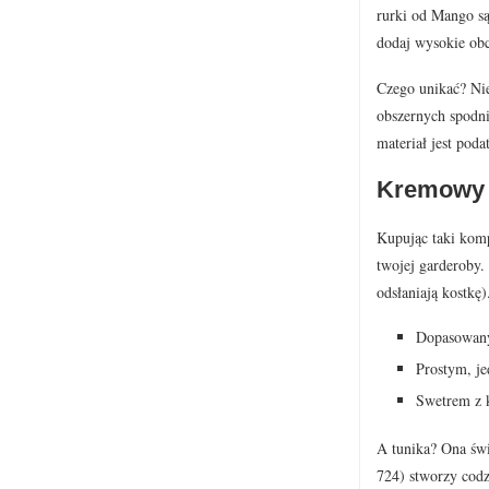
rurki od Mango są
dodaj wysokie obc
Czego unikać? Nie
obszernych spodni
materiał jest pod
Kremowy k
Kupując taki komp
twojej garderoby.
odsłaniają kostkę)
Dopasowanym
Prostym, je
Swetrem z 
A tunika? Ona świ
724) stworzy codz