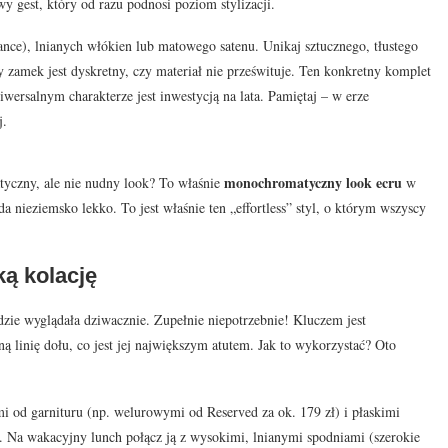
y gest, który od razu podnosi poziom stylizacji.
ance), lnianych włókien lub matowego satenu. Unikaj sztucznego, tłustego
 zamek jest dyskretny, czy materiał nie prześwituje. Ten konkretny komplet
wersalnym charakterze jest inwestycją na lata. Pamiętaj – w erze
j.
monochromatyczny look ecru
yczny, ale nie nudny look? To właśnie
w
da nieziemsko lekko. To jest właśnie ten „effortless” styl, o którym wszyscy
ką kolację
dzie wyglądała dziwacznie. Zupełnie niepotrzebnie! Kluczem jest
ą linię dołu, co jest jej największym atutem. Jak to wykorzystać? Oto
i od garnituru (np. welurowymi od Reserved za ok. 179 zł) i płaskimi
ę. Na wakacyjny lunch połącz ją z wysokimi, lnianymi spodniami (szerokie