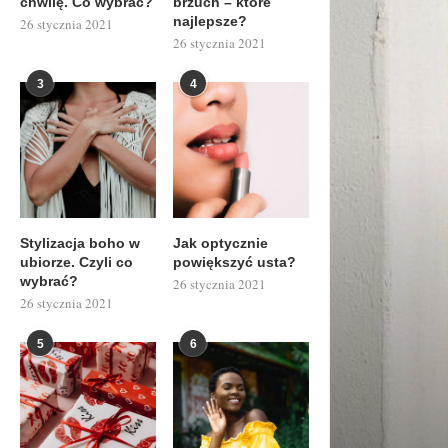
chwilę. Co wybrać?
brzuch – które
najlepsze?
26 stycznia 2021
26 stycznia 2021
3
4
Stylizacja boho w
Jak optycznie
ubiorze. Czyli co
powiększyć usta?
wybrać?
26 stycznia 2021
26 stycznia 2021
5
6