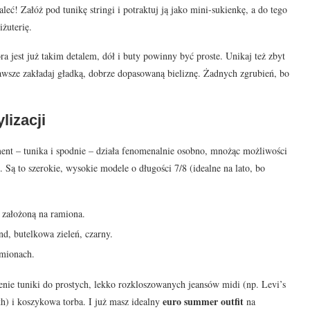
eć! Załóż pod tunikę stringi i potraktuj ją jako mini-sukienkę, a do tego
żuterię.
 jest już takim detalem, dół i buty powinny być proste. Unikaj też zbyt
 zawsze zakładaj gładką, dobrze dopasowaną bieliznę. Żadnych zgrubień, bo
lizacji
ment – tunika i spodnie – działa fenomenalnie osobno, mnożąc możliwości
 Są to szerokie, wysokie modele o długości 7/8 (idealne na lato, bo
 założoną na ramiona.
, butelkowa zieleń, czarny.
amionach.
żenie tuniki do prostych, lekko rozkloszowanych jeansów midi (np. Levi’s
euro summer outfit
h) i koszykowa torba. I już masz idealny
na