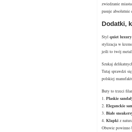
zwiedzanie miasta
pasuje absolutnie 
Dodatki, k
quiet luxury
Styl
stylizacja w krem
jeśli to twój meta
Szukaj delikatnyc
Tutaj sprawdzi się
polskiej manufakt
Buty to trzeci fil
Płaskie sandał
1.
Eleganckie san
2.
Białe sneakers
3.
Klapki
4.
z natur
Obuwie powinno by