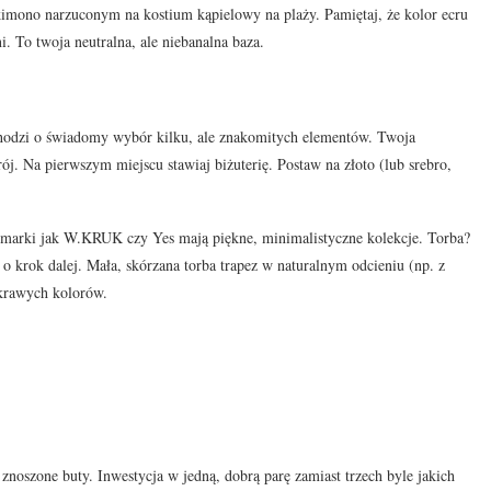
kimono narzuconym na kostium kąpielowy na plaży. Pamiętaj, że kolor ecru
ni. To twoja neutralna, ale niebanalna baza.
 Chodzi o świadomy wybór kilku, ale znakomitych elementów. Twoja
ój. Na pierwszym miejscu stawiaj biżuterię. Postaw na złoto (lub srebro,
e marki jak W.KRUK czy Yes mają piękne, minimalistyczne kolekcje. Torba?
ź o krok dalej. Mała, skórzana torba trapez w naturalnym odcieniu (np. z
skrawych kolorów.
noszone buty. Inwestycja w jedną, dobrą parę zamiast trzech byle jakich