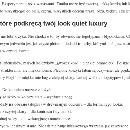
. Eksperymentuj też z warstwami. Tunika może być świetną, lekką kurtką lub 
do wszystkiego: do bieli, czerni, wszystkich odcieni brązu, różu, błękitu i ziele
tóre podkręcą twój look quiet luxury
nie lubi krzyku. Nie chodzi o to, by obwiesić się logotypami i błyskotkami.
owym jedwabiu jest jak czyste płótno – dodatki to farby, którymi malujesz nastr
l) w czystej formie.
h łańcuszków, małych kolczyków „gwoździków” i cienkiej bransoletki. Polski
 strukturalna, ale miękka forma. Plecione koszyki latem są oczywiste, ale pójd
ury Bóg) lub miękka tote bag z cielęcej skóry. Unikaj wielkich logotypów i ja
ar. Do kompletu możesz założyć:
y
ze skóry w kolorze ciała – wydłużają nogę.
dały na obcasie
(słupku) w drewnianym odcieniu – dla formalnego looku.
y
z czystej skóry – dla kontrastu i dynamiki.
alnej skóry – dla wakacyjnego nonchalance.
ć w idealnym stanie. Nic tak nie psuje luksusowego wrażenia jak zniszczone, z