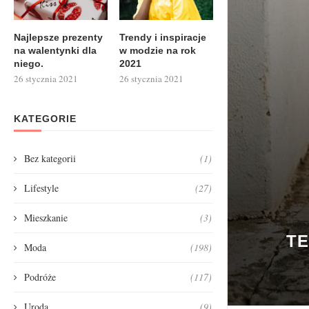
Najlepsze prezenty
Trendy i inspiracje
na walentynki dla
w modzie na rok
niego.
2021
26 stycznia 2021
26 stycznia 2021
KATEGORIE
Bez kategorii
(1)
Lifestyle
(27)
Mieszkanie
(3)
TE
Moda
(198)
Podróże
(117)
Uroda
(9)