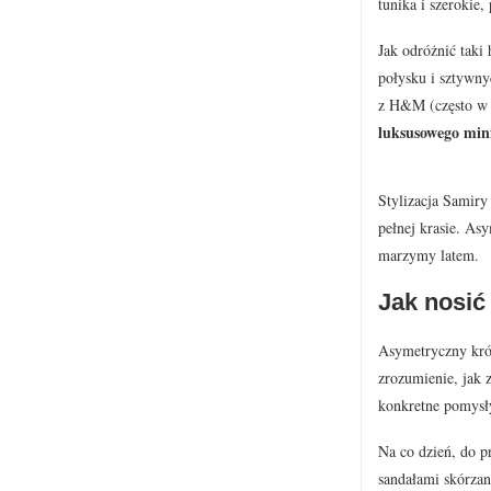
tunika i szerokie
Jak odróżnić taki
połysku i sztywny
z H&M (często w d
luksusowego mi
Stylizacja Samiry
pełnej krasie. Asy
marzymy latem.
Jak nosić
Asymetryczny krój
zrozumienie, jak 
konkretne pomysły
Na co dzień, do p
sandałami skórzan