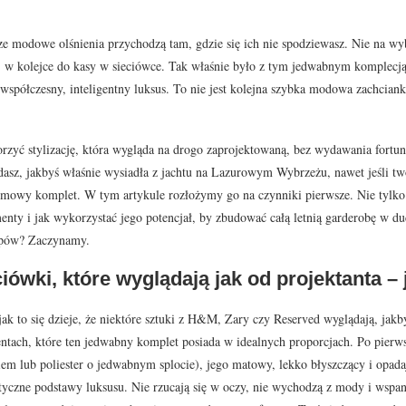
e modowe olśnienia przychodzą tam, gdzie się ich nie spodziewasz. Nie na wy
w kolejce do kasy w sieciówce. Tak właśnie było z tym jedwabnym komplecją
 współczesny, inteligentny luksus. To nie jest kolejna szybka modowa zachcian
rzyć stylizację, która wygląda na drogo zaprojektowaną, bez wydawania fortuny.
dasz, jakbyś właśnie wysiadła z jachtu na Lazurowym Wybrzeżu, nawet jeśli t
emowy komplet. W tym artykule rozłożymy go na czynniki pierwsze. Nie tylko pok
enty i jak wykorzystać jego potencjał, by zbudować całą letnią garderobę w d
upów? Zaczynamy.
ciówki, które wyglądają jak od projektanta –
 jak to się dzieje, że niektóre sztuki z H&M, Zary czy Reserved wyglądają, jak
tach, które ten jedwabny komplet posiada w idealnych proporcjach. Po pierw
em lub poliester o jedwabnym splocie), jego matowy, lekko błyszczący i opadaj
tyczne podstawy luksusu. Nie rzucają się w oczy, nie wychodzą z mody i wspan