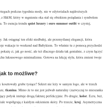
biegach podczas tygodnia mody, nie w edytorialach najdroższych
 z H&M, który w mgnieniu oka stał się obiektem pożądania i symbolem
quiet luxury
euro summer outfit
ka. To esencja trendu
i
w czystej,
 Jak osiągnąć ten efekt niedbałej, ale przemyślanej elegancji, która
woje wakacje to weekend nad Bałtykiem. To właśnie tu z pomocą przychodzi
ażę ci, jak go nosić, ale też dlaczego działa tak genialnie, z czym łączyć
uchu luksusowego minimalizmu. Gotowa na lekcję stylu, która zmieni twoje
 jak to możliwe?
by kosztowały grube tysiące? Sekret nie leży w samym logo, ale w trzech
tkanina
sze,
. Mimo że to nie jest jedwab naturalny (zazwyczaj to mieszanka
kolor
ący połysk imituje drogą fakturę perfekcyjnie. Po drugie,
. Ecru, beż,
kroj
iale współgrają z każdym odcieniem skóry. Po trzecie,
. Asymetryczna