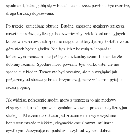
spodniami, które gubią się w butach. Jedna rzecz powinna być oversize,
druga bardziej dopasowana.
Po trzecie: zaniedbane obuwie. Brudne, znoszone sneakersy zniszczą
nawet najdroższą stylizację. Po czwarte: zbyt wiele konkurencyjnych
kolorów i wzorów. Jeśli spodnie mają charakterystyczny kształt i kolor,
góra niech będzie gładka. Nie łącz ich z koszulą w leoparda i
kolorowym trenczem – to już będzie wizualny szum. I ostatnie: źle
dobrany rozmiar. Spodnie moro powinny być workowate, ale nie
spadać ci z bioder. Trencz ma być oversize, ale nie wyglądać jak
pożyczony od starszego brata. Przymierzaj, patrz w lustro i pytaj o
szczerą opinię.
Jak widzisz, połączenie spodni moro z trenczem to nie modowy
eksperyment, a pełnoprawna, genialna w swojej prostocie stylizacyjna
strategia. Kluczem do sukcesu jest zrozumienie i wykorzystanie
kontrastu: twarde miękkim, eleganckie casualowym, militarne
cywilnym. Zaczynając od podstaw – czyli od wyboru dobrze