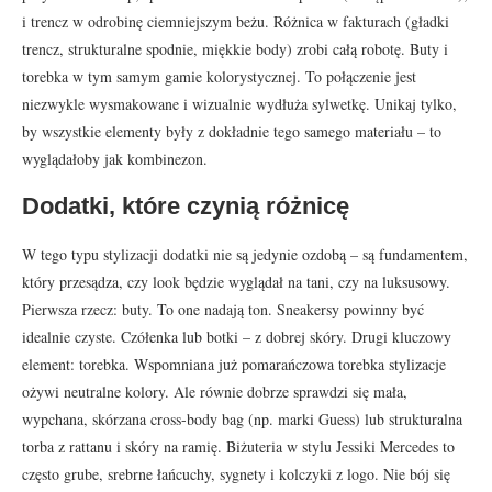
i trencz w odrobinę ciemniejszym beżu. Różnica w fakturach (gładki
trencz, strukturalne spodnie, miękkie body) zrobi całą robotę. Buty i
torebka w tym samym gamie kolorystycznej. To połączenie jest
niezwykle wysmakowane i wizualnie wydłuża sylwetkę. Unikaj tylko,
by wszystkie elementy były z dokładnie tego samego materiału – to
wyglądałoby jak kombinezon.
Dodatki, które czynią różnicę
W tego typu stylizacji dodatki nie są jedynie ozdobą – są fundamentem,
który przesądza, czy look będzie wyglądał na tani, czy na luksusowy.
Pierwsza rzecz: buty. To one nadają ton. Sneakersy powinny być
idealnie czyste. Czółenka lub botki – z dobrej skóry. Drugi kluczowy
element: torebka. Wspomniana już pomarańczowa torebka stylizacje
ożywi neutralne kolory. Ale równie dobrze sprawdzi się mała,
wypchana, skórzana cross-body bag (np. marki Guess) lub strukturalna
torba z rattanu i skóry na ramię. Biżuteria w stylu Jessiki Mercedes to
często grube, srebrne łańcuchy, sygnety i kolczyki z logo. Nie bój się