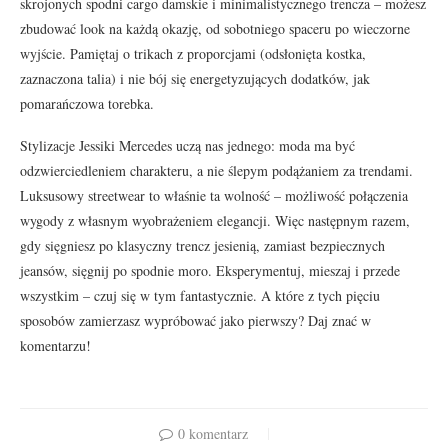
skrojonych spodni cargo damskie i minimalistycznego trencza – możesz
zbudować look na każdą okazję, od sobotniego spaceru po wieczorne
wyjście. Pamiętaj o trikach z proporcjami (odsłonięta kostka,
zaznaczona talia) i nie bój się energetyzujących dodatków, jak
pomarańczowa torebka.
Stylizacje Jessiki Mercedes uczą nas jednego: moda ma być
odzwierciedleniem charakteru, a nie ślepym podążaniem za trendami.
Luksusowy streetwear to właśnie ta wolność – możliwość połączenia
wygody z własnym wyobrażeniem elegancji. Więc następnym razem,
gdy sięgniesz po klasyczny trencz jesienią, zamiast bezpiecznych
jeansów, sięgnij po spodnie moro. Eksperymentuj, mieszaj i przede
wszystkim – czuj się w tym fantastycznie. A które z tych pięciu
sposobów zamierzasz wypróbować jako pierwszy? Daj znać w
komentarzu!
0 komentarz