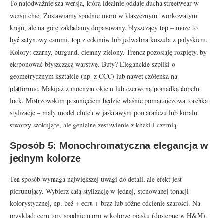
To najodważniejsza wersja, która idealnie oddaje ducha streetwear w
wersji chic. Zostawiamy spodnie moro w klasycznym, workowatym
kroju, ale na górę zakładamy dopasowany, błyszczący top – może to
być satynowy cammi, top z cekinów lub jedwabna koszula z połyskiem.
Kolory: czarny, burgund, ciemny zielony. Trencz pozostaję rozpięty, by
eksponować błyszczącą warstwę. Buty? Eleganckie szpilki o
geometrycznym kształcie (np. z CCC) lub nawet czółenka na
platformie. Makijaż z mocnym okiem lub czerwoną pomadką dopełni
look. Mistrzowskim posunięciem będzie właśnie pomarańczowa torebka
stylizacje – mały model clutch w jaskrawym pomarańczu lub koralu
stworzy szokujące, ale genialne zestawienie z khaki i czernią.
Sposób 5: Monochromatyczna elegancja w
jednym kolorze
Ten sposób wymaga największej uwagi do detali, ale efekt jest
piorunujący. Wybierz całą stylizację w jednej, stonowanej tonacji
kolorystycznej, np. beż + ecru + brąz lub różne odcienie szarości. Na
przykład: ecru top, spodnie moro w kolorze piasku (dostępne w H&M),