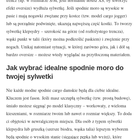
trencz (np. w rozmiarze S/M, jeśli normalnie nosisz XS, by stworzyć
efekt oversize) wydłuża sylwetkę. Jeśli spodnie moro są wysokie w
pasie i mają nogawki zwężane przy kostce (tzw. model cargo jogger)
lub są porządnie podwinięte, ukazują najwęższą część kostki. To tworzy
sylwetkę klepsydry – szerokość na górze (od rozłożystego trencza),
wąski punkt w talii (który można podkreślić paskiem) i zwężenie przy
nogach. Unikaj natomiast sytuacji, w której zarówno góra, jak i dół są
bardzo oversize – możesz wtedy wyglądać na przytłoczoną materiałem.
Jak wybrać idealne spodnie moro do
twojej sylwetki
Nie każde modne spodnie cargo damskie będą dla ciebie idealne.
Kluczem jest fason. Jeśli masz szczupłą sylwetkę (tzw. prostą budowę),
śmiało możesz sięgnąć po model klasyczny – workowaty, z wieloma
kieszeniami, w rozmiarze twoim lub nawet o rozmiar większy. To doda
ci objętości w newralgicznym miejscu. Dla osób z typem sylwetki
klepsydra lub gruszką (szersze biodra, wąska talia) lepszym wyborem
będą spodnie o wysokim stanie (sięgające pępka lub wyżej), które