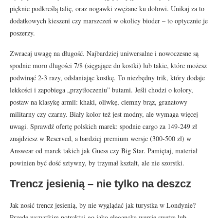
pięknie podkreślą talię, oraz nogawki zwężane ku dołowi. Unikaj za to
dodatkowych kieszeni czy marszczeń w okolicy bioder – to optycznie je
poszerzy.
Zwracaj uwagę na długość. Najbardziej uniwersalne i nowoczesne są
spodnie moro długości 7/8 (sięgające do kostki) lub takie, które możesz
podwinąć 2-3 razy, odsłaniając kostkę. To niezbędny trik, który dodaje
lekkości i zapobiega „przytłoczeniu” butami. Jeśli chodzi o kolory,
postaw na klasykę armii: khaki, oliwkę, ciemny brąz, granatowy
militarny czy czarny. Biały kolor też jest modny, ale wymaga więcej
uwagi. Sprawdź ofertę polskich marek: spodnie cargo za 149-249 zł
znajdziesz w Reserved, a bardziej premium wersje (300-500 zł) w
Answear od marek takich jak Guess czy Big Star. Pamiętaj, materiał
powinien być dość sztywny, by trzymał kształt, ale nie szorstki.
Trencz jesienią – nie tylko na deszcz
Jak nosić trencz jesienią, by nie wyglądać jak turystka w Londynie?
Przede wszystkim potraktuj go jako elegancką wersję swetra lub