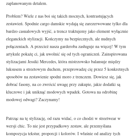
zaplanowanym detalem.
Problem? Wiele z nas boi się takich mocnych, kontrastujących
zestawień. Spodnie cargo damskie wydają się zarezerwowane tylko dla
bardzo casualowych wyjść, a trencz traktujemy jako element wyłącznie
eleganckich stylizacji. Kończymy na bezpiecznych, ale nudnych
połączeniach. A przecież nasza garderoba zasługuje na więcej! W tym
artykule pokażę ci, jak uwolnić się od tych ograniczeń. Zainspirowana
stylizacjami Jessiki Mercedes, która mistrzowsko balansuje między
luksusem a streetowym duchem, przeprowadzę cię przez 5 konkretnych
sposobów na zestawienie spodni moro z trenczem. Dowiesz się, jak
dobrać fasony, na co zwrócić uwagę przy zakupie, jakie dodatki są
kluczowe i jak uniknąć modowych wpadek. Gotowa na odrobinę
modowej odwagi? Zaczynamy!
Patrząc na tę stylizację, od razu widać, o co chodzi w streetwear w
wersji chic. To nie jest przypadkowy zestaw, ale przemyślana
kompozycja tekstur, proporcji i kolorów. I właśnie od analizy tych