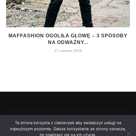
MAFFASHION OGOLIŁA GŁOWĘ – 3 SPOSOBY
NA ODWAŻNY...
23 czerwca 2026
©2021 - modniara.pl
Ta strona korzysta z ciasteczek aby świadczyć usługi na
najwyższym poziomie. Dalsze korzystanie ze strony oznacza,
że zgadzasz się na ich użycie.