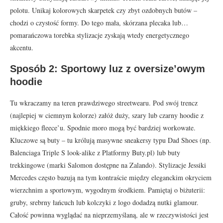
polotu. Unikaj kolorowych skarpetek czy zbyt ozdobnych butów –
chodzi o czystość formy. Do tego mała, skórzana plecaka lub…
pomarańczowa torebka stylizacje zyskają wtedy energetycznego
akcentu.
Sposób 2: Sportowy luz z oversize’owym
hoodie
Tu wkraczamy na teren prawdziwego streetwearu. Pod swój trencz
(najlepiej w ciemnym kolorze) załóż duży, szary lub czarny hoodie z
miękkiego fleece’u. Spodnie moro mogą być bardziej workowate.
Kluczowe są buty – tu królują masywne sneakersy typu Dad Shoes (np.
Balenciaga Triple S look-alike z Platformy Buty.pl) lub buty
trekkingowe (marki Salomon dostępne na Zalando). Stylizacje Jessiki
Mercedes często bazują na tym kontraście między eleganckim okryciem
wierzchnim a sportowym, wygodnym środkiem. Pamiętaj o biżuterii:
gruby, srebrny łańcuch lub kolczyki z logo dodadzą nutki glamour.
Całość powinna wyglądać na nieprzemyślaną, ale w rzeczywistości jest