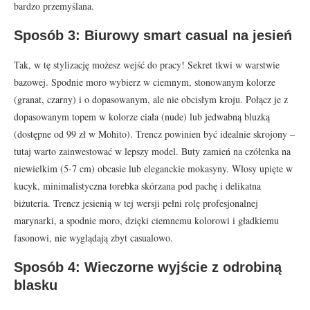
bardzo przemyślana.
Sposób 3: Biurowy smart casual na jesień
Tak, w tę stylizację możesz wejść do pracy! Sekret tkwi w warstwie
bazowej. Spodnie moro wybierz w ciemnym, stonowanym kolorze
(granat, czarny) i o dopasowanym, ale nie obcisłym kroju. Połącz je z
dopasowanym topem w kolorze ciała (nude) lub jedwabną bluzką
(dostępne od 99 zł w Mohito). Trencz powinien być idealnie skrojony –
tutaj warto zainwestować w lepszy model. Buty zamień na czółenka na
niewielkim (5-7 cm) obcasie lub eleganckie mokasyny. Włosy upięte w
kucyk, minimalistyczna torebka skórzana pod pachę i delikatna
biżuteria. Trencz jesienią w tej wersji pełni rolę profesjonalnej
marynarki, a spodnie moro, dzięki ciemnemu kolorowi i gładkiemu
fasonowi, nie wyglądają zbyt casualowo.
Sposób 4: Wieczorne wyjście z odrobiną
blasku