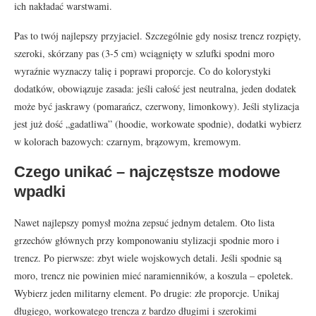
ich nakładać warstwami.
Pas to twój najlepszy przyjaciel. Szczególnie gdy nosisz trencz rozpięty,
szeroki, skórzany pas (3-5 cm) wciągnięty w szlufki spodni moro
wyraźnie wyznaczy talię i poprawi proporcje. Co do kolorystyki
dodatków, obowiązuje zasada: jeśli całość jest neutralna, jeden dodatek
może być jaskrawy (pomarańcz, czerwony, limonkowy). Jeśli stylizacja
jest już dość „gadatliwa” (hoodie, workowate spodnie), dodatki wybierz
w kolorach bazowych: czarnym, brązowym, kremowym.
Czego unikać – najczęstsze modowe
wpadki
Nawet najlepszy pomysł można zepsuć jednym detalem. Oto lista
grzechów głównych przy komponowaniu stylizacji spodnie moro i
trencz. Po pierwsze: zbyt wiele wojskowych detali. Jeśli spodnie są
moro, trencz nie powinien mieć naramienników, a koszula – epoletek.
Wybierz jeden militarny element. Po drugie: złe proporcje. Unikaj
długiego, workowatego trencza z bardzo długimi i szerokimi