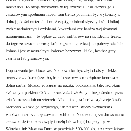
marynarki. To twoja wizytówka w tej stylizacji. Jeśli łączysz go z
casualowymi spodniami moro, sam trencz powinien być wykonany z
dobrej jakości materiału i mieć czysty, minimalistyczny krój. Unikaj
tych z nadmiernymi ozdobami, kokardami czy bardzo wojskowymi
naramiennikami – to będzie za dużo militariów na raz. Idealny trencz
do tego zestawu ma prosty krój, sięga mniej więcej do połowy uda lub
kolana i jest w neutralnym kolorze: beżowym, khaki, heather grey,
czarnym lub granatowym.
Dopasowanie jest kluczowe. Nie powinien być zbyt obcisły – lekko
oversizeowy fason (tzw. boyfriend) stworzy ten pożądany kontrast z
dolną partią. Możesz go zapiąć na guziki, podkreślając talię szerokim
skórzanym paskiem (5-7 cm szerokości) włożonym bezpośrednio przez
szlufki trencza lub na wierzch. Albo – i to jest bardzo stylizacje Jessiki
Mercedes – nosić go rozpiętego, jak płaszcz. Wtedy wewnętrzna
warstwa musi być dopasowana i schludna. Na chłodniejsze dni świetnie
sprawdzi się trencz podszyty flanelą lub wełną (dostępny np. w
Wittchen lub Massimo Dutti w przedziale 500-800 zł), a na przejściowe