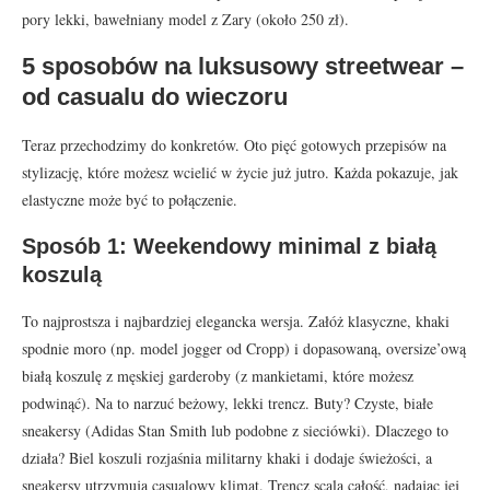
pory lekki, bawełniany model z Zary (około 250 zł).
5 sposobów na luksusowy streetwear –
od casualu do wieczoru
Teraz przechodzimy do konkretów. Oto pięć gotowych przepisów na
stylizację, które możesz wcielić w życie już jutro. Każda pokazuje, jak
elastyczne może być to połączenie.
Sposób 1: Weekendowy minimal z białą
koszulą
To najprostsza i najbardziej elegancka wersja. Załóż klasyczne, khaki
spodnie moro (np. model jogger od Cropp) i dopasowaną, oversize’ową
białą koszulę z męskiej garderoby (z mankietami, które możesz
podwinąć). Na to narzuć beżowy, lekki trencz. Buty? Czyste, białe
sneakersy (Adidas Stan Smith lub podobne z sieciówki). Dlaczego to
działa? Biel koszuli rozjaśnia militarny khaki i dodaje świeżości, a
sneakersy utrzymują casualowy klimat. Trencz scala całość, nadając jej