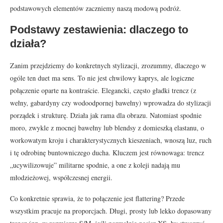
podstawowych elementów zaczniemy naszą modową podróż.
Podstawy zestawienia: dlaczego to
działa?
Zanim przejdziemy do konkretnych stylizacji, zrozummy, dlaczego w
ogóle ten duet ma sens. To nie jest chwilowy kaprys, ale logiczne
połączenie oparte na kontraście. Elegancki, często gładki trencz (z
wełny, gabardyny czy wodoodpornej bawełny) wprowadza do stylizacji
porządek i strukturę. Działa jak rama dla obrazu. Natomiast spodnie
moro, zwykle z mocnej bawełny lub blendsy z domieszką elastanu, o
workowatym kroju i charakterystycznych kieszeniach, wnoszą luz, ruch
i tę odrobinę buntowniczego ducha. Kluczem jest równowaga: trencz
„ucywilizowuje” militarne spodnie, a one z koleji nadają mu
młodzieżowej, współczesnej energii.
Co konkretnie sprawia, że to połączenie jest flattering? Przede
wszystkim pracuje na proporcjach. Długi, prosty lub lekko dopasowany