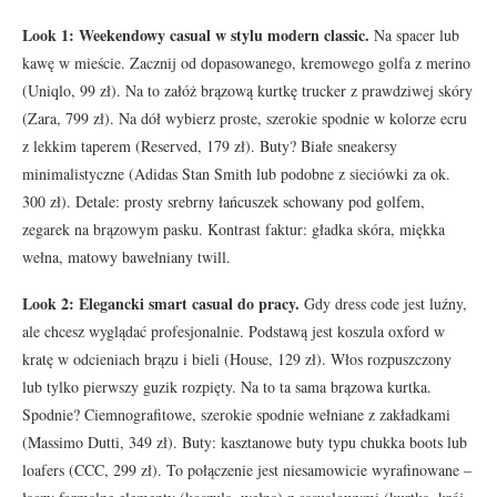
Look 1: Weekendowy casual w stylu modern classic.
Na spacer lub
kawę w mieście. Zacznij od dopasowanego, kremowego golfa z merino
(Uniqlo, 99 zł). Na to załóż brązową kurtkę trucker z prawdziwej skóry
(Zara, 799 zł). Na dół wybierz proste, szerokie spodnie w kolorze ecru
z lekkim taperem (Reserved, 179 zł). Buty? Białe sneakersy
minimalistyczne (Adidas Stan Smith lub podobne z sieciówki za ok.
300 zł). Detale: prosty srebrny łańcuszek schowany pod golfem,
zegarek na brązowym pasku. Kontrast faktur: gładka skóra, miękka
wełna, matowy bawełniany twill.
Look 2: Elegancki smart casual do pracy.
Gdy dress code jest luźny,
ale chcesz wyglądać profesjonalnie. Podstawą jest koszula oxford w
kratę w odcieniach brązu i bieli (House, 129 zł). Włos rozpuszczony
lub tylko pierwszy guzik rozpięty. Na to ta sama brązowa kurtka.
Spodnie? Ciemnografitowe, szerokie spodnie wełniane z zakładkami
(Massimo Dutti, 349 zł). Buty: kasztanowe buty typu chukka boots lub
loafers (CCC, 299 zł). To połączenie jest niesamowicie wyrafinowane –