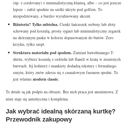
(np. z cordovany) z minimalistyczną klamrą, albo – co jest jeszcze
lepsze – załóż spodnie na szelki ukryte pod golfem. To
niespodziewany, a bardzo wyrafinowany akcent.
Biżuteria? Tylko subtelna.
Cienki łańcuszek srebrny lub złoty
schowany pod koszulą, prosty sygnet lub minimalistyczny zegarek
na skórzanym pasku w kolorze dopasowanym do butów. Zero
krzyku, tylko szept.
Struktura materiału pod spodem.
Zamiast bawełnianego T-
shirtu, wybierz koszulę z oxfordu lub flaneli w kratę w ziemistych
barwach. Jej kołnierz i mankiety dodadzą tekstury i formalnego
sznytu, który znów zderza się z casualowym fasonem spodni. To
modern classic
jest właśnie
.
Te detale są jak podpis na obrazie. Bez nich praca jest anonimowa. Z
nimi staje się autentyczna i kompletna.
Jak wybrać idealną skórzaną kurtkę?
Przewodnik zakupowy