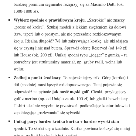
bardziej premium segmentie rozejrzyj się za Massimo Dutti (ok.
1300-1800 zł).
Wybierz spodnie o prawidłowym kroju.
„Szerokie” nie znaczy
„proste od kroku”. Szukaj modeli z lekkim zwężeniem ku dołowi
(tzw. taper) lub o prostym, ale nie przesadnie rozkloszowanym
kroju. Idealna długość? 7/8 lub zakrywająca kostkę, ale układająca
się w czystą linię nad butem. Sprawdź ofertę Reserved (od 149 zł)
lub House (ok. 200 zł). Unikaj spodni typu „jogger” z gumką – tu
potrzebny jest strukturalny materiał, np. gruby twill, wełna lub
welur.
Zadbaj o punkt środkowy.
To najważniejszy trik. Górę (kurtka) i
dół (spodnie) musi łączyć coś dopasowanego. Tutaj pojawia się
jak nosić męski golf
odpowiedź na pytanie
. Cienki, przylegający
golf z merino (np. od Uniqlo za ok. 100 zł) lub gładki bawełniany
T-shirt idealnie wypełni tę przestrzeń, podkreślając kontur tułowia i
zapobiegając „rozlewaniu” się sylwetki.
Unikaj pary: bardzo krótka kurtka + bardzo wysoki stan
spodni.
To skróci cię wizualnie. Kurtka powinna kończyć się mniej
więcej na linii bioder lub tuż poniżej.