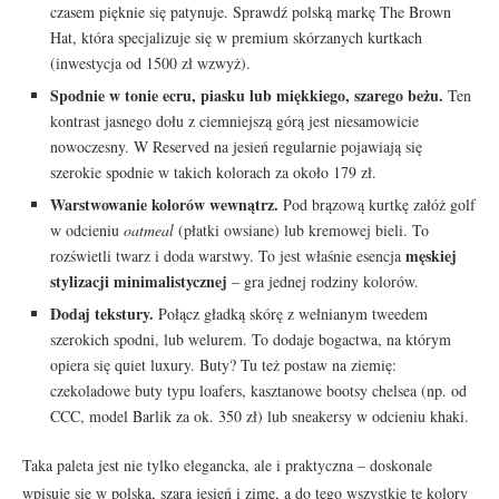
czasem pięknie się patynuje. Sprawdź polską markę The Brown
Hat, która specjalizuje się w premium skórzanych kurtkach
(inwestycja od 1500 zł wzwyż).
Spodnie w tonie ecru, piasku lub miękkiego, szarego beżu.
Ten
kontrast jasnego dołu z ciemniejszą górą jest niesamowicie
nowoczesny. W Reserved na jesień regularnie pojawiają się
szerokie spodnie w takich kolorach za około 179 zł.
Warstwowanie kolorów wewnątrz.
Pod brązową kurtkę załóż golf
w odcieniu
oatmeal
(płatki owsiane) lub kremowej bieli. To
męskiej
rozświetli twarz i doda warstwy. To jest właśnie esencja
stylizacji minimalistycznej
– gra jednej rodziny kolorów.
Dodaj tekstury.
Połącz gładką skórę z wełnianym tweedem
szerokich spodni, lub welurem. To dodaje bogactwa, na którym
opiera się quiet luxury. Buty? Tu też postaw na ziemię:
czekoladowe buty typu loafers, kasztanowe bootsy chelsea (np. od
CCC, model Barlik za ok. 350 zł) lub sneakersy w odcieniu khaki.
Taka paleta jest nie tylko elegancka, ale i praktyczna – doskonale
wpisuje się w polską, szarą jesień i zimę, a do tego wszystkie te kolory