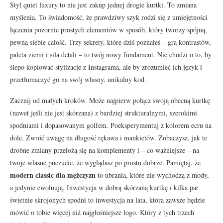
Styl quiet luxury to nie jest zakup jednej drogie kurtki. To zmiana
myślenia. To świadomość, że prawdziwy szyk rodzi się z umiejętności
łączenia pozornie prostych elementów w sposób, który tworzy spójną,
pewną siebie całość. Trzy sekrety, które dziś poznałeś – gra kontrastów,
paleta ziemi i siła detali – to twój nowy fundament. Nie chodzi o to, by
ślepo kopiować stylizacje z Instagrama, ale by zrozumieć ich język i
przetłumaczyć go na swój własny, unikalny kod.
Zacznij od małych kroków. Może najpierw połącz swoją obecną kurtkę
(nawet jeśli nie jest skórzana) z bardziej strukturalnymi, szerokimi
spodniami i dopasowanym golfem. Poeksperymentuj z kolorem ecru na
dole. Zwróć uwagę na długość rękawa i mankietów. Zobaczysz, jak te
drobne zmiany przełożą się na komplementy i – co ważniejsze – na
twoje własne poczucie, że wyglądasz po prostu dobrze. Pamiętaj, że
modern classic dla mężczyzn
to ubrania, które nie wychodzą z mody,
a jedynie ewoluują. Inwestycja w dobrą skórzaną kurtkę i kilka par
świetnie skrojonych spodni to inwestycja na lata, która zawsze będzie
mówić o tobie więcej niż najgłośniejsze logo. Który z tych trzech