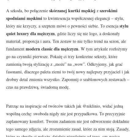
skórzanej kurtki męskiej
szerokimi
A szkoda, bo połączenie
z
spodniami męskimi
to kwintesencja współczesnej elegancji – stylu,
stylu
który nie krzyczy, a szeptem mówi o pewności siebie. To esencja
quiet luxury dla mężczyzn
, gdzie liczy się nie logo, a doskonały
materiał, proporcja i aura. Ten zestaw to nie tylko trend na sezon, ale
modern classic dla mężczyzn
fundament
. W tym artykule rozłożymy
go na czynniki pierwsze. Pokażę ci trzy konkretne sekrety, które
zamienią twoją stylizację z „może” na „wow”. Odkryjemy, jak grać
fasonami, dlaczego paleta ziemi to twój nowy najlepszy przyjaciel i jak
drobny detal zmienia wszystko. Zapomnij o szablonowych zestawach –
czas na prawdziwą, świadomą modę.
Patrząc na inspiracje od twórców takich jak @niklinio, widać jedną
wspólną cechę: swoboda nigdy nie jest przypadkowa. To precyzyjnie
zaplanowany komfort. Twoim zadaniem nie jest odtworzenie dokładnie
tego samego zdjęcia, ale zrozumienie zasad, które za nim stoją. Zasady,
które za chwilę ci pokażę, działają niezależnie od tego, czy nosisz