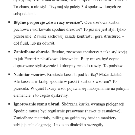
To chaos, a nie styl. Trzymaj się palety 3-4 spokrewnionych ze
sobą odcieni.
Błędne proporcje „dwa razy oversize”.
Oversize’owa kurtka
puchowa i workowate spodnie dresowe? To już nie jest styl, tylko
przebranie. Zawsze zachowuj zasadę kontrastu: góra structured –
dół fluid, lub na odwrót.
Zaniedbane obuwie.
Brudne, znoszone sneakersy z taką stylizacją
to jak Ferrari z plastikową kierownicą. Buty muszą być czyste,
dopasowane stylistycznie i kolorystycznie do reszty. To podstawa.
Nadmiar wzorów.
Kraciasta koszula pod kurtką? Może działać.
Ale koszula w kratę, spodnie w paski i kurtka z wzorem? To
przesada. W quiet luxury wzór pojawia się maksymalnie na jednym
elemencie, i to często dyskretny.
Ignorowanie stanu ubrań.
Skórzana kurtka wymaga pielęgnacji.
Spodnie muszą być regularnie prasowane (nawet te casualowe).
Zaniedbane materiały, pilling na golfie czy brudne mankiety
zabijają całą elegancję. Luxus to dbałość o szczegóły.