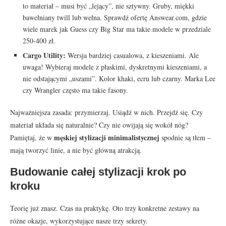
to materiał – musi być „lejący”, nie sztywny. Gruby, miękki
bawełniany twill lub wełna. Sprawdź ofertę Answear.com, gdzie
wiele marek jak Guess czy Big Star ma takie modele w przedziale
250-400 zł.
Cargo Utility:
Wersja bardziej casualowa, z kieszeniami. Ale
uwaga! Wybieraj modele z płaskimi, dyskretnymi kieszeniami, a
nie odstającymi „uszami”. Kolor khaki, ecru lub czarny. Marka Lee
czy Wrangler często ma takie fasony.
Najważniejsza zasada: przymierzaj. Usiądź w nich. Przejdź się. Czy
materiał układa się naturalnie? Czy nie owijają się wokół nóg?
męskiej stylizacji minimalistycznej
Pamiętaj, że w
spodnie są tłem –
mają tworzyć linie, a nie być główną atrakcją.
Budowanie całej stylizacji krok po
kroku
Teorię już znasz. Czas na praktykę. Oto trzy konkretne zestawy na
różne okazje, wykorzystujące nasze trzy sekrety.