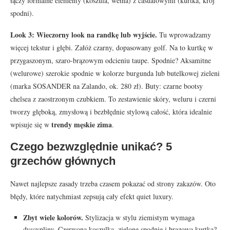
łączy formalne elementy (koszula, wełna) z casualowymi (kurtka, krój
spodni).
Look 3: Wieczorny look na randkę lub wyjście.
Tu wprowadzamy
więcej tekstur i głębi. Załóż czarny, dopasowany golf. Na to kurtkę w
przygaszonym, szaro-brązowym odcieniu taupe. Spodnie? Aksamitne
(welurowe) szerokie spodnie w kolorze burgunda lub butelkowej zieleni
(marka SOSANDER na Zalando, ok. 280 zł). Buty: czarne bootsy
chelsea z zaostrzonym czubkiem. To zestawienie skóry, weluru i czerni
tworzy głęboką, zmysłową i bezbłędnie stylową całość, która idealnie
trendy męskie zima
wpisuje się w
.
Czego bezwzględnie unikać? 5
grzechów głównych
Nawet najlepsze zasady trzeba czasem pokazać od strony zakazów. Oto
błędy, które natychmiast zepsują cały efekt quiet luxury.
Zbyt wiele kolorów.
Stylizacja w stylu ziemistym wymaga
dyscypliny. Czerwona koszulka, zielone spodnie i brązowa kurtka?