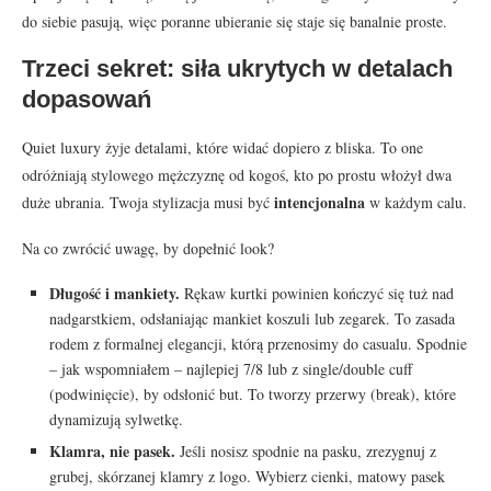
do siebie pasują, więc poranne ubieranie się staje się banalnie proste.
Trzeci sekret: siła ukrytych w detalach
dopasowań
Quiet luxury żyje detalami, które widać dopiero z bliska. To one
odróżniają stylowego mężczyznę od kogoś, kto po prostu włożył dwa
intencjonalna
duże ubrania. Twoja stylizacja musi być
w każdym calu.
Na co zwrócić uwagę, by dopełnić look?
Długość i mankiety.
Rękaw kurtki powinien kończyć się tuż nad
nadgarstkiem, odsłaniając mankiet koszuli lub zegarek. To zasada
rodem z formalnej elegancji, którą przenosimy do casualu. Spodnie
– jak wspomniałem – najlepiej 7/8 lub z single/double cuff
(podwinięcie), by odsłonić but. To tworzy przerwy (break), które
dynamizują sylwetkę.
Klamra, nie pasek.
Jeśli nosisz spodnie na pasku, zrezygnuj z
grubej, skórzanej klamry z logo. Wybierz cienki, matowy pasek