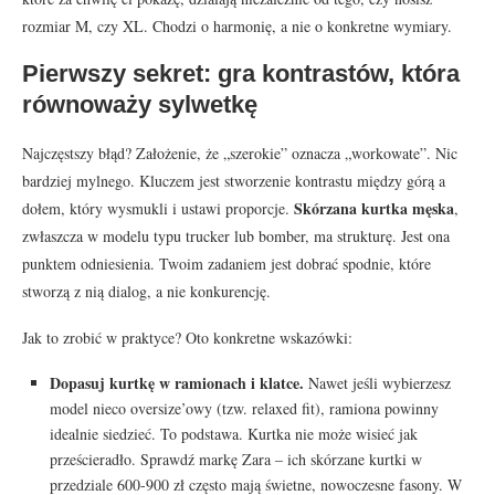
rozmiar M, czy XL. Chodzi o harmonię, a nie o konkretne wymiary.
Pierwszy sekret: gra kontrastów, która
równoważy sylwetkę
Najczęstszy błąd? Założenie, że „szerokie” oznacza „workowate”. Nic
bardziej mylnego. Kluczem jest stworzenie kontrastu między górą a
Skórzana kurtka męska
dołem, który wysmukli i ustawi proporcje.
,
zwłaszcza w modelu typu trucker lub bomber, ma strukturę. Jest ona
punktem odniesienia. Twoim zadaniem jest dobrać spodnie, które
stworzą z nią dialog, a nie konkurencję.
Jak to zrobić w praktyce? Oto konkretne wskazówki:
Dopasuj kurtkę w ramionach i klatce.
Nawet jeśli wybierzesz
model nieco oversize’owy (tzw. relaxed fit), ramiona powinny
idealnie siedzieć. To podstawa. Kurtka nie może wisieć jak
prześcieradło. Sprawdź markę Zara – ich skórzane kurtki w
przedziale 600-900 zł często mają świetne, nowoczesne fasony. W