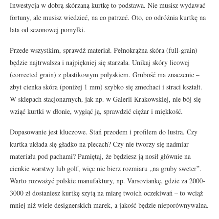
Inwestycja w dobrą skórzaną kurtkę to podstawa. Nie musisz wydawać
fortuny, ale musisz wiedzieć, na co patrzeć. Oto, co odróżnia kurtkę na
lata od sezonowej pomyłki.
Przede wszystkim, sprawdź materiał. Pełnokrążna skóra (full-grain)
będzie najtrwalsza i najpiękniej się starzała. Unikaj skóry licowej
(corrected grain) z plastikowym połyskiem. Grubość ma znaczenie –
zbyt cienka skóra (poniżej 1 mm) szybko się zmechaci i straci kształt.
W sklepach stacjonarnych, jak np. w Galerii Krakowskiej, nie bój się
wziąć kurtki w dłonie, wygiąć ją, sprawdzić ciężar i miękkość.
Dopasowanie jest kluczowe. Stań przodem i profilem do lustra. Czy
kurtka układa się gładko na plecach? Czy nie tworzy się nadmiar
materiału pod pachami? Pamiętaj, że będziesz ją nosił głównie na
cienkie warstwy lub golf, więc nie bierz rozmiaru „na gruby sweter”.
Warto rozważyć polskie manufaktury, np. Varsoviankę, gdzie za 2000-
3000 zł dostaniesz kurtkę szytą na miarę twoich oczekiwań – to wciąż
mniej niż wiele designerskich marek, a jakość będzie nieporównywalna.