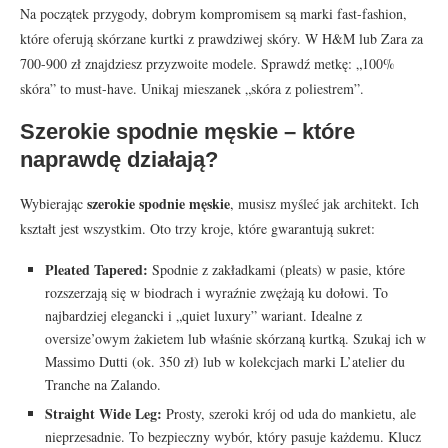
Na początek przygody, dobrym kompromisem są marki fast-fashion,
które oferują skórzane kurtki z prawdziwej skóry. W H&M lub Zara za
700-900 zł znajdziesz przyzwoite modele. Sprawdź metkę: „100%
skóra” to must-have. Unikaj mieszanek „skóra z poliestrem”.
Szerokie spodnie męskie – które
naprawdę działają?
szerokie spodnie męskie
Wybierając
, musisz myśleć jak architekt. Ich
kształt jest wszystkim. Oto trzy kroje, które gwarantują sukret:
Pleated Tapered:
Spodnie z zakładkami (pleats) w pasie, które
rozszerzają się w biodrach i wyraźnie zwężają ku dołowi. To
najbardziej elegancki i „quiet luxury” wariant. Idealne z
oversize’owym żakietem lub właśnie skórzaną kurtką. Szukaj ich w
Massimo Dutti (ok. 350 zł) lub w kolekcjach marki L’atelier du
Tranche na Zalando.
Straight Wide Leg:
Prosty, szeroki krój od uda do mankietu, ale
nieprzesadnie. To bezpieczny wybór, który pasuje każdemu. Klucz