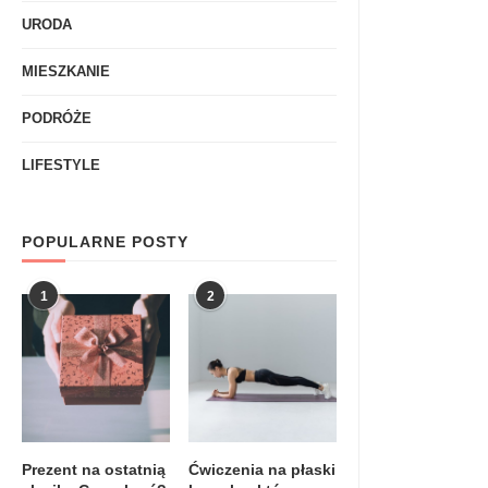
URODA
MIESZKANIE
PODRÓŻE
LIFESTYLE
POPULARNE POSTY
1
2
Prezent na ostatnią
Ćwiczenia na płaski