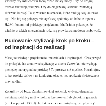
gwiazdy czy influencerki łączą różne światy mody. Czy do drogiej
torebki zakładają trampki? Czy do eleganckiej sukienki zakładają
skórzaną kurtkę? To są właśnie te smaczki, które budują twój autorski
styl. Nie bój się połączyć vintage’owej spódnicy od babci z topem z
H&M i butami od polskiego projektanta. Maffashion pokazuje, że
właśnie w takich mieszankach rodzi się prawdziwa modowa osobowość.
Budowanie stylizacji krok po kroku –
od inspiracji do realizacji
Masz już wiedzę o projektancie, materiałach i inspiracjach. Czas przejść
do praktyki. Jak zbudować stylizację w duchu Czerwika, nie wydając
pieniędzy na oryginalne projekty? To prostsze niż myślisz. Potraktujmy
to jak projekt stylowy na konkretną okazję, np. spotkanie świąteczne z
przyjaciółmi.
Zacznijmy od bazy. Zamiast zwykłej sukienki, wybierz elegancką,
wełnianą spódnicę midi w kolorze kremowym lub głębokim granacie
(np. Cropp, ok. 130 zł). Jej faktura da nam pożądaną, „artystyczną”