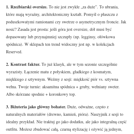
1. Rzeźbiarski oversize.
To nie jest zwykłe „za duże”. To ubrania,
które mają wyraźny, architektoniczny kształt. Pomyśl o płaszczu z
poduszkowatymi ramionami czy swetrze o asymetrycznym froncie. Jak
nosić? Zasada jest prosta: jeśli góra jest oversize, dół musi być
dopasowany lub przynajmniej szczupły (np. legginsy, ołówkowa
spódnica). W sklepach ten trend widoczny jest np. w kolekcjach
Reserved.
2. Kontrast faktur.
To już klasyk, ale w tym sezonie szczególnie
wyrazisty. Łączenie matu z połyskiem, gładkiego z kosmatym,
miękkiego z sztywnym. Weźmy z sesji: miękkość piór vs. sztywna
wełna. Twoje turnie: aksamitna spódnica + gruby, wełniany sweter.
Albo skórzane spodnie + koronkowy top.
3. Biżuteria jako główny bohater.
Duże, odważne, często z
naturalnych materiałów (drewno, kamień, pióra). Naszyjnik z sesji to
idealny przykład. Nie traktuj go jako dodatku, ale jako integralną część
outfitu. Możesz zbudować całą, czarną stylizację i ożywić ją jednym,