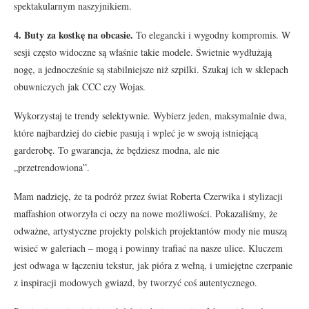
spektakularnym naszyjnikiem.
4. Buty za kostkę na obcasie.
To elegancki i wygodny kompromis. W
sesji często widoczne są właśnie takie modele. Świetnie wydłużają
nogę, a jednocześnie są stabilniejsze niż szpilki. Szukaj ich w sklepach
obuwniczych jak CCC czy Wojas.
Wykorzystaj te trendy selektywnie. Wybierz jeden, maksymalnie dwa,
które najbardziej do ciebie pasują i wpleć je w swoją istniejącą
garderobę. To gwarancja, że będziesz modna, ale nie
„przetrendowiona”.
Mam nadzieję, że ta podróż przez świat Roberta Czerwika i stylizacji
maffashion otworzyła ci oczy na nowe możliwości. Pokazaliśmy, że
odważne, artystyczne projekty polskich projektantów mody nie muszą
wisieć w galeriach – mogą i powinny trafiać na nasze ulice. Kluczem
jest odwaga w łączeniu tekstur, jak pióra z wełną, i umiejętne czerpanie
z inspiracji modowych gwiazd, by tworzyć coś autentycznego.