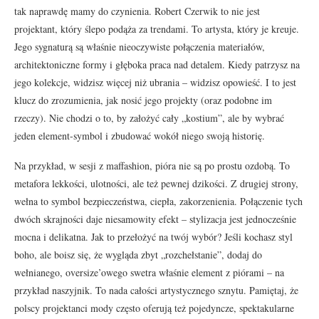
tak naprawdę mamy do czynienia. Robert Czerwik to nie jest
projektant, który ślepo podąża za trendami. To artysta, który je kreuje.
Jego sygnaturą są właśnie nieoczywiste połączenia materiałów,
architektoniczne formy i głęboka praca nad detalem. Kiedy patrzysz na
jego kolekcje, widzisz więcej niż ubrania – widzisz opowieść. I to jest
klucz do zrozumienia, jak nosić jego projekty (oraz podobne im
rzeczy). Nie chodzi o to, by założyć cały „kostium”, ale by wybrać
jeden element-symbol i zbudować wokół niego swoją historię.
Na przykład, w sesji z maffashion, pióra nie są po prostu ozdobą. To
metafora lekkości, ulotności, ale też pewnej dzikości. Z drugiej strony,
wełna to symbol bezpieczeństwa, ciepła, zakorzenienia. Połączenie tych
dwóch skrajności daje niesamowity efekt – stylizacja jest jednocześnie
mocna i delikatna. Jak to przełożyć na twój wybór? Jeśli kochasz styl
boho, ale boisz się, że wygląda zbyt „rozchełstanie”, dodaj do
wełnianego, oversize’owego swetra właśnie element z piórami – na
przykład naszyjnik. To nada całości artystycznego sznytu. Pamiętaj, że
polscy projektanci mody często oferują też pojedyncze, spektakularne