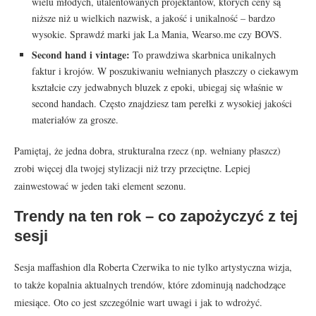
wielu młodych, utalentowanych projektantów, których ceny są
niższe niż u wielkich nazwisk, a jakość i unikalność – bardzo
wysokie. Sprawdź marki jak La Mania, Wearso.me czy BOVS.
Second hand i vintage:
To prawdziwa skarbnica unikalnych
faktur i krojów. W poszukiwaniu wełnianych płaszczy o ciekawym
kształcie czy jedwabnych bluzek z epoki, ubiegaj się właśnie w
second handach. Często znajdziesz tam perełki z wysokiej jakości
materiałów za grosze.
Pamiętaj, że jedna dobra, strukturalna rzecz (np. wełniany płaszcz)
zrobi więcej dla twojej stylizacji niż trzy przeciętne. Lepiej
zainwestować w jeden taki element sezonu.
Trendy na ten rok – co zapożyczyć z tej
sesji
Sesja maffashion dla Roberta Czerwika to nie tylko artystyczna wizja,
to także kopalnia aktualnych trendów, które zdominują nadchodzące
miesiące. Oto co jest szczególnie wart uwagi i jak to wdrożyć.