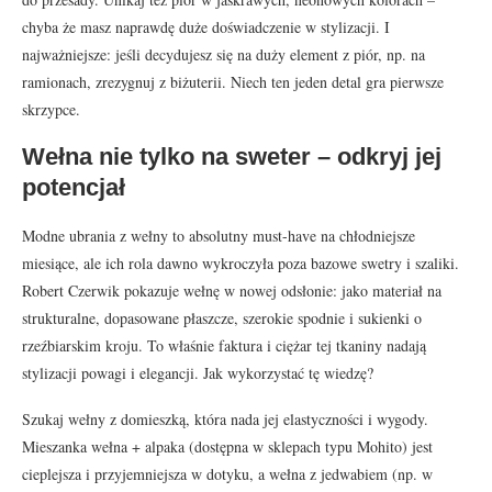
chyba że masz naprawdę duże doświadczenie w stylizacji. I
najważniejsze: jeśli decydujesz się na duży element z piór, np. na
ramionach, zrezygnuj z biżuterii. Niech ten jeden detal gra pierwsze
skrzypce.
Wełna nie tylko na sweter – odkryj jej
potencjał
Modne ubrania z wełny to absolutny must-have na chłodniejsze
miesiące, ale ich rola dawno wykroczyła poza bazowe swetry i szaliki.
Robert Czerwik pokazuje wełnę w nowej odsłonie: jako materiał na
strukturalne, dopasowane płaszcze, szerokie spodnie i sukienki o
rzeźbiarskim kroju. To właśnie faktura i ciężar tej tkaniny nadają
stylizacji powagi i elegancji. Jak wykorzystać tę wiedzę?
Szukaj wełny z domieszką, która nada jej elastyczności i wygody.
Mieszanka wełna + alpaka (dostępna w sklepach typu Mohito) jest
cieplejsza i przyjemniejsza w dotyku, a wełna z jedwabiem (np. w