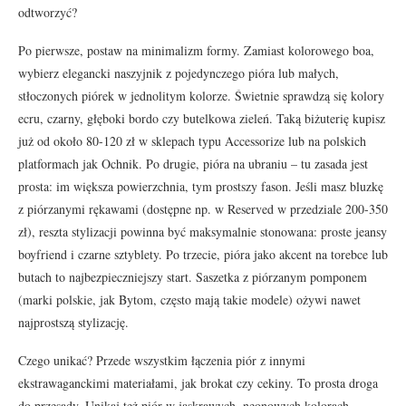
odtworzyć?
Po pierwsze, postaw na minimalizm formy. Zamiast kolorowego boa,
wybierz elegancki naszyjnik z pojedynczego pióra lub małych,
stłoczonych piórek w jednolitym kolorze. Świetnie sprawdzą się kolory
ecru, czarny, głęboki bordo czy butelkowa zieleń. Taką biżuterię kupisz
już od około 80-120 zł w sklepach typu Accessorize lub na polskich
platformach jak Ochnik. Po drugie, pióra na ubraniu – tu zasada jest
prosta: im większa powierzchnia, tym prostszy fason. Jeśli masz bluzkę
z piórzanymi rękawami (dostępne np. w Reserved w przedziale 200-350
zł), reszta stylizacji powinna być maksymalnie stonowana: proste jeansy
boyfriend i czarne sztyblety. Po trzecie, pióra jako akcent na torebce lub
butach to najbezpieczniejszy start. Saszetka z piórzanym pomponem
(marki polskie, jak Bytom, często mają takie modele) ożywi nawet
najprostszą stylizację.
Czego unikać? Przede wszystkim łączenia piór z innymi
ekstrawaganckimi materiałami, jak brokat czy cekiny. To prosta droga
do przesady. Unikaj też piór w jaskrawych, neonowych kolorach –