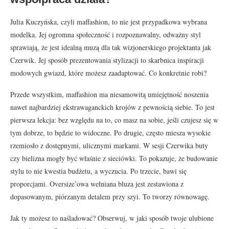
Julia Kuczyńska, czyli maffashion, to nie jest przypadkowa wybrana
modelka. Jej ogromna społeczność i rozpoznawalny, odważny styl
sprawiają, że jest idealną muzą dla tak wizjonerskiego projektanta jak
Czerwik. Jej sposób prezentowania stylizacji to skarbnica inspiracji
modowych gwiazd, które możesz zaadaptować. Co konkretnie robi?
Przede wszystkim, maffashion ma niesamowitą umiejętność noszenia
nawet najbardziej ekstrawaganckich krojów z pewnością siebie. To jest
pierwsza lekcja: bez względu na to, co masz na sobie, jeśli czujesz się w
tym dobrze, to będzie to widoczne. Po drugie, często miesza wysokie
rzemiosło z dostępnymi, ulicznymi markami. W sesji Czerwika buty
czy bielizna mogły być właśnie z sieciówki. To pokazuje, że budowanie
stylu to nie kwestia budżetu, a wyczucia. Po trzecie, bawi się
proporcjami. Oversize’owa wełniana bluza jest zestawiona z
dopasowanym, piórzanym detalem przy szyi. To tworzy równowagę.
Jak ty możesz to naśladować? Obserwuj, w jaki sposób twoje ulubione