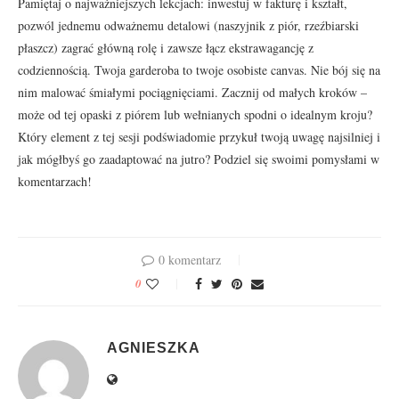
Pamiętaj o najważniejszych lekcjach: inwestuj w fakturę i kształt,
pozwól jednemu odważnemu detalowi (naszyjnik z piór, rzeźbiarski
płaszcz) zagrać główną rolę i zawsze łącz ekstrawagancję z
codziennością. Twoja garderoba to twoje osobiste canvas. Nie bój się na
nim malować śmiałymi pociągnięciami. Zacznij od małych kroków –
może od tej opaski z piórem lub wełnianych spodni o idealnym kroju?
Który element z tej sesji podświadomie przykuł twoją uwagę najsilniej i
jak mógłbyś go zaadaptować na jutro? Podziel się swoimi pomysłami w
komentarzach!
0 komentarz
0
AGNIESZKA