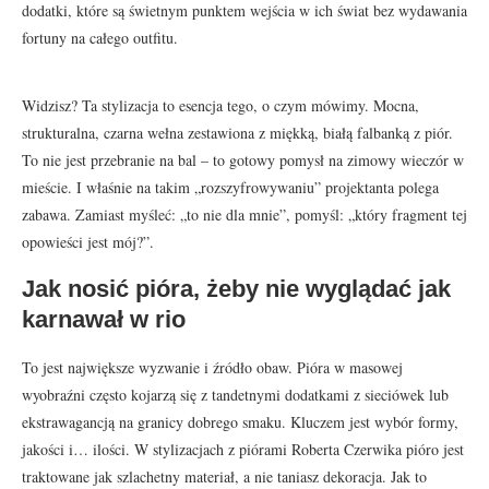
dodatki, które są świetnym punktem wejścia w ich świat bez wydawania
fortuny na całego outfitu.
Widzisz? Ta stylizacja to esencja tego, o czym mówimy. Mocna,
strukturalna, czarna wełna zestawiona z miękką, białą falbanką z piór.
To nie jest przebranie na bal – to gotowy pomysł na zimowy wieczór w
mieście. I właśnie na takim „rozszyfrowywaniu” projektanta polega
zabawa. Zamiast myśleć: „to nie dla mnie”, pomyśl: „który fragment tej
opowieści jest mój?”.
Jak nosić pióra, żeby nie wyglądać jak
karnawał w rio
To jest największe wyzwanie i źródło obaw. Pióra w masowej
wyobraźni często kojarzą się z tandetnymi dodatkami z sieciówek lub
ekstrawagancją na granicy dobrego smaku. Kluczem jest wybór formy,
jakości i… ilości. W stylizacjach z piórami Roberta Czerwika pióro jest
traktowane jak szlachetny materiał, a nie taniasz dekoracja. Jak to