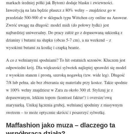
markach średniej półki jak Bytom) dodaje blasku i zwiewności.
Inwestycją na lata będzie płaszcz z 80% wełny – znajdziesz go w
przedziale 500-900 zł w sklepach typu Wittchen czy online na Answear.
Zwróć uwagę na długość: model midi (do połowy łydki) jest
najbardziej uniwersalny. Do pracy załóż go z dopasowaną sukienką z
dzianiny i butami na słupku (obcas 5-7 cm), a na weekend – z
wysokimi butami za kostkę i czapką beanie.
A co z wełnianymi spodniami? To hit ostatnich sezonów. Kluczem jest
odpowiedni krój. Dla większości sylwetek najlepiej sprawdzi się model
z wysokim stanem i prostą, szeroką nogawką (tzw. wide leg). Długość
7/8 lub pełna, ale bez zbierania się materiału przy kostce. Takie spodnie
w 100% wełny znajdziesz w Zara za około 300 zł. Stylizuj je z
dopasowanym, lekkim topem (kontrast faktur!) i oversize’ową
marynarką. Unikaj łączenia grubej, wełnianej spodniny z masywnym
swetrem – to może optycznie skrócić i poszerzyć sylwetkę.
Maffashion jako muza – dlaczego ta
współpraca działa?