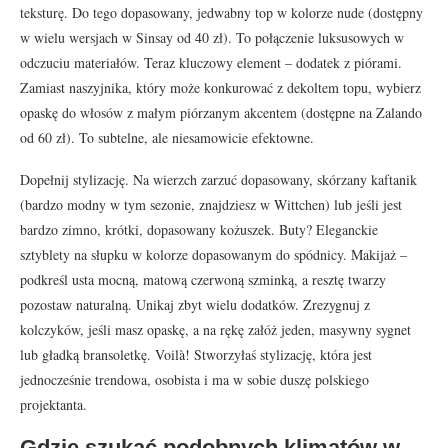
teksturę. Do tego dopasowany, jedwabny top w kolorze nude (dostępny
w wielu wersjach w Sinsay od 40 zł). To połączenie luksusowych w
odczuciu materiałów. Teraz kluczowy element – dodatek z piórami.
Zamiast naszyjnika, który może konkurować z dekoltem topu, wybierz
opaskę do włosów z małym piórzanym akcentem (dostępne na Zalando
od 60 zł). To subtelne, ale niesamowicie efektowne.
Dopełnij stylizację. Na wierzch zarzuć dopasowany, skórzany kaftanik
(bardzo modny w tym sezonie, znajdziesz w Wittchen) lub jeśli jest
bardzo zimno, krótki, dopasowany kożuszek. Buty? Eleganckie
sztyblety na słupku w kolorze dopasowanym do spódnicy. Makijaż –
podkreśl usta mocną, matową czerwoną szminką, a resztę twarzy
pozostaw naturalną. Unikaj zbyt wielu dodatków. Zrezygnuj z
kolczyków, jeśli masz opaskę, a na rękę załóż jeden, masywny sygnet
lub gładką bransoletkę. Voilà! Stworzyłaś stylizację, która jest
jednocześnie trendowa, osobista i ma w sobie duszę polskiego
projektanta.
Gdzie szukać podobnych klimatów w