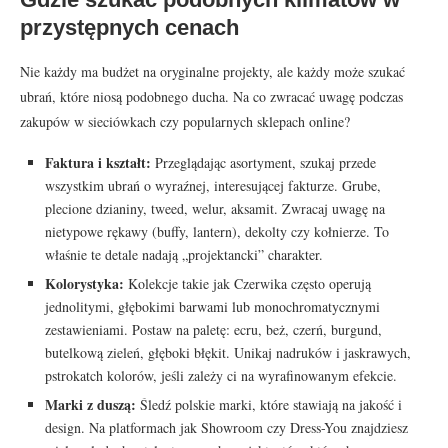
przystępnych cenach
Nie każdy ma budżet na oryginalne projekty, ale każdy może szukać
ubrań, które niosą podobnego ducha. Na co zwracać uwagę podczas
zakupów w sieciówkach czy popularnych sklepach online?
Faktura i kształt:
Przeglądając asortyment, szukaj przede
wszystkim ubrań o wyraźnej, interesującej fakturze. Grube,
plecione dzianiny, tweed, welur, aksamit. Zwracaj uwagę na
nietypowe rękawy (buffy, lantern), dekolty czy kołnierze. To
właśnie te detale nadają „projektancki” charakter.
Kolorystyka:
Kolekcje takie jak Czerwika często operują
jednolitymi, głębokimi barwami lub monochromatycznymi
zestawieniami. Postaw na paletę: ecru, beż, czerń, burgund,
butelkową zieleń, głęboki błękit. Unikaj nadruków i jaskrawych,
pstrokatch kolorów, jeśli zależy ci na wyrafinowanym efekcie.
Marki z duszą:
Śledź polskie marki, które stawiają na jakość i
design. Na platformach jak Showroom czy Dress-You znajdziesz