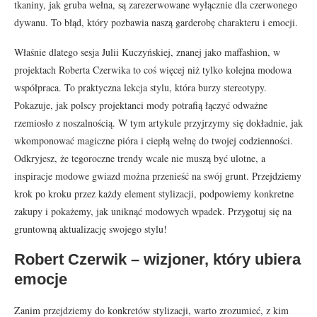
tkaniny, jak gruba wełna, są zarezerwowane wyłącznie dla czerwonego
dywanu. To błąd, który pozbawia naszą garderobę charakteru i emocji.
Właśnie dlatego sesja Julii Kuczyńskiej, znanej jako maffashion, w
projektach Roberta Czerwika to coś więcej niż tylko kolejna modowa
współpraca. To praktyczna lekcja stylu, która burzy stereotypy.
Pokazuje, jak polscy projektanci mody potrafią łączyć odważne
rzemiosło z noszalnością. W tym artykule przyjrzymy się dokładnie, jak
wkomponować magiczne pióra i ciepłą wełnę do twojej codzienności.
Odkryjesz, że tegoroczne trendy wcale nie muszą być ulotne, a
inspiracje modowe gwiazd można przenieść na swój grunt. Przejdziemy
krok po kroku przez każdy element stylizacji, podpowiemy konkretne
zakupy i pokażemy, jak uniknąć modowych wpadek. Przygotuj się na
gruntowną aktualizację swojego stylu!
Robert Czerwik – wizjoner, który ubiera
emocje
Zanim przejdziemy do konkretów stylizacji, warto zrozumieć, z kim