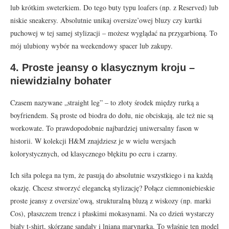
lub krótkim sweterkiem. Do tego buty typu loafers (np. z Reserved) lub
niskie sneakersy. Absolutnie unikaj oversize’owej bluzy czy kurtki
puchowej w tej samej stylizacji – możesz wyglądać na przygarbioną. To
mój ulubiony wybór na weekendowy spacer lub zakupy.
4. Proste jeansy o klasycznym kroju –
niewidzialny bohater
Czasem nazywane „straight leg” – to złoty środek między rurką a
boyfriendem. Są proste od biodra do dołu, nie obciskają, ale też nie są
workowate. To prawdopodobnie najbardziej uniwersalny fason w
historii. W kolekcji H&M znajdziesz je w wielu wersjach
kolorystycznych, od klasycznego błękitu po ecru i czarny.
Ich siła polega na tym, że pasują do absolutnie wszystkiego i na każdą
okazję. Chcesz stworzyć elegancką stylizację? Połącz ciemnoniebieskie
proste jeansy z oversize’ową, strukturalną bluzą z wiskozy (np. marki
Cos), płaszczem trencz i płaskimi mokasynami. Na co dzień wystarczy
biały t-shirt, skórzane sandały i lniana marynarka. To właśnie ten model