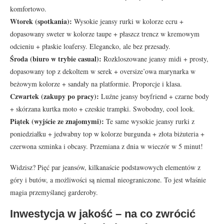
komfortowo.
Wtorek (spotkania):
Wysokie jeansy rurki w kolorze ecru +
dopasowany sweter w kolorze taupe + płaszcz trencz w kremowym
odcieniu + płaskie loafersy. Elegancko, ale bez przesady.
Środa (biuro w trybie casual):
Rozkloszowane jeansy midi + prosty,
dopasowany top z dekoltem w serek + oversize’owa marynarka w
beżowym kolorze + sandały na platformie. Proporcje i klasa.
Czwartek (zakupy po pracy):
Luźne jeansy boyfriend + czarne body
+ skórzana kurtka moto + czeskie trampki. Swobodny, cool look.
Piątek (wyjście ze znajomymi):
Te same wysokie jeansy rurki z
poniedziałku + jedwabny top w kolorze burgunda + złota biżuteria +
czerwona szminka i obcasy. Przemiana z dnia w wieczór w 5 minut!
Widzisz? Pięć par jeansów, kilkanaście podstawowych elementów z
góry i butów, a możliwości są niemal nieograniczone. To jest właśnie
magia przemyślanej garderoby.
Inwestycja w jakość – na co zwrócić