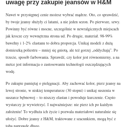
uwagę przy zakupie jeansów w H&M
Nawet w przystępnej cenie możesz wybrać mądrze. Oto, co sprawdzić,
by twoje jeansy służyły ci latami, a nie jeden sezon. Po pierwsze, szwy.
Powinny być równe i mocne, szczególnie w newralgicznych miejscach
jak krocze czy wewnętrzna strona ud. Po drugie, materiał. 98-99%
bawełny i 1-2% elastanu to dobra proporcja. Unikaj modeli z dużą
domieszką poliestru – mniej się gniotą, ale też gorzej „oddychają”. Po
trzecie, sposób farbowania. Sprawdź, czy kolor jest równomierny, a na
metce jest informacja o zastosowaniu technologii oszczędzających
wodę.
Po zakupie pamiętaj o pielęgnacji. Aby zachować kolor, pierz jeansy na
lewej stronie, w niskiej temperaturze (30 stopni) i unikaj suszenia w
suszarce bębnowej – to niszczy elastan i powoduje kurczenie. Często
wystarczy je wywietrzyć. I najważniejsze: nie pierz ich po każdym
założeniu! To wydłuża ich życie i pozwala materiałowi naturalnie się
ułożyć. Dobre jeansy z H&M, traktowane z szacunkiem, mogą być z
tobą naprawdę długo.