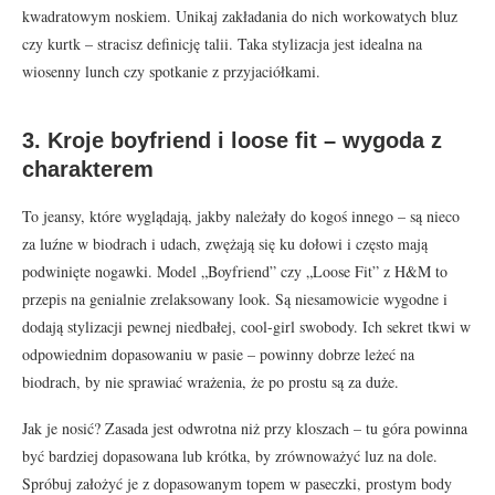
kwadratowym noskiem. Unikaj zakładania do nich workowatych bluz
czy kurtk – stracisz definicję talii. Taka stylizacja jest idealna na
wiosenny lunch czy spotkanie z przyjaciółkami.
3. Kroje boyfriend i loose fit – wygoda z
charakterem
To jeansy, które wyglądają, jakby należały do kogoś innego – są nieco
za luźne w biodrach i udach, zwężają się ku dołowi i często mają
podwinięte nogawki. Model „Boyfriend” czy „Loose Fit” z H&M to
przepis na genialnie zrelaksowany look. Są niesamowicie wygodne i
dodają stylizacji pewnej niedbałej, cool-girl swobody. Ich sekret tkwi w
odpowiednim dopasowaniu w pasie – powinny dobrze leżeć na
biodrach, by nie sprawiać wrażenia, że po prostu są za duże.
Jak je nosić? Zasada jest odwrotna niż przy kloszach – tu góra powinna
być bardziej dopasowana lub krótka, by zrównoważyć luz na dole.
Spróbuj założyć je z dopasowanym topem w paseczki, prostym body