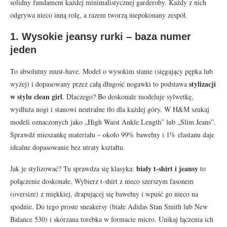
solidny fundament każdej minimalistycznej garderoby. Każdy z nich
odgrywa nieco inną rolę, a razem tworzą niepokonany zespół.
1. Wysokie jeansy rurki – baza numer
jeden
To absolutny must-have. Model o wysokim stanie (sięgający pępka lub
stylizacji
wyżej) i dopasowany przez całą długość nogawki to podstawa
w stylu clean girl
. Dlaczego? Bo doskonale modeluje sylwetkę,
wydłuża nogi i stanowi neutralne tło dla każdej góry. W H&M szukaj
modeli oznaczonych jako „High Waist Ankle Length” lub „Slim Jeans”.
Sprawdź mieszankę materiału – około 99% bawełny i 1% elastanu daje
idealne dopasowanie bez utraty kształtu.
biały t-shirt i jeansy
Jak je stylizować? Tu sprawdza się klasyka:
to
połączenie doskonałe. Wybierz t-shirt z nieco szerszym fasonem
(oversize) z miękkiej, drapującej się bawełny i wpuść go nieco na
spodnie. Do tego proste sneakersy (białe Adidas Stan Smith lub New
Balance 530) i skórzana torebka w formacie micro. Unikaj łączenia ich