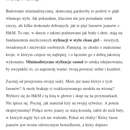
Budowanie minimalistycznej, skutecznej garderoby to podróż w głąb
własnego stylu. Jak pokazałam, kluczem nie jest posiadanie setek
rzeczy, ale kilku doskonale dobranych, jak te pięć fasonów jeansów z
H&M. To one, w duecie z takimi podstawami jak biały t-shirt, stają się
stylizacji w stylu clean girl
fundamentem niezliczonych
– świeżych,
świadomych i niezwykle osobistych. Pamiętaj, że chodzi o znalezienie
kroju, w którym czujesz się najlepiej, i o łączenie go z dobrą jakością
Minimalistyczne stylizacje casual
wykonania.
to sztuka odejmowania,
by uwypuklić to, co naprawdę ważne: twoją pewność siebie i komfort.
Zacznij od przejrzenia swojej szafy. Może już masz któryś z tych
fasonów? A może brakuje ci rozkloszowanego modelu na wiosnę?
Wybierz się do H&M z tą listą w głowie i skup się na przymiarkach.
Nie śpiesz się. Poczuj, jak materiał leży na twojej sylwetce. A potem
eksperymentuj! Połącz nowe jeansy ze starą koszulą, załóż do nich buty,
w których nigdy byś ich nie widziała. Pokaż mi efekty! Który fason
jeansów jest twoim odwiecznym bestsellerem, a który dopiero