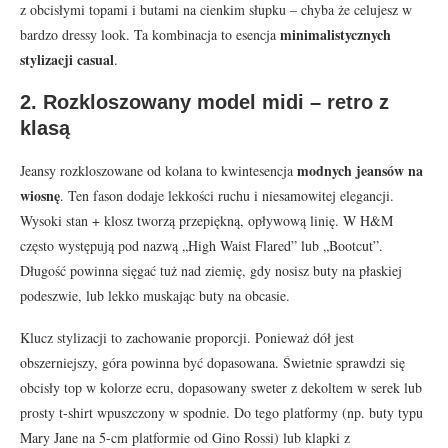
z obcisłymi topami i butami na cienkim słupku – chyba że celujesz w
minimalistycznych
bardzo dressy look. Ta kombinacja to esencja
stylizacji casual
.
2. Rozkloszowany model midi – retro z
klasą
modnych jeansów na
Jeansy rozkloszowane od kolana to kwintesencja
wiosnę
. Ten fason dodaje lekkości ruchu i niesamowitej elegancji.
Wysoki stan + klosz tworzą przepiękną, opływową linię. W H&M
często występują pod nazwą „High Waist Flared” lub „Bootcut”.
Długość powinna sięgać tuż nad ziemię, gdy nosisz buty na płaskiej
podeszwie, lub lekko muskając buty na obcasie.
Klucz stylizacji to zachowanie proporcji. Ponieważ dół jest
obszerniejszy, góra powinna być dopasowana. Świetnie sprawdzi się
obcisły top w kolorze ecru, dopasowany sweter z dekoltem w serek lub
prosty t-shirt wpuszczony w spodnie. Do tego platformy (np. buty typu
Mary Jane na 5-cm platformie od Gino Rossi) lub klapki z