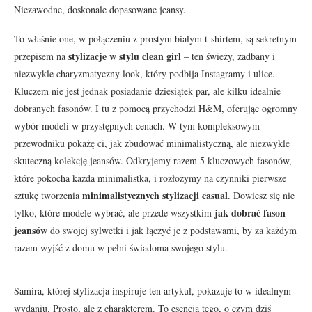
Niezawodne, doskonale dopasowane jeansy.
To właśnie one, w połączeniu z prostym białym t-shirtem, są sekretnym
stylizacje w stylu clean girl
przepisem na
– ten świeży, zadbany i
niezwykle charyzmatyczny look, który podbija Instagramy i ulice.
Kluczem nie jest jednak posiadanie dziesiątek par, ale kilku idealnie
dobranych fasonów. I tu z pomocą przychodzi H&M, oferując ogromny
wybór modeli w przystępnych cenach. W tym kompleksowym
przewodniku pokażę ci, jak zbudować minimalistyczną, ale niezwykle
skuteczną kolekcję jeansów. Odkryjemy razem 5 kluczowych fasonów,
które pokocha każda minimalistka, i rozłożymy na czynniki pierwsze
minimalistycznych stylizacji casual
sztukę tworzenia
. Dowiesz się nie
jak dobrać fason
tylko, które modele wybrać, ale przede wszystkim
jeansów
do swojej sylwetki i jak łączyć je z podstawami, by za każdym
razem wyjść z domu w pełni świadoma swojego stylu.
Samira, której stylizacja inspiruje ten artykuł, pokazuje to w idealnym
wydaniu. Prosto, ale z charakterem. To esencja tego, o czym dziś