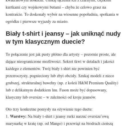
kurtkami czy wojskowymi butami – chyba że celowo grasz na
kontraście. To doskonały wybór na wiosenne popołudnia, spotkania w
ogródku i pierwsze wyjazdy za miasto.
Biały t-shirt i jeansy – jak uniknąć nudy
w tym klasycznym duecie?
To połączenie jest jak pusty płótno dla artysty – pozornie proste, ale
dające nieograniczone możliwości. Sekret tkwi w detalach i jakości
każdego z elementów. Twój biały t-shirt nie powinien być
przezroczysty, pognieciony lub zbyt obcisły. Szukaj modeli z nieco
grubszej, strukturalnej bawełny (np. z koleii H&M Premium Quality)
lub z delikatnym dodatkiem lnu. Fason może być dopasowany,
klasyczny lub oversize – w zależności od kroju jeansów.
Oto trzy konkretne pomysły na ożywienie tego duetu:
Warstwy:
1.
Na biały t-shirt i jeansy rurki narzuć oversize’ową
marynarkę w kratę (np. od Mango) i przewiąż na biodrach cieńszą