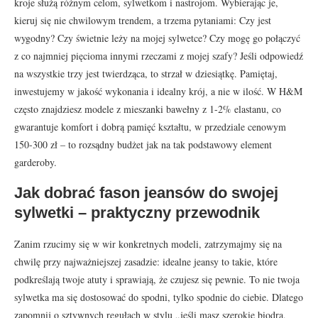
kroje służą różnym celom, sylwetkom i nastrojom. Wybierając je,
kieruj się nie chwilowym trendem, a trzema pytaniami: Czy jest
wygodny? Czy świetnie leży na mojej sylwetce? Czy mogę go połączyć
z co najmniej pięcioma innymi rzeczami z mojej szafy? Jeśli odpowiedź
na wszystkie trzy jest twierdząca, to strzał w dziesiątkę. Pamiętaj,
inwestujemy w jakość wykonania i idealny krój, a nie w ilość. W H&M
często znajdziesz modele z mieszanki bawełny z 1-2% elastanu, co
gwarantuje komfort i dobrą pamięć kształtu, w przedziale cenowym
150-300 zł – to rozsądny budżet jak na tak podstawowy element
garderoby.
Jak dobrać fason jeansów do swojej
sylwetki – praktyczny przewodnik
Zanim rzucimy się w wir konkretnych modeli, zatrzymajmy się na
chwilę przy najważniejszej zasadzie: idealne jeansy to takie, które
podkreślają twoje atuty i sprawiają, że czujesz się pewnie. To nie twoja
sylwetka ma się dostosować do spodni, tylko spodnie do ciebie. Dlatego
zapomnij o sztywnych regułach w stylu „jeśli masz szerokie biodra,