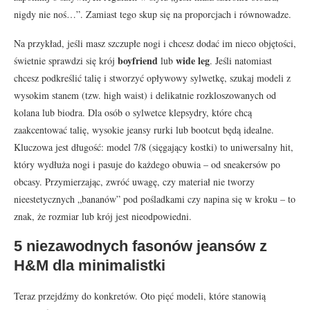
nigdy nie noś…”. Zamiast tego skup się na proporcjach i równowadze.
Na przykład, jeśli masz szczupłe nogi i chcesz dodać im nieco objętości,
boyfriend
wide leg
świetnie sprawdzi się krój
lub
. Jeśli natomiast
chcesz podkreślić talię i stworzyć opływowy sylwetkę, szukaj modeli z
wysokim stanem (tzw. high waist) i delikatnie rozkloszowanych od
kolana lub biodra. Dla osób o sylwetce klepsydry, które chcą
zaakcentować talię, wysokie jeansy rurki lub bootcut będą idealne.
Kluczowa jest długość: model 7/8 (sięgający kostki) to uniwersalny hit,
który wydłuża nogi i pasuje do każdego obuwia – od sneakersów po
obcasy. Przymierzając, zwróć uwagę, czy materiał nie tworzy
nieestetycznych „bananów” pod pośladkami czy napina się w kroku – to
znak, że rozmiar lub krój jest nieodpowiedni.
5 niezawodnych fasonów jeansów z
H&M dla minimalistki
Teraz przejdźmy do konkretów. Oto pięć modeli, które stanowią