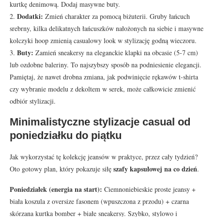
kurtkę denimową. Dodaj masywne buty.
Dodatki:
2.
Zmień charakter za pomocą biżuterii. Gruby łańcuch
srebrny, kilka delikatnych łańcuszków nałożonych na siebie i masywne
kolczyki hoop zmienią casualowy look w stylizację godną wieczoru.
Buty:
3.
Zamień sneakersy na eleganckie klapki na obcasie (5-7 cm)
lub ozdobne baleriny. To najszybszy sposób na podniesienie elegancji.
Pamiętaj, że nawet drobna zmiana, jak podwinięcie rękawów t-shirta
czy wybranie modelu z dekoltem w serek, może całkowicie zmienić
odbiór stylizacji.
Minimalistyczne stylizacje casual od
poniedziałku do piątku
Jak wykorzystać tę kolekcję jeansów w praktyce, przez cały tydzień?
szafy kapsułowej na co dzień
Oto gotowy plan, który pokazuje siłę
.
Poniedziałek (energia na start):
Ciemnoniebieskie proste jeansy +
biała koszula z oversize fasonem (wpuszczona z przodu) + czarna
skórzana kurtka bomber + białe sneakersy. Szybko, stylowo i