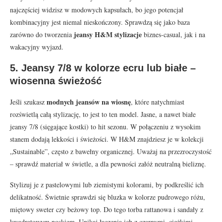
najczęściej widzisz w modowych kapsułach, bo jego potencjał
kombinacyjny jest niemal nieskończony. Sprawdzą się jako baza
jeansy H&M stylizacje
zarówno do tworzenia
biznes-casual, jak i na
wakacyjny wyjazd.
5. Jeansy 7/8 w kolorze ecru lub białe –
wiosenna świeżość
modnych jeansów na wiosnę
Jeśli szukasz
, które natychmiast
rozświetlą całą stylizację, to jest to ten model. Jasne, a nawet białe
jeansy 7/8 (sięgające kostki) to hit sezonu. W połączeniu z wysokim
stanem dodają lekkości i świeżości. W H&M znajdziesz je w kolekcji
„Sustainable”, często z bawełny organicznej. Uważaj na przezroczystość
– sprawdź materiał w świetle, a dla pewności załóż neutralną bieliznę.
Stylizuj je z pastelowymi lub ziemistymi kolorami, by podkreślić ich
delikatność. Świetnie sprawdzi się bluzka w kolorze pudrowego różu,
miętowy sweter czy beżowy top. Do tego torba rattanowa i sandały z
kwadratowym noskiem. Unikaj łączenia ich z czarnymi, ciężkimi