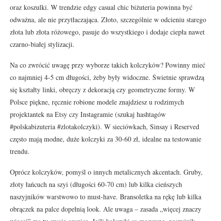
oraz koszulki. W trendzie edgy casual chic biżuteria powinna być
odważna, ale nie przytłaczająca. Złoto, szczególnie w odcieniu starego
złota lub złota różowego, pasuje do wszystkiego i dodaje ciepła nawet
czarno-białej stylizacji.
Na co zwrócić uwagę przy wyborze takich kolczyków? Powinny mieć
co najmniej 4-5 cm długości, żeby były widoczne. Świetnie sprawdzą
się kształty linki, obręczy z dekoracją czy geometryczne formy. W
Polsce piękne, ręcznie robione modele znajdziesz u rodzimych
projektantek na Etsy czy Instagramie (szukaj hashtagów
#polskabizuteria #zlotakolczyki). W sieciówkach, Sinsay i Reserved
często mają modne, duże kolczyki za 30-60 zł, idealne na testowanie
trendu.
Oprócz kolczyków, pomyśl o innych metalicznych akcentach. Gruby,
złoty łańcuch na szyi (długości 60-70 cm) lub kilka cieńszych
naszyjników warstwowo to must-have. Bransoletka na rękę lub kilka
obrączek na palce dopełnią look. Ale uwaga – zasada „więcej znaczy