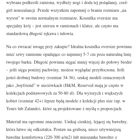
wybrana podkreśli ramiona, wydłuży nogi i doda tej pożądanej, cool-
girl nonszalancji. Przede wszystkim zapomnij o braniu rozmiaru „na
wyrost” w swoim normalnym rozmiarze. Koszulka oversize ma
specjalny krój – jest szersza w ramionach i klatce, ale często ma
standardową długość rękawa i tułowia.
Na co zwracać uwagę przy zakupie? Idealna koszulka oversize powinna
mieć szwy ramienne opadające co najmniej 5-7 cm poza naturalną linię
twojego barku. Długość powinna sięgać mniej więcej do połowy bioder
– jeśli sięga poniżej pachwiny, możesz wyglądać przytłoczona. Jeśli
jesteś drobnej budowy (rozmiar 34-36), szukaj modeli oznaczonych
jako „boyfriend” w sieciówkach (H&M, Reserved mają je często w
kolekcjach podstawowych za 50-80 zł). Dla wyższych i większych
kobiet (rozmiar 42+) lepsze będą modele z kolekcji plus size (np. w
Yours lub Zalando), które są projektowane z myślą o proporcjach.
Materiał ma ogromne znaczenie. Unikaj cienkiej, lejącej się bawełny,
która łatwo się odkształca. Postaw na grubszą, nieco sztywniejszą
bawełnę komfortową (220-300 g/m2) lub mieszankę bawełny z