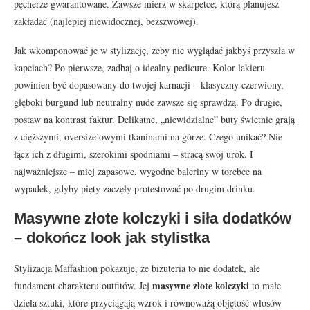
pęcherze gwarantowane. Zawsze mierz w skarpetce, którą planujesz
zakładać (najlepiej niewidocznej, bezszwowej).
Jak wkomponować je w stylizację, żeby nie wyglądać jakbyś przyszła w
kapciach? Po pierwsze, zadbaj o idealny pedicure. Kolor lakieru
powinien być dopasowany do twojej karnacji – klasyczny czerwiony,
głęboki burgund lub neutralny nude zawsze się sprawdzą. Po drugie,
postaw na kontrast faktur. Delikatne, „niewidzialne” buty świetnie grają
z cięższymi, oversize’owymi tkaninami na górze. Czego unikać? Nie
łącz ich z długimi, szerokimi spodniami – stracą swój urok. I
najważniejsze – miej zapasowe, wygodne baleriny w torebce na
wypadek, gdyby pięty zaczęły protestować po drugim drinku.
Masywne złote kolczyki i siła dodatków
– dokończ look jak stylistka
Stylizacja Maffashion pokazuje, że biżuteria to nie dodatek, ale
masywne złote kolczyki
fundament charakteru outfitów. Jej
to małe
dzieła sztuki, które przyciągają wzrok i równoważą objętość włosów