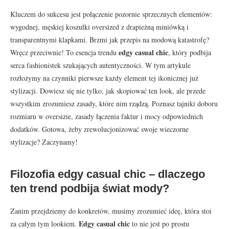
Kluczem do sukcesu jest połączenie pozornie sprzecznych elementów:
wygodnej, męskiej koszulki oversized z drapieżną miniówką i
transparentnymi klapkami. Brzmi jak przepis na modową katastrofę?
edgy casual chic
Wręcz przeciwnie! To esencja trendu
, który podbija
serca fashionistek szukających autentyczności. W tym artykule
rozłożymy na czynniki pierwsze każdy element tej ikonicznej już
stylizacji. Dowiesz się nie tylko, jak skopiować ten look, ale przede
wszystkim zrozumiesz zasady, które nim rządzą. Poznasz tajniki doboru
rozmiaru w oversizie, zasady łączenia faktur i mocy odpowiednich
dodatków. Gotowa, żeby zrewolucjonizować swoje wieczorne
stylizacje? Zaczynamy!
Filozofia edgy casual chic – dlaczego
ten trend podbija świat mody?
Zanim przejdziemy do konkretów, musimy zrozumieć ideę, która stoi
Edgy casual chic
za całym tym lookiem.
to nie jest po prostu