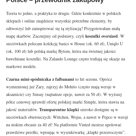
Teoria to jedno, a praktyka to drugie. Gdzie konkretnie w polskich
sklepach i online znajdziesz wszystkie potrzebne elementy, by
odtworzyć lub zainspirować się tą stylizacją? Przygotowałam małą
koszulki oversized
mapę skarbów. Zacznijmy od podstawy, czyli
. W
sieciówkach polecam kolekcję basics w House (ok. 60 zł), Uniqlo U
(ok. 100 zł) lub polską markę Bytom, która ma świetnej jakości
bawełniane koszulki. Na Zalando Lounge często trafiają się okazje na
markowe modele.
Czarna mini-spódniczka z falbanami
to hit sezonu. Oprócz
wymienionej już Zary, zajrzyj do Mohito (często mają wersje w
aksamicie) czy Sinsay (najtańsze opcje, nawet za 50 zł). W wyższej
półce cenowej sprawdź ofertę polskiej marki Simple, która stawia na
Transparentne klapki
jakość materiałów.
szeroko dostępne są w
sieciówkach obuwniczych: Wittchen, Wojas, a nawet w Pepco w wersji
na niskim obcasie za 40 zł! Na platformie Vinted możesz upolować
prawdziwe perełki, wpisując w wyszukiwarkę „klapki przezroczyste”.