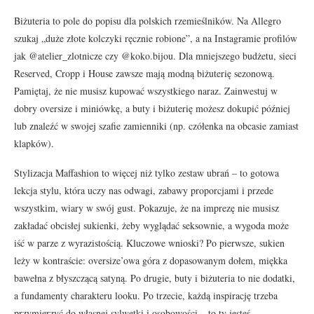
Biżuteria to pole do popisu dla polskich rzemieślników. Na Allegro
szukaj „duże złote kolczyki ręcznie robione”, a na Instagramie profilów
jak @atelier_zlotnicze czy @koko.bijou. Dla mniejszego budżetu, sieci
Reserved, Cropp i House zawsze mają modną biżuterię sezonową.
Pamiętaj, że nie musisz kupować wszystkiego naraz. Zainwestuj w
dobry oversize i miniówkę, a buty i biżuterię możesz dokupić później
lub znaleźć w swojej szafie zamienniki (np. czółenka na obcasie zamiast
klapków).
Stylizacja Maffashion to więcej niż tylko zestaw ubrań – to gotowa
lekcja stylu, która uczy nas odwagi, zabawy proporcjami i przede
wszystkim, wiary w swój gust. Pokazuje, że na imprezę nie musisz
zakładać obcisłej sukienki, żeby wyglądać seksownie, a wygoda może
iść w parze z wyrazistością. Kluczowe wnioski? Po pierwsze, sukien
leży w kontraście: oversize’owa góra z dopasowanym dołem, miękka
bawełna z błyszczącą satyną. Po drugie, buty i biżuteria to nie dodatki,
a fundamenty charakteru looku. Po trzecie, każdą inspirację trzeba
przymierzyć do własnej sylwetki i osobowości – to ty jesteś