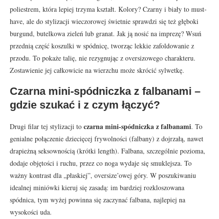
poliestrem, która lepiej trzyma kształt. Kolory? Czarny i biały to must-
have, ale do stylizacji wieczorowej świetnie sprawdzi się też głęboki
burgund, butelkowa zieleń lub granat. Jak ją nosić na imprezę? Wsuń
przednią część koszulki w spódnicę, tworząc lekkie zafoldowanie z
przodu. To pokaże talię, nie rezygnując z oversizowego charakteru.
Zostawienie jej całkowicie na wierzchu może skrócić sylwetkę.
Czarna mini-spódniczka z falbanami –
gdzie szukać i z czym łączyć?
czarna mini-spódniczka z falbanami
Drugi filar tej stylizacji to
. To
genialne połączenie dziecięcej frywolności (falbany) z dojrzałą, nawet
drapieżną seksownością (krótki length). Falbana, szczególnie pozioma,
dodaje objętości i ruchu, przez co noga wydaje się smuklejsza. To
ważny kontrast dla „płaskiej”, oversize’owej góry. W poszukiwaniu
idealnej miniówki kieruj się zasadą: im bardziej rozkloszowana
spódnica, tym wyżej powinna się zaczynać falbana, najlepiej na
wysokości uda.