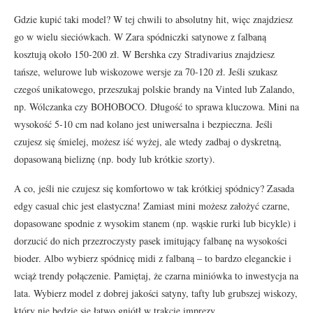
Gdzie kupić taki model? W tej chwili to absolutny hit, więc znajdziesz
go w wielu sieciówkach. W Zara spódniczki satynowe z falbaną
kosztują około 150-200 zł. W Bershka czy Stradivarius znajdziesz
tańsze, welurowe lub wiskozowe wersje za 70-120 zł. Jeśli szukasz
czegoś unikatowego, przeszukaj polskie brandy na Vinted lub Zalando,
np. Wólczanka czy BOHOBOCO. Długość to sprawa kluczowa. Mini na
wysokość 5-10 cm nad kolano jest uniwersalna i bezpieczna. Jeśli
czujesz się śmielej, możesz iść wyżej, ale wtedy zadbaj o dyskretną,
dopasowaną bieliznę (np. body lub krótkie szorty).
A co, jeśli nie czujesz się komfortowo w tak krótkiej spódnicy? Zasada
edgy casual chic jest elastyczna! Zamiast mini możesz założyć czarne,
dopasowane spodnie z wysokim stanem (np. wąskie rurki lub bicykle) i
dorzucić do nich przezroczysty pasek imitujący falbanę na wysokości
bioder. Albo wybierz spódnicę midi z falbaną – to bardzo eleganckie i
wciąż trendy połączenie. Pamiętaj, że czarna miniówka to inwestycja na
lata. Wybierz model z dobrej jakości satyny, tafty lub grubszej wiskozy,
który nie będzie się łatwo gniótł w trakcie imprezy.