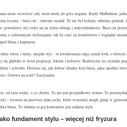
ana może wywrócić cały świat mody do góry nogami. Kiedy Maffashion, jedna 
ną fryzurę – buzz cut – internet oszalał. To nie był kolejny subtelny podział
: prawdziwy styl rodzi się na styku odwagi i indywidualności. Buzz cut przesta
zurę z codziennymi stylizacjami, tak by czuć się komfortowo i wyglądać niesam
pped bluza z kapturem.
rótkie włosy i luźny, miejski styl – to kwintesencja edgy casual look, o którym
 się głęboko w świat proporcji, tekstur i kolorów. Rozłożymy na czynniki pier
żetu i sylwetki. Dowiesz się, jak dobrać idealny krój bluzy, jakie spodnie stwo
ści. Gotowa na reset? Zaczynamy.
ęcie, od razu widać, o co chodzi. To nie jest przypadkowy zestaw. To przemyś
zyki – wysuwa na pierwszy plan cechy, które wcześniej mogły ginąć w gęstwinie 
kka bluza. To właśnie ta gra kontrastów jest sednem stylu.
ako fundament stylu – więcej niż fryzura