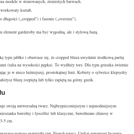
ę na modele w stonowanych, ziemistych barwach.
 workowaty kształt.
o długości („cropped”) i fasonie („oversize”).
 ten element garderoby ma być wygodną, ale i stylową bazą.
ę typu jabłko i obawiasz się, że cropped bluza uwydatni środkową partię
ami (talia na wysokości pępka). To wydłuży tors. Dla typu gruszka świetnie
jąc je w nieco luźniejszej, prostokątnej linii. Kobiety o sylwetce klepsydry
łożysz bluzę rozpiętą lub tylko zapiętą na górny guzik.
łu
azuje swoją uniwersalną twarz. Najbezpieczniejszym i najmodniejszym
ieszanka bawełny i lyocellu) lub klasyczne, bawełniane chinosy w
 3-5 cm.
rzezroczystego materiału (np. French terry). Unikaj natomiast łączenia