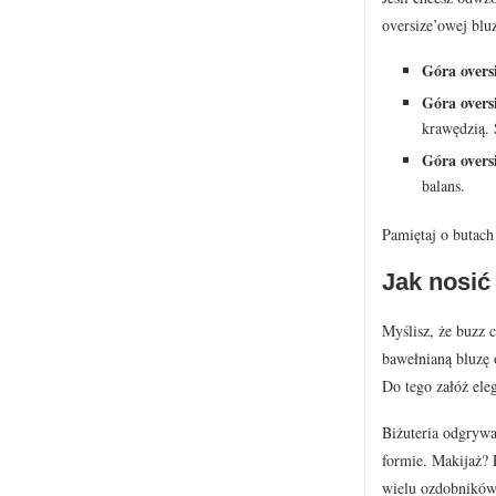
oversize’owej blu
Góra oversi
Góra oversi
krawędzią. 
Góra overs
balans.
Pamiętaj o butach
Jak nosić
Myślisz, że buzz 
bawełnianą bluzę 
Do tego załóż ele
Biżuteria odgrywa
formie. Makijaż? 
wielu ozdobników 