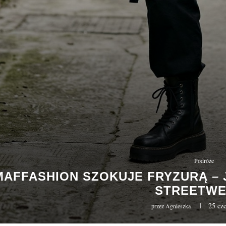
Podróże
MAFFASHION SZOKUJE FRYZURĄ – 
STREETW
25 cz
przez
Agnieszka