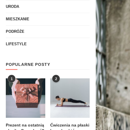
URODA
MIESZKANIE
PODRÓŻE
LIFESTYLE
POPULARNE POSTY
1
2
Prezent na ostatnią
Ćwiczenia na płaski