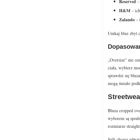
Reserved
– 
H&M
– ich
Zalando
– t
Unikaj bluz zbyt 
Dopasowani
„Oversize” nie oz
ciała, wybierz mo
sprawdzi się bluza
mogą śmiało podkr
Streetwea
Bluza cropped ove
wyborem są spodni
rozmiarze straight
Jeśli chcesz odwz