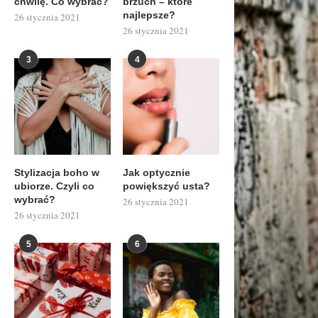
chwilę. Co wybrać?
brzuch – które
najlepsze?
26 stycznia 2021
26 stycznia 2021
3
4
Stylizacja boho w
Jak optycznie
ubiorze. Czyli co
powiększyć usta?
wybrać?
26 stycznia 2021
26 stycznia 2021
5
6