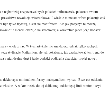
z najbardziej rozpoznawalnych polskich influencerek, pokazała światu
, a prawdziwa rewolucja wizerunkowa. I właśnie ta metamorfoza pokazuje coś
ł być tylko fryzurą, a stał się manifestem. Ale jak połączyć tę mocną,
owicie? Kluczem okazuje się streetwear, a konkretnie jeden jego bohater:
 marzy wiele z nas. W tym artykule nie znajdziesz jednak tylko suchych
wsze stylizację Maffashion, ale też pokażemy, jak zaadaptować ten trend do
rzą z nią idealny duet i jakie dodatki podkreślą charakter twojej nowej,
lana deklaracja: minimalizm formy, maksymalizm wyrazu. Buzz cut odsłania
włosów. A w kontraście do tej delikatnej, odsłoniętej linii ramion i szyi