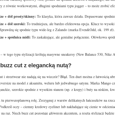
zy z równie workowatymi, długimi spodniami typu jogger – to może zrobić efekt
ze + dół prosty/skinny:
To klasyka, która zawsze działa. Dopasowane spodnie
ze + dół szeroki:
To trudniejsza, ale bardzo efektowna opcja. Klucz to wysoki
Sprawdzą się spodnie typu wide-leg z Zalando (marka Even&Odd, ok. 199 zł).
ize + spódnica midi:
To zaskakujące, ale genialne połączenie. Ołówkowa spód
 – w tego typu stylizacji królują masywne sneakersy (New Balance 530, Nike Ai
 buzz cut z elegancką nutą?
cut i streetwear nie nadają się na wieczór? Błąd. Ten duet można z łatwością 
oversize na model z aksamitu, weluru lub jedwabnego satynu. Marka Mango czę
ganckie, szerokie spodnie z wysokim stanem (np. z krepy) i buty na niskim, k
 tu pierwszoplanową rolę. Zrezygnuj z warstw delikatnych łańcuszków na rzecz
Podkreśl oczy – ciemny kredowy eyeliner lub nakładające się cienie w odcieniac
na raz. Niech buzz cut pozostaje głównym akcentem, a reszta stylizacji będzie 