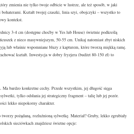
tóry zmienia nie tylko twoje odbicie w lustrze, ale też sposób, w jaki
bohaterami. Kształt twojej czaszki, linia szyi, obojczyki – wszystko to
owy kontekst.
rednicy 3-4 cm (dostępne choćby w Yes lub House) świetnie podkreślą
 łańcuszek z nieco masywniejszym, 50-55 cm. Unikaj natomiast zbyt niskich
szyją lub właśnie wspomniane bluzy z kapturem, które tworzą miękką ramę.
zachować kształt. Inwestycja w dobry fryzjera (budżet 80-150 zł) to
a. Ma bardzo konkretne cechy. Przede wszystkim, jej długość sięga
wetki, tylko odsłania jej strategiczny fragment – talię lub jej pozór.
kości lekko niepokorny charakter.
tworzy pożądaną, rozluźnioną sylwetkę. Materiał? Gruby, lekko zgrubiały
olskich sieciówkach znajdziesz świetne opcje: