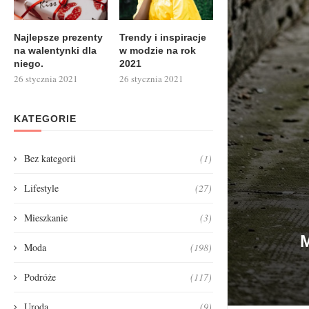
Najlepsze prezenty
Trendy i inspiracje
na walentynki dla
w modzie na rok
niego.
2021
26 stycznia 2021
26 stycznia 2021
KATEGORIE
Bez kategorii
(1)
Lifestyle
(27)
Mieszkanie
(3)
Moda
(198)
Podróże
(117)
Uroda
(9)