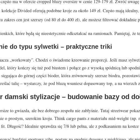
często ma w ofercie cropped bluzy oversize w cenie 129-179 zł. Zwróć uwag
 kolekcje Divided oferują podobne kroje za około 149 zł. Często mają idealny,
u zakres cen jest szerszy (od 80 zł do 400 zł), ale możesz filtrować dokładnie p
cienkich, które będą się nieestetycznie odkształcać na ramionach. Pamiętaj, że
e do typu sylwetki – praktyczne triki
nacza „workowaty”. Chodzi o świadome kreowanie proporcji. Jeśli masz sylwetk
del, który kończy się tuż pod biustem i połącz go z wysoką spódnicą lub spodni
 sięgająca do górnej części bioder, która zrównoważy szersze biodra, pozostawia
eślać talię – wystarczy, że pod bluzą wsuniesz dopasowany top, a na wierzch za
r damski stylizacje – budowanie bazy od do
rsize to gwiazda, ale bez dobrego zespołu nie zabłyśnie. Tutaj streetwear pok
e o prostym, szerokim kroju. Think cargo pants z materiału mid-weight (np. m
 fit. Długość? Idealnie sprawdza się 7/8 lub pełna, ale z podkasaniem na kostce
orować bardziej sportowy vibe, postaw na spodnie dresowe z miękkiego, ale niep