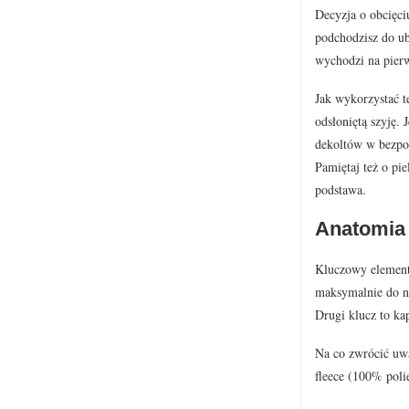
Decyzja o obcięciu
podchodzisz do ub
wychodzi na pierw
Jak wykorzystać t
odsłoniętą szyję.
dekoltów w bezpoś
Pamiętaj też o pi
podstawa.
Anatomia 
Kluczowy element 
maksymalnie do naj
Drugi klucz to ka
Na co zwrócić uwa
fleece (100% poli