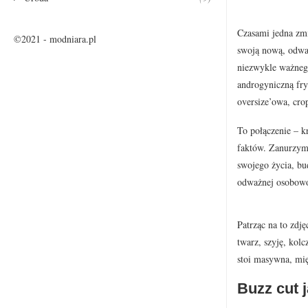
Czasami jedna zmi
©2021 - modniara.pl
swoją nową, odważ
niezwykle ważnego
androgyniczną fry
oversize’owa, cro
To połączenie – k
faktów. Zanurzymy
swojego życia, bud
odważnej osobowo
Patrząc na to zdj
twarz, szyję, kolc
stoi masywna, mię
Buzz cut j