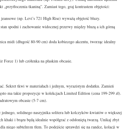
 „przytłoczenia tkaniną”. Zamiast tego, graj kontrastem objętości:
 jeansowe (np. Levi’s 721 High Rise) wyważą objętość bluzy.
 stan spodni i zachowanie widocznej przerwy między bluzą a ich górną
nica midi (długość 80-90 cm) doda kobiecego akcentu, tworząc idealny
r Force 1) lub czółenka na płaskim obcasie.
ubrać. Sekret tkwi w materiałach i jednym, wyrazistym dodatku. Zamień
sto ma takie propozycje w kolekcjach Limited Edition (cena 199-299 zł).
wadratowym obcasie (5-7 cm).
 jednego, solidnego naszyjnika solitera lub kolczyków-kwiatów o większej
h khaki i brązu będą idealnie współgrać z odsłoniętą twarzą. Unikaj zbyt
dla niego subtelnym tłem. To podejście sprawdzi się na randce, kolacji w