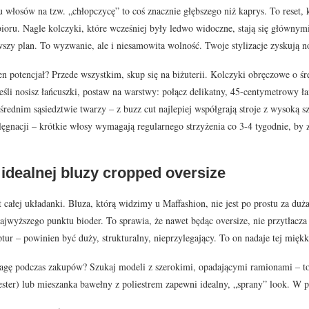
 włosów na tzw. „chłopczycę” to coś znacznie głębszego niż kaprys. To reset, k
ioru. Nagle kolczyki, które wcześniej były ledwo widoczne, stają się głównymi 
szy plan. To wyzwanie, ale i niesamowita wolność. Twoje stylizacje zyskują n
en potencjał? Przede wszystkim, skup się na biżuterii. Kolczyki obręczowe o ś
 Jeśli nosisz łańcuszki, postaw na warstwy: połącz delikatny, 45-centymetrowy
rednim sąsiedztwie twarzy – z buzz cut najlepiej współgrają stroje z wysoką 
elęgnacji – krótkie włosy wymagają regularnego strzyżenia co 3-4 tygodnie, by 
idealnej bluzy cropped oversize
całej układanki. Bluza, którą widzimy u Maffashion, nie jest po prostu za duż
wyższego punktu bioder. To sprawia, że nawet będąc oversize, nie przytłacza syl
ptur – powinien być duży, strukturalny, nieprzylegający. To on nadaje tej mięk
gę podczas zakupów? Szukaj modeli z szerokimi, opadającymi ramionami – to 
ester) lub mieszanka bawełny z poliestrem zapewni idealny, „sprany” look. W p