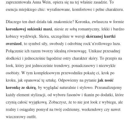
zaprezentowała Anna Wein, opiera się na tej właśnie zasadzie. To
esencja miejskiego chic: wyrafinowane, komfortowe i pełne charakteru.
Dlaczego ten duet działa tak znakomicie? Koronka, zwłaszcza w formie
koronkowej sukienki maxi
, niesie ze sobą romantyczny, lekki i bardzo
skórzanej kurtki
kobiecy wydźwięk. Skóra, szczególnie w wersji
oversized
, to symbol siły, swobody i odrobinę rock’n’rollowego luzu.
Połączenie ich razem tworzy idealną równowagę. Unikasz przesadnej
słodkości i jednocześnie łagodzisz ostry charakter skóry. To przepis na
look, który jest jednocześnie trendowy, ponadczasowy i niezwykle
osobisty. W tym kompleksowym przewodniku pokażę ci, krok po
jak nosić
kroku, jak opanować tę sztukę. Odpowiemy na pytanie
koronkę ze skórą
, by wyglądać naturalnie i stylowo. Przeanalizujemy
każdy element stylizacji, od wyboru fasonów i tkanin po dodatki, które
czynią całość wyjątkową. Zobaczysz, że to nie jest look z wybiegu, ale
realny i osiągalny pomysł na twój codzienny, weekendowy czy nawet
wieczorowy outfit.