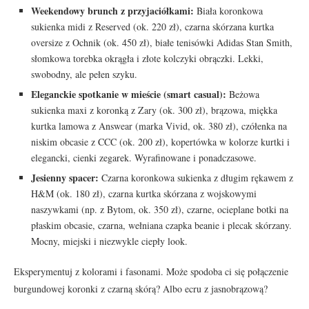
Weekendowy brunch z przyjaciółkami:
Biała koronkowa
sukienka midi z Reserved (ok. 220 zł), czarna skórzana kurtka
oversize z Ochnik (ok. 450 zł), białe tenisówki Adidas Stan Smith,
słomkowa torebka okrągła i złote kolczyki obrączki. Lekki,
swobodny, ale pełen szyku.
Eleganckie spotkanie w mieście (smart casual):
Beżowa
sukienka maxi z koronką z Zary (ok. 300 zł), brązowa, miękka
kurtka lamowa z Answear (marka Vivid, ok. 380 zł), czółenka na
niskim obcasie z CCC (ok. 200 zł), kopertówka w kolorze kurtki i
elegancki, cienki zegarek. Wyrafinowane i ponadczasowe.
Jesienny spacer:
Czarna koronkowa sukienka z długim rękawem z
H&M (ok. 180 zł), czarna kurtka skórzana z wojskowymi
naszywkami (np. z Bytom, ok. 350 zł), czarne, ocieplane botki na
płaskim obcasie, czarna, wełniana czapka beanie i plecak skórzany.
Mocny, miejski i niezwykle ciepły look.
Eksperymentuj z kolorami i fasonami. Może spodoba ci się połączenie
burgundowej koronki z czarną skórą? Albo ecru z jasnobrązową?