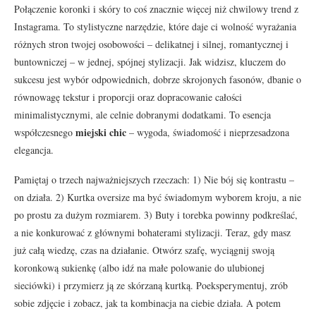
Połączenie koronki i skóry to coś znacznie więcej niż chwilowy trend z
Instagrama. To stylistyczne narzędzie, które daje ci wolność wyrażania
różnych stron twojej osobowości – delikatnej i silnej, romantycznej i
buntowniczej – w jednej, spójnej stylizacji. Jak widzisz, kluczem do
sukcesu jest wybór odpowiednich, dobrze skrojonych fasonów, dbanie o
równowagę tekstur i proporcji oraz dopracowanie całości
minimalistycznymi, ale celnie dobranymi dodatkami. To esencja
miejski chic
współczesnego
– wygoda, świadomość i nieprzesadzona
elegancja.
Pamiętaj o trzech najważniejszych rzeczach: 1) Nie bój się kontrastu –
on działa. 2) Kurtka oversize ma być świadomym wyborem kroju, a nie
po prostu za dużym rozmiarem. 3) Buty i torebka powinny podkreślać,
a nie konkurować z głównymi bohaterami stylizacji. Teraz, gdy masz
już całą wiedzę, czas na działanie. Otwórz szafę, wyciągnij swoją
koronkową sukienkę (albo idź na małe polowanie do ulubionej
sieciówki) i przymierz ją ze skórzaną kurtką. Poeksperymentuj, zrób
sobie zdjęcie i zobacz, jak ta kombinacja na ciebie działa. A potem