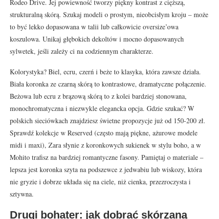
Rodeo Drive. Jej powiewność tworzy piękny kontrast z cięższą,
strukturalną skórą. Szukaj modeli o prostym, nieobcisłym kroju – może
to być lekko dopasowana w talii lub całkowicie oversize’owa
koszulowa. Unikaj głębokich dekoltów i mocno dopasowanych
sylwetek, jeśli zależy ci na codziennym charakterze.
Kolorystyka? Biel, ecru, czerń i beże to klasyka, która zawsze działa.
Biała koronka ze czarną skórą to kontrastowe, dramatyczne połączenie.
Beżowa lub ecru z brązową skórą to z kolei bardziej stonowana,
monochromatyczna i niezwykle elegancka opcja. Gdzie szukać? W
polskich sieciówkach znajdziesz świetne propozycje już od 150-200 zł.
Sprawdź kolekcje w Reserved (często mają piękne, ażurowe modele
midi i maxi), Zara słynie z koronkowych sukienek w stylu boho, a w
Mohito trafisz na bardziej romantyczne fasony. Pamiętaj o materiale –
lepsza jest koronka szyta na podszewce z jedwabiu lub wiskozy, która
nie gryzie i dobrze układa się na ciele, niż cienka, przezroczysta i
sztywna.
Drugi bohater: jak dobrać skórzaną