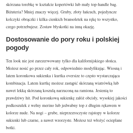
skórzana torebkę w kształcie kopertówki lub mały top-handle bag.
Biżuteria? Mniej znaczy więcej. Gruby, złoty łańcuch, pojedyncze
kolczyki obrączki i kilka cienkich bransoletek na rękę to wszystko,
czego potrzebujesz. Zostaw błyskotki na inną okazję.
Dostosowanie do pory roku i polskiej
pogody
Ten look nie jest zarezerwowany tylko dla kalifornijskiego słońca.
Możesz nosić go przez cały rok, odpowiednio modyfikując. Wiosną i
latem koronkowa sukienka i kurtka oversize to często wystarczająca
kombinacja. Latem kurtkę możesz zastąpić skórzaną wiatrówką lub
nawet lekką skórzaną koszulą narzuconą na ramiona. Jesienią to
prawdziwy hit. Pod koronkową sukienkę załóż obcisły, wysokiej jakości
podkoszulek z wełny merino lub jedwabny top z długim rękawem w
kolorze nude. Na nogi – grube, nieprzezroczyste rajstopy w kolorze
sukienki lub czarne, a nawet wzorzyste. Możesz też włożyć ocieplane
botki.