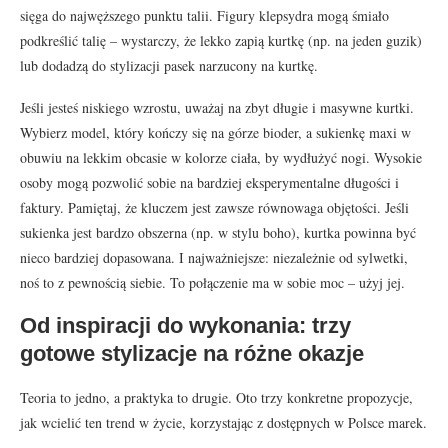
sięga do najwęższego punktu talii. Figury klepsydra mogą śmiało
podkreślić talię – wystarczy, że lekko zapią kurtkę (np. na jeden guzik)
lub dodadzą do stylizacji pasek narzucony na kurtkę.
Jeśli jesteś niskiego wzrostu, uważaj na zbyt długie i masywne kurtki.
Wybierz model, który kończy się na górze bioder, a sukienkę maxi w
obuwiu na lekkim obcasie w kolorze ciała, by wydłużyć nogi. Wysokie
osoby mogą pozwolić sobie na bardziej eksperymentalne długości i
faktury. Pamiętaj, że kluczem jest zawsze równowaga objętości. Jeśli
sukienka jest bardzo obszerna (np. w stylu boho), kurtka powinna być
nieco bardziej dopasowana. I najważniejsze: niezależnie od sylwetki,
noś to z pewnością siebie. To połączenie ma w sobie moc – użyj jej.
Od inspiracji do wykonania: trzy
gotowe stylizacje na różne okazje
Teoria to jedno, a praktyka to drugie. Oto trzy konkretne propozycje,
jak wcielić ten trend w życie, korzystając z dostępnych w Polsce marek.