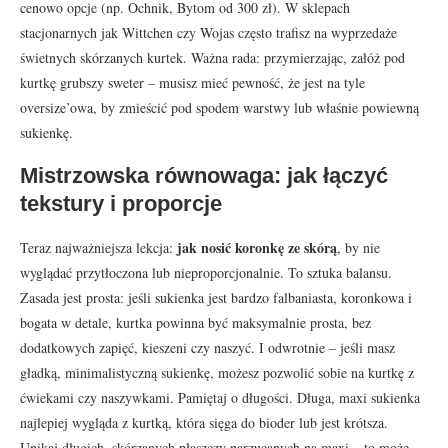
cenowo opcje (np. Ochnik, Bytom od 300 zł). W sklepach
stacjonarnych jak Wittchen czy Wojas często trafisz na wyprzedaże
świetnych skórzanych kurtek. Ważna rada: przymierzając, załóż pod
kurtkę grubszy sweter – musisz mieć pewność, że jest na tyle
oversize’owa, by zmieścić pod spodem warstwy lub właśnie powiewną
sukienkę.
Mistrzowska równowaga: jak łączyć
tekstury i proporcje
jak nosić koronkę ze skórą
Teraz najważniejsza lekcja:
, by nie
wyglądać przytłoczona lub nieproporcjonalnie. To sztuka balansu.
Zasada jest prosta: jeśli sukienka jest bardzo falbaniasta, koronkowa i
bogata w detale, kurtka powinna być maksymalnie prosta, bez
dodatkowych zapięć, kieszeni czy naszyć. I odwrotnie – jeśli masz
gładką, minimalistyczną sukienkę, możesz pozwolić sobie na kurtkę z
ćwiekami czy naszywkami. Pamiętaj o długości. Długa, maxi sukienka
najlepiej wygląda z kurtką, która sięga do bioder lub jest krótsza.
Unikaj długich, skórzanych płaszczy narzucanych na maxi – to może