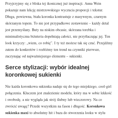
Przyjrzyjmy się z bliska tej ikonicznej już inspiracji. Anna Wein
pokazuje nam lekcję mistrzowskiego wyczucia proporcji i tekstur.
Długa, powiewna, biała koronka kontrastuje z masywnym, czarnym
skórzanym topem. To nie jest przypadkowe zestawienie – każdy detal
jest przemyślany. Buty na niskim obcasie, skórzana torebka i
minimalistyczna biżuteria dopełniają całości, nie przytłaczając jej. Ten
look krzyczy: „wiem, co robię”. I ty też możesz tak się czuć. Przejdźmy
zatem do konkretów i rozłóżmy ten trend na czynniki pierwsze,
zaczynając od najważniejszego elementu – sukienki.
Serce stylizacji: wybór idealnej
koronkowej sukienki
Nie każda koronkowa sukienka nadaje się do tego miejskiego, cool-girl
połączenia. Kluczem jest znalezienie modelu, który ma w sobie lekkość
i swobodę, a nie wygląda jak strój ślubny lub wieczorowy. Na co
Koronkowa
zwrócić uwagę? Przede wszystkim na fason i długość.
sukienka maxi
to absolutny hit i baza do stworzenia looku w stylu