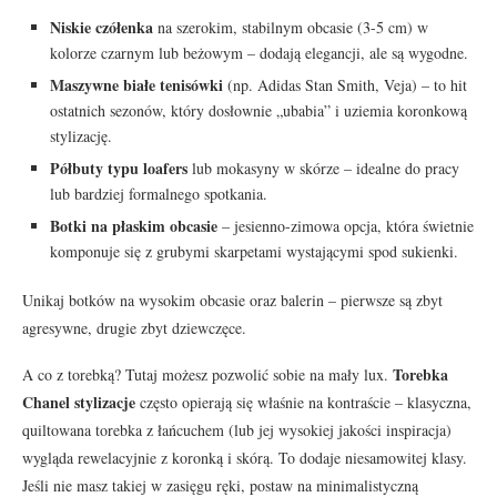
Niskie czółenka
na szerokim, stabilnym obcasie (3-5 cm) w
kolorze czarnym lub beżowym – dodają elegancji, ale są wygodne.
Maszywne białe tenisówki
(np. Adidas Stan Smith, Veja) – to hit
ostatnich sezonów, który dosłownie „ubabia” i uziemia koronkową
stylizację.
Półbuty typu loafers
lub mokasyny w skórze – idealne do pracy
lub bardziej formalnego spotkania.
Botki na płaskim obcasie
– jesienno-zimowa opcja, która świetnie
komponuje się z grubymi skarpetami wystającymi spod sukienki.
Unikaj botków na wysokim obcasie oraz balerin – pierwsze są zbyt
agresywne, drugie zbyt dziewczęce.
Torebka
A co z torebką? Tutaj możesz pozwolić sobie na mały lux.
Chanel stylizacje
często opierają się właśnie na kontraście – klasyczna,
quiltowana torebka z łańcuchem (lub jej wysokiej jakości inspiracja)
wygląda rewelacyjnie z koronką i skórą. To dodaje niesamowitej klasy.
Jeśli nie masz takiej w zasięgu ręki, postaw na minimalistyczną