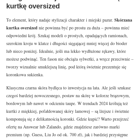
kurtkę oversized
Skórzana
To element, który nadaje stylizacji charakter i miejski pazur.
kurtka oversized
nie powinna być po prostu za duża – powinna mieć
odpowiedni krój. Szukaj modeli o prostych, opadających ramionach,
szerokim kroju w klatce i długości sięgającej mniej więcej do bioder
lub nieco poniżej. Idealnie, jeśli ma lekko wydłużone rękawy, które
możesz podwinąć. Ten fason nie obciąża sylwetki, a wręcz przeciwnie –
tworzy wizualnie smuklejszą linię, pod którą świetnie prezentuje się
koronkowa sukienka.
Klasyczna czarna skóra bydlęca to inwestycja na lata. Ale jeśli szukasz
czegoś bardziej nowoczesnego, postaw na skórę w kolorze brązowym,
bordowym lub nawet w odcieniu taupe. W trendach 2024 królują też
kurtki z miękkiej, pofałdowanej skóry lamowej – są lżejsze i świetnie
komponują się z delikatnością koronki. Gdzie kupić? Warto przejrzeć
ofertę na Answear lub Zalando, gdzie znajdziesz zarówno marki
premium (np. Guess, Liu Jo od ok. 700 zł), jak i bardziej przystępne