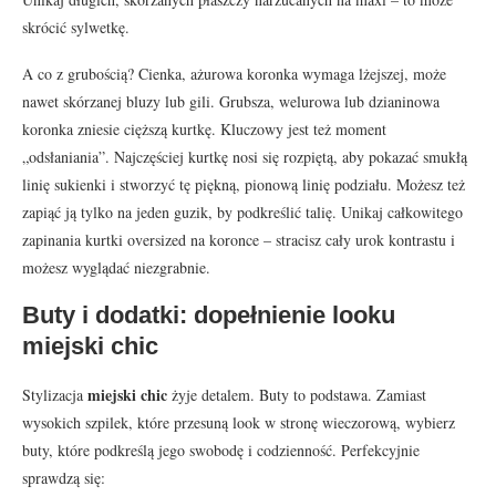
skrócić sylwetkę.
A co z grubością? Cienka, ażurowa koronka wymaga lżejszej, może
nawet skórzanej bluzy lub gili. Grubsza, welurowa lub dzianinowa
koronka zniesie cięższą kurtkę. Kluczowy jest też moment
„odsłaniania”. Najczęściej kurtkę nosi się rozpiętą, aby pokazać smukłą
linię sukienki i stworzyć tę piękną, pionową linię podziału. Możesz też
zapiąć ją tylko na jeden guzik, by podkreślić talię. Unikaj całkowitego
zapinania kurtki oversized na koronce – stracisz cały urok kontrastu i
możesz wyglądać niezgrabnie.
Buty i dodatki: dopełnienie looku
miejski chic
miejski chic
Stylizacja
żyje detalem. Buty to podstawa. Zamiast
wysokich szpilek, które przesuną look w stronę wieczorową, wybierz
buty, które podkreślą jego swobodę i codzienność. Perfekcyjnie
sprawdzą się: