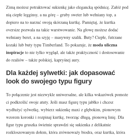
Zimą możesz potraktować sukienkę jako elegancką spódnicę. Załóż pod
nią ciepłe legginsy, a na górę – gruby sweter lub wełniany top, a
dopiero na to narzuć swoją skórzaną kurtkę. Pamiętaj, że kurtka
oversize pozwala na takie warstwowanie. Na głowę możesz dodać
wełniany beret, a na szyję – masywny szalik. Buty? Ciepłe, futrzane
moda uliczna
kozaki lub buty typu Timberland. To pokazuje, że
inspiracje
to nie tylko wygląd, ale także praktyczność i dostosowanie
do realiów – także polskiej, kapryśnej aury.
Dla każdej sylwetki: jak dopasować
look do swojego typu figury
To połączenie jest niezwykle uniwersalne, ale kilka wskazówek pomoże
ci podkreślić swoje atuty. Jeśli masz figurę typu jabłko i chcesz
wydłużyć sylwetkę, wybierz sukienkę maxi z głębokim, pionowym
wzorem koronki i rozpinaj kurtkę, tworząc długą, pionową linię. Dla
figur typu gruszka świetnie sprawdzi się sukienka z delikatnie
rozkloszowanym dołem, która zrównoważy biodra, oraz kurtka, która