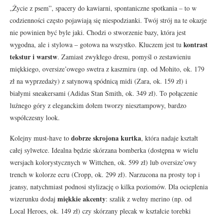
„Życie z psem”, spacery do kawiarni, spontaniczne spotkania – to w
codzienności często pojawiają się niespodzianki. Twój strój na te okazje
nie powinien być byle jaki. Chodzi o stworzenie bazy, która jest
kontrast
wygodna, ale i stylowa – gotowa na wszystko. Kluczem jest tu
tekstur i warstw
. Zamiast zwykłego dresu, pomyśl o zestawieniu
miękkiego, oversize’owego swetra z kaszmiru (np. od Mohito, ok. 179
zł na wyprzedaży) z satynową spódnicą midi (Zara, ok. 159 zł) i
białymi sneakersami (Adidas Stan Smith, ok. 349 zł). To połączenie
luźnego góry z eleganckim dołem tworzy niesztampowy, bardzo
współczesny look.
dobrze skrojona kurtka
Kolejny must-have to
, która nadaje kształt
całej sylwetce. Idealna będzie skórzana bomberka (dostępna w wielu
wersjach kolorystycznych w Wittchen, ok. 599 zł) lub oversize’owy
trench w kolorze ecru (Cropp, ok. 299 zł). Narzucona na prosty top i
jeansy, natychmiast podnosi stylizację o kilka poziomów. Dla ocieplenia
miękkie akcenty
wizerunku dodaj
: szalik z wełny merino (np. od
Local Heroes, ok. 149 zł) czy skórzany plecak w kształcie torebki