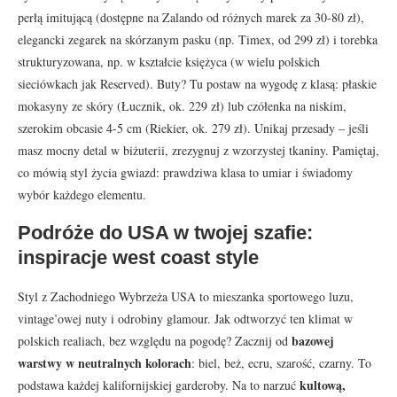
perłą imitującą (dostępne na Zalando od różnych marek za 30-80 zł),
elegancki zegarek na skórzanym pasku (np. Timex, od 299 zł) i torebka
strukturyzowana, np. w kształcie księżyca (w wielu polskich
sieciówkach jak Reserved). Buty? Tu postaw na wygodę z klasą: płaskie
mokasyny ze skóry (Łucznik, ok. 229 zł) lub czółenka na niskim,
szerokim obcasie 4-5 cm (Riekier, ok. 279 zł). Unikaj przesady – jeśli
masz mocny detal w biżuterii, zrezygnuj z wzorzystej tkaniny. Pamiętaj,
co mówią styl życia gwiazd: prawdziwa klasa to umiar i świadomy
wybór każdego elementu.
Podróże do USA w twojej szafie:
inspiracje west coast style
Styl z Zachodniego Wybrzeża USA to mieszanka sportowego luzu,
vintage’owej nuty i odrobiny glamour. Jak odtworzyć ten klimat w
bazowej
polskich realiach, bez względu na pogodę? Zacznij od
warstwy w neutralnych kolorach
: biel, beż, ecru, szarość, czarny. To
kultową,
podstawa każdej kalifornijskiej garderoby. Na to narzuć