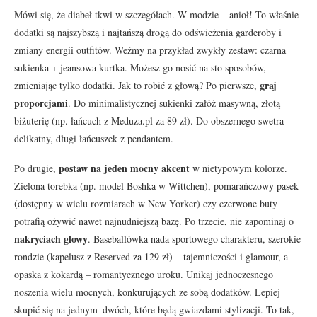
Mówi się, że diabeł tkwi w szczegółach. W modzie – anioł! To właśnie
dodatki są najszybszą i najtańszą drogą do odświeżenia garderoby i
zmiany energii outfitów. Weźmy na przykład zwykły zestaw: czarna
sukienka + jeansowa kurtka. Możesz go nosić na sto sposobów,
graj
zmieniając tylko dodatki. Jak to robić z głową? Po pierwsze,
proporcjami
. Do minimalistycznej sukienki załóż masywną, złotą
biżuterię (np. łańcuch z Meduza.pl za 89 zł). Do obszernego swetra –
delikatny, długi łańcuszek z pendantem.
postaw na jeden mocny akcent
Po drugie,
w nietypowym kolorze.
Zielona torebka (np. model Boshka w Wittchen), pomarańczowy pasek
(dostępny w wielu rozmiarach w New Yorker) czy czerwone buty
potrafią ożywić nawet najnudniejszą bazę. Po trzecie, nie zapominaj o
nakryciach głowy
. Baseballówka nada sportowego charakteru, szerokie
rondzie (kapelusz z Reserved za 129 zł) – tajemniczości i glamour, a
opaska z kokardą – romantycznego uroku. Unikaj jednoczesnego
noszenia wielu mocnych, konkurujących ze sobą dodatków. Lepiej
skupić się na jednym–dwóch, które będą gwiazdami stylizacji. To tak,