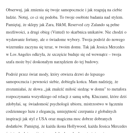
Obserwuj, jak zmienia się twoje samopoczucie i jak reagują na ciebie
ludzie. Notuj, co ci się podoba. To twoje osobiste badania nad stylem.
Pamiętaj, że sklepy jak Zara, H&M, Reserved czy Zalando są pełne
możliwości, a drugi obieg (Vinted) to skarbnica unikatów. Nie chodzi o
wydawanie fortuny, ale o świadome wybory. Twoja podróż do nowego
wizerunku zaczyna się teraz, w twoim domu. Tak jak Jessica Mercedes
w Los Angeles odkryła, że szczęście buduje się od wewnątrz – twoja
szafa może być doskonałym narzędziem do tej budowy.
Podróż przez świat mody, który otwiera drzwi do lepszego
samopoczucia i pewności siebie, dobiegła końca. Mam nadzieję, że
zrozumiałaś, że słowa „jak znaleźć miłość siedząc w domu” to metafora
rozpoczynania wszystkiego od relacji z samą sobą. Kluczami, które dziś
zdobyłaś, są: świadomość psychologii ubioru, mistrzostwo w łączeniu
codziennego luzu z elegancją, umiejętność czerpania z globalnych
inspiracji jak styl z USA oraz magiczna moc dobrze dobranych
dodatków. Pamiętaj, że każda ikona Hollywood, każda Jessica Mercedes