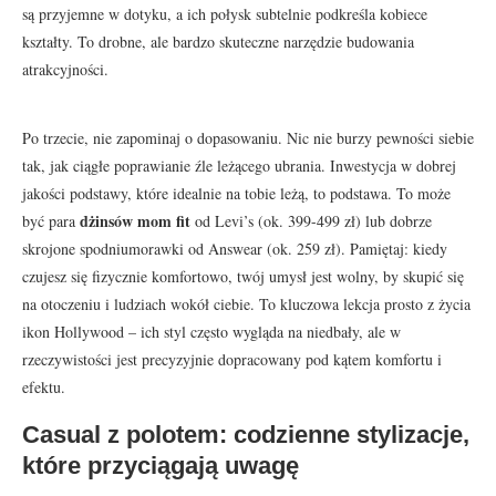
są przyjemne w dotyku, a ich połysk subtelnie podkreśla kobiece
kształty. To drobne, ale bardzo skuteczne narzędzie budowania
atrakcyjności.
Po trzecie, nie zapominaj o dopasowaniu. Nic nie burzy pewności siebie
tak, jak ciągłe poprawianie źle leżącego ubrania. Inwestycja w dobrej
jakości podstawy, które idealnie na tobie leżą, to podstawa. To może
dżinsów mom fit
być para
od Levi’s (ok. 399-499 zł) lub dobrze
skrojone spodniumorawki od Answear (ok. 259 zł). Pamiętaj: kiedy
czujesz się fizycznie komfortowo, twój umysł jest wolny, by skupić się
na otoczeniu i ludziach wokół ciebie. To kluczowa lekcja prosto z życia
ikon Hollywood – ich styl często wygląda na niedbały, ale w
rzeczywistości jest precyzyjnie dopracowany pod kątem komfortu i
efektu.
Casual z polotem: codzienne stylizacje,
które przyciągają uwagę