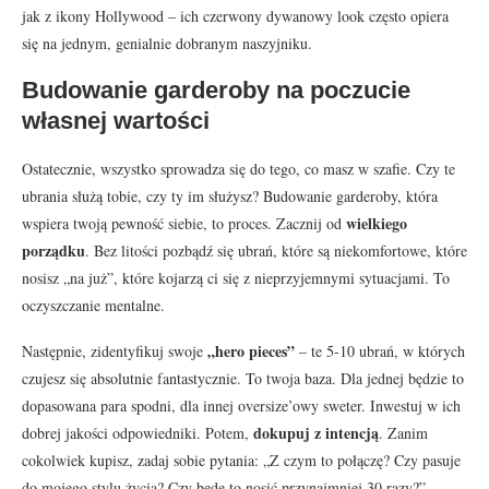
jak z ikony Hollywood – ich czerwony dywanowy look często opiera
się na jednym, genialnie dobranym naszyjniku.
Budowanie garderoby na poczucie
własnej wartości
Ostatecznie, wszystko sprowadza się do tego, co masz w szafie. Czy te
ubrania służą tobie, czy ty im służysz? Budowanie garderoby, która
wielkiego
wspiera twoją pewność siebie, to proces. Zacznij od
porządku
. Bez litości pozbądź się ubrań, które są niekomfortowe, które
nosisz „na już”, które kojarzą ci się z nieprzyjemnymi sytuacjami. To
oczyszczanie mentalne.
„hero pieces”
Następnie, zidentyfikuj swoje
– te 5-10 ubrań, w których
czujesz się absolutnie fantastycznie. To twoja baza. Dla jednej będzie to
dopasowana para spodni, dla innej oversize’owy sweter. Inwestuj w ich
dokupuj z intencją
dobrej jakości odpowiedniki. Potem,
. Zanim
cokolwiek kupisz, zadaj sobie pytania: „Z czym to połączę? Czy pasuje
do mojego stylu życia? Czy będę to nosić przynajmniej 30 razy?”.