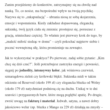
Zanim przejdziemy do konkretów, zatrzymajmy się na chwilę nad
nauką. To, co nosisz, ma bezpośredni wpływ na twoją psychikę.
Nazywa się to „enkapsulacją” – ubrania niosą ze sobą skojarzenia,
emocje i wspomnienia. Kiedy zakładasz dopasowaną, elegancką
sukienkę, twój język ciała się zmienia: prostujesz się, poruszasz z
gracją, uśmiechasz częściej. To właśnie jest pierwszy krok do tego, by
„znaleźć miłość siedząc w domu” – czyli pokochać najpierw siebie i
poczuć wewnętrzną siłę, która promieniuje na zewnątrz.
Jak to wykorzystać w praktyce? Po pierwsze, zadaj sobie pytanie: „Kim
chcę się dziś czuć?”. Jeśli potrzebujesz zastrzyku energii i pewności,
jednolity, intensywny kolor
sięgnij po
, jak wiśniowa czerwień,
szmaragdowa zieleń czy królewski błękit. Sukienka midi w takim
odcieniu od Reserved (około 199 zł) czy elegancka bluzka od Wolny
(około 179 zł) natychmiast podniosą cię na duchu. Unikaj w te dni
szarości i przygaszonych barw, które mogą pogłębić apatię. Po drugie,
fakturę i materiał
zwróć uwagę na
. Jedwab, satyna, a nawet dobry
jakościowo welur (np. bluzka z Mango za 229 zł) działają na zmysły –