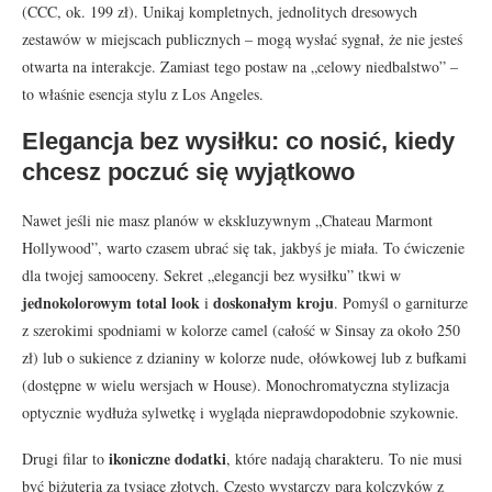
(CCC, ok. 199 zł). Unikaj kompletnych, jednolitych dresowych
zestawów w miejscach publicznych – mogą wysłać sygnał, że nie jesteś
otwarta na interakcje. Zamiast tego postaw na „celowy niedbalstwo” –
to właśnie esencja stylu z Los Angeles.
Elegancja bez wysiłku: co nosić, kiedy
chcesz poczuć się wyjątkowo
Nawet jeśli nie masz planów w ekskluzywnym „Chateau Marmont
Hollywood”, warto czasem ubrać się tak, jakbyś je miała. To ćwiczenie
dla twojej samooceny. Sekret „elegancji bez wysiłku” tkwi w
jednokolorowym total look
doskonałym kroju
i
. Pomyśl o garniturze
z szerokimi spodniami w kolorze camel (całość w Sinsay za około 250
zł) lub o sukience z dzianiny w kolorze nude, ołówkowej lub z bufkami
(dostępne w wielu wersjach w House). Monochromatyczna stylizacja
optycznie wydłuża sylwetkę i wygląda nieprawdopodobnie szykownie.
ikoniczne dodatki
Drugi filar to
, które nadają charakteru. To nie musi
być biżuteria za tysiące złotych. Często wystarczy para kolczyków z