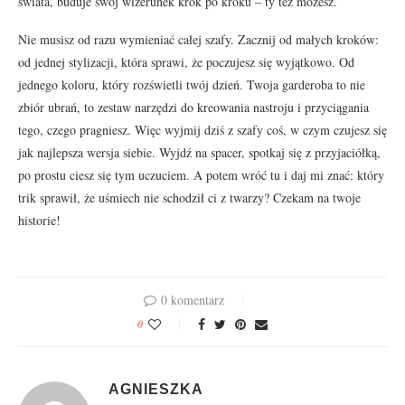
świata, buduje swój wizerunek krok po kroku – ty też możesz.
Nie musisz od razu wymieniać całej szafy. Zacznij od małych kroków:
od jednej stylizacji, która sprawi, że poczujesz się wyjątkowo. Od
jednego koloru, który rozświetli twój dzień. Twoja garderoba to nie
zbiór ubrań, to zestaw narzędzi do kreowania nastroju i przyciągania
tego, czego pragniesz. Więc wyjmij dziś z szafy coś, w czym czujesz się
jak najlepsza wersja siebie. Wyjdź na spacer, spotkaj się z przyjaciółką,
po prostu ciesz się tym uczuciem. A potem wróć tu i daj mi znać: który
trik sprawił, że uśmiech nie schodził ci z twarzy? Czekam na twoje
historie!
0 komentarz
0
AGNIESZKA