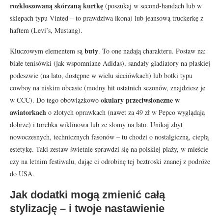
rozkloszowaną skórzaną kurtkę
(poszukaj w second-handach lub w
sklepach typu Vinted – to prawdziwa ikona) lub jeansową truckerkę z
haftem (Levi’s, Mustang).
buty
Kluczowym elementem są
. To one nadają charakteru. Postaw na:
białe tenisówki (jak wspomniane Adidas), sandały gladiatory na płaskiej
podeszwie (na lato, dostępne w wielu sieciówkach) lub botki typu
cowboy na niskim obcasie (modny hit ostatnich sezonów, znajdziesz je
okulary przeciwsłonezne w
w CCC). Do tego obowiązkowo
awiatorkach
o złotych oprawkach (nawet za 49 zł w Pepco wyglądają
dobrze) i torebka wiklinowa lub ze słomy na lato. Unikaj zbyt
nowoczesnych, technicznych fasonów – tu chodzi o nostalgiczną, ciepłą
estetykę. Taki zestaw świetnie sprawdzi się na polskiej plaży, w mieście
czy na letnim festiwalu, dając ci odrobinę tej beztroski znanej z podróże
do USA.
Jak dodatki mogą zmienić całą
stylizację – i twoje nastawienie