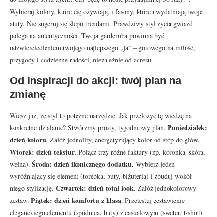
Wybieraj kolory, które cię ożywiają, i fasony, które uwydatniają twoje
atuty. Nie sugeruj się ślepo trendami. Prawdziwy styl życia gwiazd
polega na autentyczności. Twoja garderoba powinna być
odzwierciedleniem twojego najlepszego „ja” – gotowego na miłość,
przygody i codzienne radości, niezależnie od adresu.
Od inspiracji do akcji: twój plan na
zmianę
Wiesz już, że styl to potężne narzędzie. Jak przełożyć tę wiedzę na
Poniedziałek:
konkretne działanie? Stwórzmy prosty, tygodniowy plan.
dzień koloru
. Załóż jednolity, energetyzujący kolor od stóp do głów.
Wtorek: dzień tekstur
. Połącz trzy różne faktury (np. koronka, skóra,
Środa: dzień ikonicznego dodatku
wełna).
. Wybierz jeden
wyróżniający się element (torebka, buty, biżuteria) i zbuduj wokół
Czwartek: dzień total look
niego stylizację.
. Załóż jednokolorowy
Piątek: dzień komfortu z klasą
zestaw.
. Przetestuj zestawienie
eleganckiego elementu (spódnica, buty) z casualowym (sweter, t-shirt).