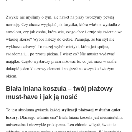
Zwykle nie myślimy o tym, ale nawet na plaży tworzymy pewną
narrację. Czy chcesz wyglądać jak turystka, która właśnie wysiadła z
samolotu, czy jak osoba, która wie, czego chce i czuje się świetnie we
własnej skórze? Wybór należy do ciebie. Pamiętaj, że ten styl nie
wyklucza zabawy! To raczej wybór estetyki, która jest spójna,
świadoma i… po prostu piękna. I wiesz co? Nie musisz wydawać
majątku. Często wystarczy przearanżować to, co już masz w szafie,
dokupić jeden kluczowy element i spojrzeć na wszystko świeżym
okiem.
Biała lniana koszula – twój plażowy
must-have i jak ją nosić
stylizacji plażowej w duchu quiet
To jest absolutna gwiazda każdej
luxury
. Dlaczego właśnie ona? Biała lniana koszula jest nieśmiertelna,
uniwersalna i niezwykle praktyczna. Len chłonie wilgoć, świetnie
oddycha, a z czasem zyskuje jeszcze więcej charakteru. W kontekście