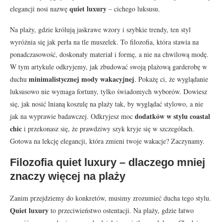
quiet luxury
elegancji nosi nazwę
– cichego luksusu.
Na plaży, gdzie królują jaskrawe wzory i szybkie trendy, ten styl
wyróżnia się jak perła na tle muszelek. To filozofia, która stawia na
ponadczasowość, doskonały materiał i formę, a nie na chwilową modę.
W tym artykule odkryjemy, jak zbudować swoją plażową garderobę w
minimalistycznej mody wakacyjnej
duchu
. Pokażę ci, że wyglądanie
luksusowo nie wymaga fortuny, tylko świadomych wyborów. Dowiesz
się, jak nosić lnianą koszulę na plaży tak, by wyglądać stylowo, a nie
dodatków w stylu coastal
jak na wyprawie badawczej. Odkryjesz moc
chic
i przekonasz się, że prawdziwy szyk kryje się w szczegółach.
Gotowa na lekcję elegancji, która zmieni twoje wakacje? Zaczynamy.
Filozofia quiet luxury – dlaczego mniej
znaczy więcej na plaży
Zanim przejdziemy do konkretów, musimy zrozumieć ducha tego stylu.
Quiet luxury
to przeciwieństwo ostentacji. Na plaży, gdzie łatwo