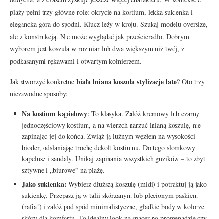
plaży pełni trzy główne role: okrycie na kostium, lekka sukienka i
elegancka góra do spodni. Klucz leży w kroju. Szukaj modelu oversize,
ale z konstrukcją. Nie może wyglądać jak prześcieradło. Dobrym
wyborem jest koszula w rozmiar lub dwa większym niż twój, z
podkasanymi rękawami i otwartym kołnierzem.
biała lniana koszula stylizacje lato
Jak stworzyć konkretne
? Oto trzy
niezawodne sposoby:
Na kostium kąpielowy:
To klasyka. Załóż kremowy lub czarny
jednoczęściowy kostium, a na wierzch narzuć lnianą koszulę, nie
zapinając jej do końca. Zwiąż ją luźnym węzłem na wysokości
bioder, odsłaniając trochę dekolt kostiumu. Do tego słomkowy
kapelusz i sandaly. Unikaj zapinania wszystkich guzików – to zbyt
sztywne i „biurowe” na plażę.
Jako sukienka:
Wybierz dłuższą koszulę (midi) i potraktuj ją jako
sukienkę. Przepasz ją w talii skórzanym lub plecionym paskiem
(rafia!) i załóż pod spód minimalistyczne, gładkie body w kolorze
skóry dla komfortu. To idealny look na spacer po promenadzie czy