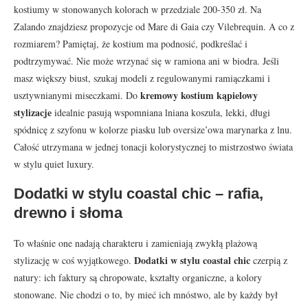
kostiumy w stonowanych kolorach w przedziale 200-350 zł. Na
Zalando znajdziesz propozycje od Mare di Gaia czy Vilebrequin. A co z
rozmiarem? Pamiętaj, że kostium ma podnosić, podkreślać i
podtrzymywać. Nie może wrzynać się w ramiona ani w biodra. Jeśli
masz większy biust, szukaj modeli z regulowanymi ramiączkami i
kremowy kostium kąpielowy
usztywnianymi miseczkami. Do
stylizacje
idealnie pasują wspomniana lniana koszula, lekki, długi
spódnicę z szyfonu w kolorze piasku lub oversize’owa marynarka z lnu.
Całość utrzymana w jednej tonacji kolorystycznej to mistrzostwo świata
w stylu quiet luxury.
Dodatki w stylu coastal chic – rafia,
drewno i słoma
To właśnie one nadają charakteru i zamieniają zwykłą plażową
Dodatki w stylu coastal chic
stylizację w coś wyjątkowego.
czerpią z
natury: ich faktury są chropowate, kształty organiczne, a kolory
stonowane. Nie chodzi o to, by mieć ich mnóstwo, ale by każdy był