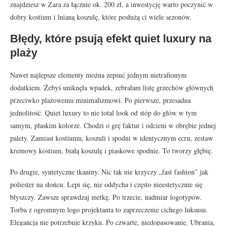
znajdziesz w Zara za łącznie ok. 200 zł, a inwestycję warto poczynić w
dobry kostium i lnianą koszulę, które posłużą ci wiele sezonów.
Błędy, które psują efekt quiet luxury na
plaży
Nawet najlepsze elementy można zepsuć jednym nietrafionym
dodatkiem. Żebyś uniknęła wpadek, zebrałam listę grzechów głównych
przeciwko plażowemu minimalizmowi. Po pierwsze, przesadna
jednolitość. Quiet luxury to nie total look od stóp do głów w tym
samym, płaskim kolorze. Chodzi o grę faktur i odcieni w obrębie jednej
palety. Zamiast kostiumu, koszuli i spodni w identycznym ecru, zestaw
kremowy kostium, białą koszulę i piaskowe spodnie. To tworzy głębię.
Po drugie, syntetyczne tkaniny. Nic tak nie krzyczy „fast fashion” jak
poliester na słońcu. Lepi się, nie oddycha i często nieestetycznie się
błyszczy. Zawsze sprawdzaj metkę. Po trzecie, nadmiar logotypów.
Torba z ogromnym logo projektanta to zaprzeczenie cichego luksusu.
Elegancja nie potrzebuje krzyku. Po czwarte, niedopasowanie. Ubrania,