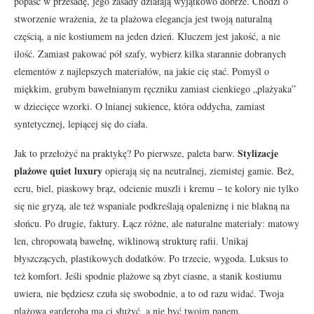
popaść w przesadę, jego zasady działają wyjątkowo dobrze. Chodzi o
stworzenie wrażenia, że ta plażowa elegancja jest twoją naturalną
częścią, a nie kostiumem na jeden dzień. Kluczem jest jakość, a nie
ilość. Zamiast pakować pół szafy, wybierz kilka starannie dobranych
elementów z najlepszych materiałów, na jakie cię stać. Pomyśl o
miękkim, grubym bawełnianym ręczniku zamiast cienkiego „plażyaka”
w dziecięce wzorki. O lnianej sukience, która oddycha, zamiast
syntetycznej, lepiącej się do ciała.
Stylizacje
Jak to przełożyć na praktykę? Po pierwsze, paleta barw.
plażowe quiet luxury
opierają się na neutralnej, ziemistej gamie. Beż,
ecru, biel, piaskowy brąz, odcienie muszli i kremu – te kolory nie tylko
się nie gryzą, ale też wspaniale podkreślają opaleniznę i nie blakną na
słońcu. Po drugie, faktury. Łącz różne, ale naturalne materiały: matowy
len, chropowatą bawełnę, wiklinową strukturę rafii. Unikaj
błyszczących, plastikowych dodatków. Po trzecie, wygoda. Luksus to
też komfort. Jeśli spodnie plażowe są zbyt ciasne, a stanik kostiumu
uwiera, nie będziesz czuła się swobodnie, a to od razu widać. Twoja
plażowa garderoba ma ci służyć, a nie być twoim panem.