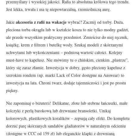
przemyślany i wysokiej jakości. Rafia to absolutna królowa tego trendu.
Jest lekka, trwała i ma tę niepowtarzalną, rzemieślniczą aurę.
akcesoria z rafii na wakacje
Jakie
wybrać? Zacznij od torby. Duża,
pleciona torba okrągła lub w kształcie kosza to nie tylko modny gadżet,
ale przede wszystkim praktyczny przedmiot. Zmieścisz do niej ręcznik,
książkę, krem z filtrem i butelkę wody. Szukaj modeli z skórzanymi
uchwytami lub wykończeniami – podniosą wartość całości. Kolejny
must-have to kapelusz. Nie mówimy tu o chińskim, cienkim „plastrze”,
który się zaraz złamie. Inwestycja w dobry, gęsto pleciony kapelusz z
szerokim rondem (np. marki Lack of Color dostępne na Answear) to
inwestycja na lata. Chroni twarz, dodaje tajemniczości i jest po prostu
piękny.
Nie zapominaj o biżuterii! Delikatne, złote lub srebrne łańcuszki, małe
kolczyki z perłą barokową lub drewniane bransoletki. Unikaj
kolorowych, plastikowych koralików – zepsują cały efekt. Do kompletu
dorzuć parę skórzanych sandałów gladiatorów w naturalnym odcieniu
(dostępne w CCC od 159 zł) lub eleganckie klapki z drewnianą