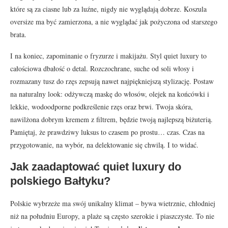
które są za ciasne lub za luźne, nigdy nie wyglądają dobrze. Koszula
oversize ma być zamierzona, a nie wyglądać jak pożyczona od starszego
brata.
I na koniec, zapominanie o fryzurze i makijażu. Styl quiet luxury to
całościowa dbałość o detal. Rozczochrane, suche od soli włosy i
rozmazany tusz do rzęs zepsują nawet najpiękniejszą stylizację. Postaw
na naturalny look: odżywczą maskę do włosów, olejek na końcówki i
lekkie, wodoodporne podkreślenie rzęs oraz brwi. Twoja skóra,
nawilżona dobrym kremem z filtrem, będzie twoją najlepszą biżuterią.
Pamiętaj, że prawdziwy luksus to czasem po prostu… czas. Czas na
przygotowanie, na wybór, na delektowanie się chwilą. I to widać.
Jak zaadaptować quiet luxury do
polskiego Bałtyku?
Polskie wybrzeże ma swój unikalny klimat – bywa wietrznie, chłodniej
niż na południu Europy, a plaże są często szerokie i piaszczyste. To nie