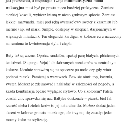
minimalistyczna moda
jest przeszkoda, a inspiracja! Twoja
wakacyjna
musi być po prostu nieco bardziej praktyczna. Zamiast
cienkiej koszuli, wybierz lnianą w nieco grubszym splocie. Zamiast
lekkiej marynarki, miej pod ręką oversize’owy sweter z kaszmiru lub
merino (np. od marki Simple, dostępny w sklepach stacjonarnych w
większych miastach). Ten elegancki kardigan w kolorze ecru narzucony
na ramiona to kwintesencja stylu i ciepła.
Buty też są ważne. Oprócz sandałów, spakuj parę białych, płóciennych
tenisówek (Superga, Veja) lub skórzanych sneakersów w neutralnym
kolorze. Idealnie sprawdzą się na spacerze po molo czy gdy wiatr
podnosi piasek. Pamiętaj o warstwach. Baw się nimi: top, koszula,
sweter. Możesz je zdejmować i nakładać w zależności od pogody, a
każda kombinacja będzie wyglądać stylowo. Co z kolorem? Paleta
coastal chic sprawdza się nad Bałtyku doskonale – piasek, biel fal,
szarość nieba i zieleń lasów to jej naturalne tło. Możesz dodać jeden
akcent w kolorze granatu morskiego, ale trzymaj się zasady: jeden
mocny kolor na stylizację.