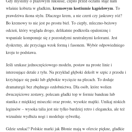
Gdy myślimy o plażowym luksusie, często przed oczami staje nam
kremowym kostiumie kąpielowym
właśnie kobieta w gładkim,
. To
prawdziwa ikona stylu. Dlaczego krem, a nie czerń czy jaskrawy róż?
Bo kremowy to nie jest po prostu biel. To ciepły, mleczno-beżowy
odcień, który wygląda drogo, delikatnie podkreśla opaleniznę i
wspaniale komponuje się z pozostałymi neutralnymi kolorami. Jest
dyskretny, ale przyciąga wzok formą i fasonem. Wybór odpowiedniego
kroju to podstawa.
Jeśli szukasz jednoczęściowego modelu, postaw na proste linie i
interesujące detale z tyłu. Na przykład głęboki dekolt w szpic z przodu i
krzyżujące się paski lub głębokie wycięcie na plecach. To dodaje
dramaturgii bez zbędnego ozdobnictwa. Dla osób, które wolien
dwuczęściowe zestawy, polecam gładki top w formie bandeau lub
stanika z miękkiej miseczki oraz proste, wysokie majtki. Unikaj niskich
leginsów – wysoka talia jest nie tylko bardziej retro i elegancka, ale też
wizualnie wydłuża nogi i modeluje sylwetkę.
Gdzie szukać? Polskie marki jak Błonie mają w ofercie piękne, gładkie