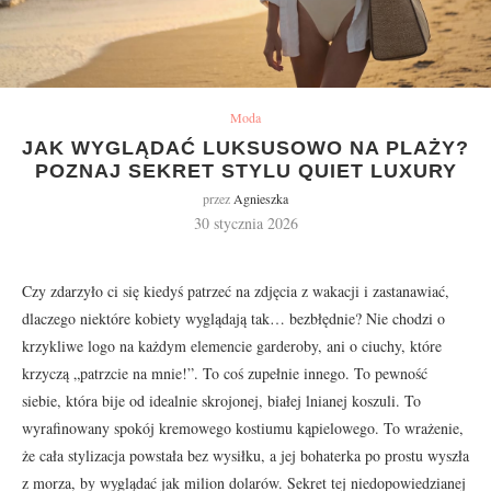
Moda
JAK WYGLĄDAĆ LUKSUSOWO NA PLAŻY?
POZNAJ SEKRET STYLU QUIET LUXURY
przez
Agnieszka
30 stycznia 2026
Czy zdarzyło ci się kiedyś patrzeć na zdjęcia z wakacji i zastanawiać,
dlaczego niektóre kobiety wyglądają tak… bezbłędnie? Nie chodzi o
krzykliwe logo na każdym elemencie garderoby, ani o ciuchy, które
krzyczą „patrzcie na mnie!”. To coś zupełnie innego. To pewność
siebie, która bije od idealnie skrojonej, białej lnianej koszuli. To
wyrafinowany spokój kremowego kostiumu kąpielowego. To wrażenie,
że cała stylizacja powstała bez wysiłku, a jej bohaterka po prostu wyszła
z morza, by wyglądać jak milion dolarów. Sekret tej niedopowiedzianej