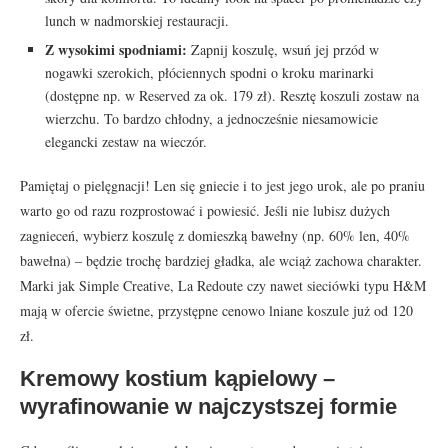
lunch w nadmorskiej restauracji.
Z wysokimi spodniami:
Zapnij koszulę, wsuń jej przód w
nogawki szerokich, płóciennych spodni o kroku marinarki
(dostępne np. w Reserved za ok. 179 zł). Resztę koszuli zostaw na
wierzchu. To bardzo chłodny, a jednocześnie niesamowicie
elegancki zestaw na wieczór.
Pamiętaj o pielęgnacji! Len się gniecie i to jest jego urok, ale po praniu
warto go od razu rozprostować i powiesić. Jeśli nie lubisz dużych
zagnieceń, wybierz koszulę z domieszką bawełny (np. 60% len, 40%
bawełna) – będzie trochę bardziej gładka, ale wciąż zachowa charakter.
Marki jak Simple Creative, La Redoute czy nawet sieciówki typu H&M
mają w ofercie świetne, przystępne cenowo lniane koszule już od 120
zł.
Kremowy kostium kąpielowy –
wyrafinowanie w najczystszej formie