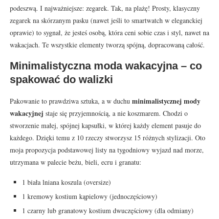
podeszwą. I najważniejsze: zegarek. Tak, na plażę! Prosty, klasyczny
zegarek na skórzanym pasku (nawet jeśli to smartwatch w eleganckiej
oprawie) to sygnał, że jesteś osobą, która ceni sobie czas i styl, nawet na
wakacjach. Te wszystkie elementy tworzą spójną, dopracowaną całość.
Minimalistyczna moda wakacyjna – co
spakować do walizki
minimalistycznej mody
Pakowanie to prawdziwa sztuka, a w duchu
wakacyjnej
staje się przyjemnością, a nie koszmarem. Chodzi o
stworzenie małej, spójnej kapsułki, w której każdy element pasuje do
każdego. Dzięki temu z 10 rzeczy stworzysz 15 różnych stylizacji. Oto
moja propozycja podstawowej listy na tygodniowy wyjazd nad morze,
utrzymana w palecie beżu, bieli, ecru i granatu:
1 biała lniana koszula (oversize)
1 kremowy kostium kąpielowy (jednoczęściowy)
1 czarny lub granatowy kostium dwuczęściowy (dla odmiany)