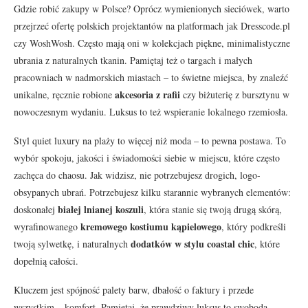
Gdzie robić zakupy w Polsce? Oprócz wymienionych sieciówek, warto
przejrzeć ofertę polskich projektantów na platformach jak Dresscode.pl
czy WoshWosh. Często mają oni w kolekcjach piękne, minimalistyczne
ubrania z naturalnych tkanin. Pamiętaj też o targach i małych
pracowniach w nadmorskich miastach – to świetne miejsca, by znaleźć
akcesoria z rafii
unikalne, ręcznie robione
czy biżuterię z bursztynu w
nowoczesnym wydaniu. Luksus to też wspieranie lokalnego rzemiosła.
Styl quiet luxury na plaży to więcej niż moda – to pewna postawa. To
wybór spokoju, jakości i świadomości siebie w miejscu, które często
zachęca do chaosu. Jak widzisz, nie potrzebujesz drogich, logo-
obsypanych ubrań. Potrzebujesz kilku starannie wybranych elementów:
białej lnianej koszuli
doskonałej
, która stanie się twoją drugą skórą,
kremowego kostiumu kąpielowego
wyrafinowanego
, który podkreśli
dodatków w stylu coastal chic
twoją sylwetkę, i naturalnych
, które
dopełnią całości.
Kluczem jest spójność palety barw, dbałość o faktury i przede
wszystkim – komfort. Pamiętaj, że prawdziwy luksus to swoboda.