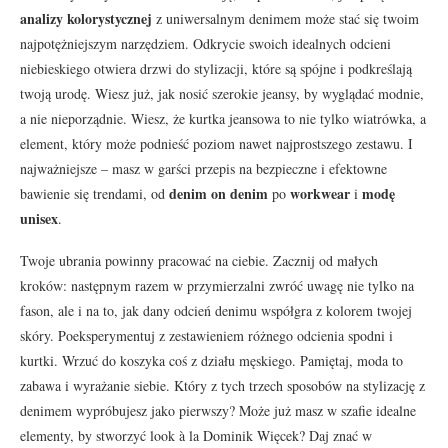
analizy kolorystycznej
z uniwersalnym denimem może stać się twoim
najpotężniejszym narzędziem. Odkrycie swoich idealnych odcieni
niebieskiego otwiera drzwi do stylizacji, które są spójne i podkreślają
twoją urodę. Wiesz już, jak nosić szerokie jeansy, by wyglądać modnie,
a nie nieporządnie. Wiesz, że kurtka jeansowa to nie tylko wiatrówka, a
element, który może podnieść poziom nawet najprostszego zestawu. I
najważniejsze – masz w garści przepis na bezpieczne i efektowne
denim on denim
workwear
modę
bawienie się trendami, od
po
i
unisex
.
Twoje ubrania powinny pracować na ciebie. Zacznij od małych
kroków: następnym razem w przymierzalni zwróć uwagę nie tylko na
fason, ale i na to, jak dany odcień denimu współgra z kolorem twojej
skóry. Poeksperymentuj z zestawieniem różnego odcienia spodni i
kurtki. Wrzuć do koszyka coś z działu męskiego. Pamiętaj, moda to
zabawa i wyrażanie siebie. Który z tych trzech sposobów na stylizację z
denimem wypróbujesz jako pierwszy? Może już masz w szafie idealne
elementy, by stworzyć look à la Dominik Więcek? Daj znać w