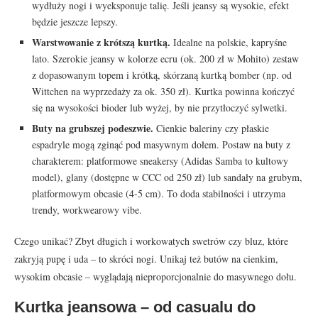
wydłuży nogi i wyeksponuje talię. Jeśli jeansy są wysokie, efekt
będzie jeszcze lepszy.
Warstwowanie z krótszą kurtką.
Idealne na polskie, kapryśne
lato. Szerokie jeansy w kolorze ecru (ok. 200 zł w Mohito) zestaw
z dopasowanym topem i krótką, skórzaną kurtką bomber (np. od
Wittchen na wyprzedaży za ok. 350 zł). Kurtka powinna kończyć
się na wysokości bioder lub wyżej, by nie przytłoczyć sylwetki.
Buty na grubszej podeszwie.
Cienkie baleriny czy płaskie
espadryle mogą zginąć pod masywnym dołem. Postaw na buty z
charakterem: platformowe sneakersy (Adidas Samba to kultowy
model), glany (dostępne w CCC od 250 zł) lub sandały na grubym,
platformowym obcasie (4-5 cm). To doda stabilności i utrzyma
trendy, workwearowy vibe.
Czego unikać? Zbyt długich i workowatych swetrów czy bluz, które
zakryją pupę i uda – to skróci nogi. Unikaj też butów na cienkim,
wysokim obcasie – wyglądają nieproporcjonalnie do masywnego dołu.
Kurtka jeansowa – od casualu do