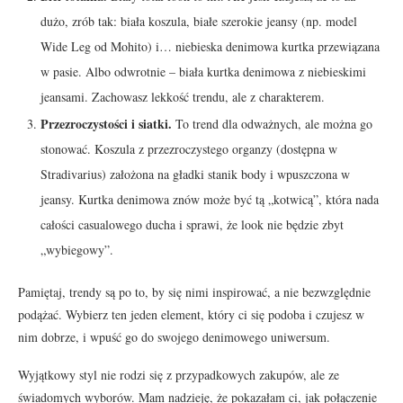
dużo, zrób tak: biała koszula, białe szerokie jeansy (np. model
Wide Leg od Mohito) i… niebieska denimowa kurtka przewiązana
w pasie. Albo odwrotnie – biała kurtka denimowa z niebieskimi
jeansami. Zachowasz lekkość trendu, ale z charakterem.
Przezroczystości i siatki.
To trend dla odważnych, ale można go
stonować. Koszula z przezroczystego organzy (dostępna w
Stradivarius) założona na gładki stanik body i wpuszczona w
jeansy. Kurtka denimowa znów może być tą „kotwicą”, która nada
całości casualowego ducha i sprawi, że look nie będzie zbyt
„wybiegowy”.
Pamiętaj, trendy są po to, by się nimi inspirować, a nie bezwzględnie
podążać. Wybierz ten jeden element, który ci się podoba i czujesz w
nim dobrze, i wpuść go do swojego denimowego uniwersum.
Wyjątkowy styl nie rodzi się z przypadkowych zakupów, ale ze
świadomych wyborów. Mam nadzieję, że pokazałam ci, jak połączenie