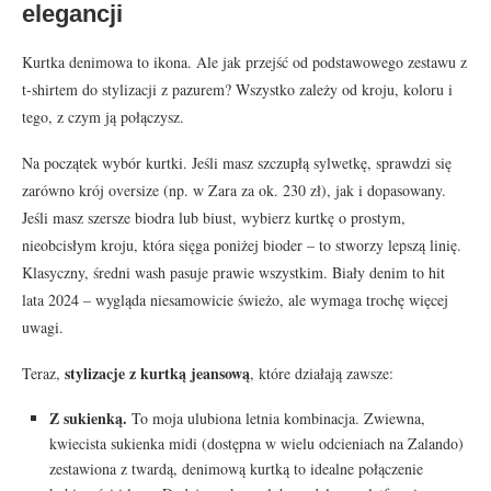
elegancji
Kurtka denimowa to ikona. Ale jak przejść od podstawowego zestawu z
t-shirtem do stylizacji z pazurem? Wszystko zależy od kroju, koloru i
tego, z czym ją połączysz.
Na początek wybór kurtki. Jeśli masz szczupłą sylwetkę, sprawdzi się
zarówno krój oversize (np. w Zara za ok. 230 zł), jak i dopasowany.
Jeśli masz szersze biodra lub biust, wybierz kurtkę o prostym,
nieobcisłym kroju, która sięga poniżej bioder – to stworzy lepszą linię.
Klasyczny, średni wash pasuje prawie wszystkim. Biały denim to hit
lata 2024 – wygląda niesamowicie świeżo, ale wymaga trochę więcej
uwagi.
stylizacje z kurtką jeansową
Teraz,
, które działają zawsze:
Z sukienką.
To moja ulubiona letnia kombinacja. Zwiewna,
kwiecista sukienka midi (dostępna w wielu odcieniach na Zalando)
zestawiona z twardą, denimową kurtką to idealne połączenie