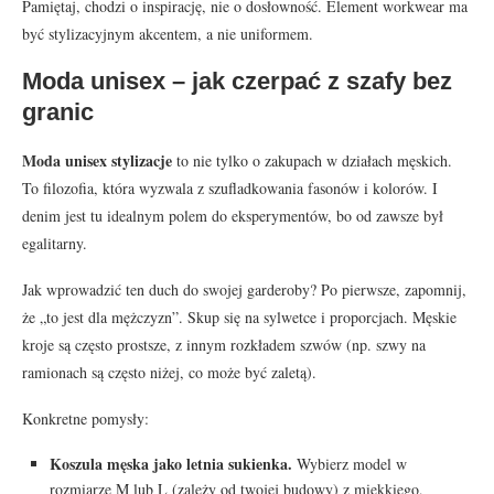
Pamiętaj, chodzi o inspirację, nie o dosłowność. Element workwear ma
być stylizacyjnym akcentem, a nie uniformem.
Moda unisex – jak czerpać z szafy bez
granic
Moda unisex stylizacje
to nie tylko o zakupach w działach męskich.
To filozofia, która wyzwala z szufladkowania fasonów i kolorów. I
denim jest tu idealnym polem do eksperymentów, bo od zawsze był
egalitarny.
Jak wprowadzić ten duch do swojej garderoby? Po pierwsze, zapomnij,
że „to jest dla mężczyzn”. Skup się na sylwetce i proporcjach. Męskie
kroje są często prostsze, z innym rozkładem szwów (np. szwy na
ramionach są często niżej, co może być zaletą).
Konkretne pomysły:
Koszula męska jako letnia sukienka.
Wybierz model w
rozmiarze M lub L (zależy od twojej budowy) z miękkiego,