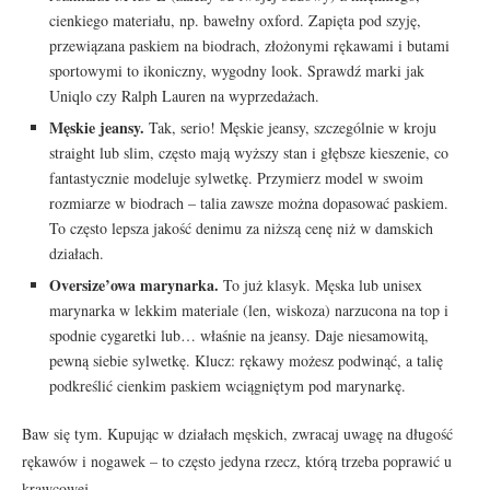
cienkiego materiału, np. bawełny oxford. Zapięta pod szyję,
przewiązana paskiem na biodrach, złożonymi rękawami i butami
sportowymi to ikoniczny, wygodny look. Sprawdź marki jak
Uniqlo czy Ralph Lauren na wyprzedażach.
Męskie jeansy.
Tak, serio! Męskie jeansy, szczególnie w kroju
straight lub slim, często mają wyższy stan i głębsze kieszenie, co
fantastycznie modeluje sylwetkę. Przymierz model w swoim
rozmiarze w biodrach – talia zawsze można dopasować paskiem.
To często lepsza jakość denimu za niższą cenę niż w damskich
działach.
Oversize’owa marynarka.
To już klasyk. Męska lub unisex
marynarka w lekkim materiale (len, wiskoza) narzucona na top i
spodnie cygaretki lub… właśnie na jeansy. Daje niesamowitą,
pewną siebie sylwetkę. Klucz: rękawy możesz podwinąć, a talię
podkreślić cienkim paskiem wciągniętym pod marynarkę.
Baw się tym. Kupując w działach męskich, zwracaj uwagę na długość
rękawów i nogawek – to często jedyna rzecz, którą trzeba poprawić u
krawcowej.