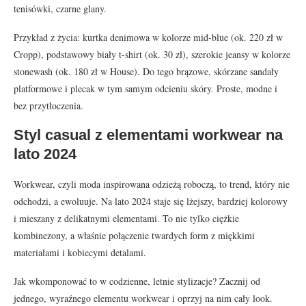
tenisówki, czarne glany.
Przykład z życia: kurtka denimowa w kolorze mid-blue (ok. 220 zł w
Cropp), podstawowy biały t-shirt (ok. 30 zł), szerokie jeansy w kolorze
stonewash (ok. 180 zł w House). Do tego brązowe, skórzane sandały
platformowe i plecak w tym samym odcieniu skóry. Proste, modne i
bez przytłoczenia.
Styl casual z elementami workwear na
lato 2024
Workwear, czyli moda inspirowana odzieżą roboczą, to trend, który nie
odchodzi, a ewoluuje. Na lato 2024 staje się lżejszy, bardziej kolorowy
i mieszany z delikatnymi elementami. To nie tylko ciężkie
kombinezony, a właśnie połączenie twardych form z miękkimi
materiałami i kobiecymi detalami.
Jak wkomponować to w codzienne, letnie stylizacje? Zacznij od
jednego, wyraźnego elementu workwear i oprzyj na nim cały look.