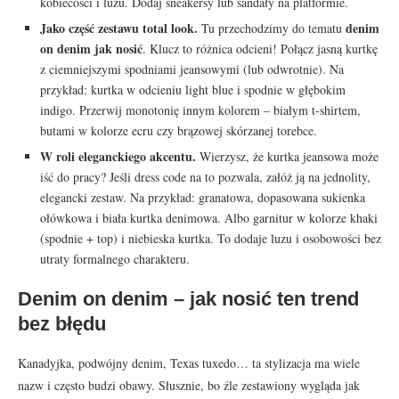
kobiecości i luzu. Dodaj sneakersy lub sandały na platformie.
Jako część zestawu total look.
denim
Tu przechodzimy do tematu
on denim jak nosić
. Klucz to różnica odcieni! Połącz jasną kurtkę
z ciemniejszymi spodniami jeansowymi (lub odwrotnie). Na
przykład: kurtka w odcieniu light blue i spodnie w głębokim
indigo. Przerwij monotonię innym kolorem – białym t-shirtem,
butami w kolorze ecru czy brązowej skórzanej torebce.
W roli eleganckiego akcentu.
Wierzysz, że kurtka jeansowa może
iść do pracy? Jeśli dress code na to pozwala, załóż ją na jednolity,
elegancki zestaw. Na przykład: granatowa, dopasowana sukienka
ołówkowa i biała kurtka denimowa. Albo garnitur w kolorze khaki
(spodnie + top) i niebieska kurtka. To dodaje luzu i osobowości bez
utraty formalnego charakteru.
Denim on denim – jak nosić ten trend
bez błędu
Kanadyjka, podwójny denim, Texas tuxedo… ta stylizacja ma wiele
nazw i często budzi obawy. Słusznie, bo źle zestawiony wygląda jak