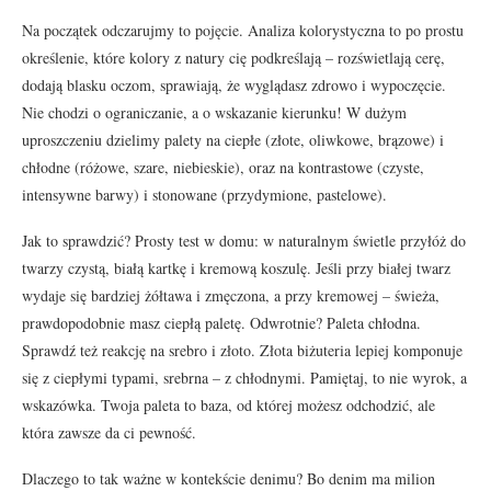
Na początek odczarujmy to pojęcie. Analiza kolorystyczna to po prostu
określenie, które kolory z natury cię podkreślają – rozświetlają cerę,
dodają blasku oczom, sprawiają, że wyglądasz zdrowo i wypoczęcie.
Nie chodzi o ograniczanie, a o wskazanie kierunku! W dużym
uproszczeniu dzielimy palety na ciepłe (złote, oliwkowe, brązowe) i
chłodne (różowe, szare, niebieskie), oraz na kontrastowe (czyste,
intensywne barwy) i stonowane (przydymione, pastelowe).
Jak to sprawdzić? Prosty test w domu: w naturalnym świetle przyłóż do
twarzy czystą, białą kartkę i kremową koszulę. Jeśli przy białej twarz
wydaje się bardziej żółtawa i zmęczona, a przy kremowej – świeża,
prawdopodobnie masz ciepłą paletę. Odwrotnie? Paleta chłodna.
Sprawdź też reakcję na srebro i złoto. Złota biżuteria lepiej komponuje
się z ciepłymi typami, srebrna – z chłodnymi. Pamiętaj, to nie wyrok, a
wskazówka. Twoja paleta to baza, od której możesz odchodzić, ale
która zawsze da ci pewność.
Dlaczego to tak ważne w kontekście denimu? Bo denim ma milion