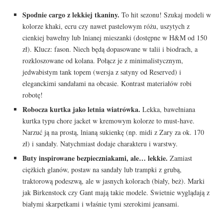
Spodnie cargo z lekkiej tkaniny.
To hit sezonu! Szukaj modeli w
kolorze khaki, ecru czy nawet pastelowym różu, uszytych z
cienkiej bawełny lub lnianej mieszanki (dostępne w H&M od 150
zł). Klucz: fason. Niech będą dopasowane w talii i biodrach, a
rozkloszowane od kolana. Połącz je z minimalistycznym,
jedwabistym tank topem (wersja z satyny od Reserved) i
eleganckimi sandałami na obcasie. Kontrast materiałów robi
robotę!
Robocza kurtka jako letnia wiatrówka.
Lekka, bawełniana
kurtka typu chore jacket w kremowym kolorze to must-have.
Narzuć ją na prostą, lnianą sukienkę (np. midi z Zary za ok. 170
zł) i sandały. Natychmiast dodaje charakteru i warstwy.
Buty inspirowane bezpieczniakami, ale… lekkie.
Zamiast
ciężkich glanów, postaw na sandały lub trampki z grubą,
traktorową podeszwą, ale w jasnych kolorach (biały, beż). Marki
jak Birkenstock czy Gant mają takie modele. Świetnie wyglądają z
białymi skarpetkami i właśnie tymi szerokimi jeansami.