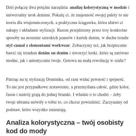
analizę kolorystyczną w modzie
Dziś połączę dwa potężne narzędzia:
i
uniwersalny urok denimu. Pokażę ci, że znajomość swojej palety to nie
teoria dla wtajemniczonych, a praktyczna ściągawka, która ułatwi ci
zakupy i układanie stylizacji. Razem przejdziemy przez trzy konkretne
sposoby na noszenie szerokich jeansów i kurtek denim, w duchu trendu
styl casual z elementami workwear
. Zobaczymy też, jak bezpiecznie
denim on denim
bawić się trendem
i stworzyć looki, które są zarówno
modne, jak i autentycznie twoje. Gotowa na małą rewolucję w szafie?
Patrząc na tę stylizację Dominika, od razu widać pewność i spójność.
To nie jest przypadkowe zestawienie, a przemyślana całość, gdzie kolor,
fason i nastrój grają do jednej bramki. I właśnie o to chodzi – żeby
twoje ubrania mówiły o tobie to, co chcesz powiedzieć. Zaczynamy od
podstaw, które wszystko zmieniają.
Analiza kolorystyczna – twój osobisty
kod do mody