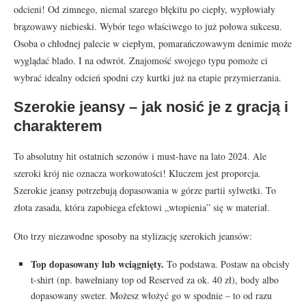
odcieni! Od zimnego, niemal szarego błękitu po ciepły, wypłowiały
brązowawy niebieski. Wybór tego właściwego to już połowa sukcesu.
Osoba o chłodnej palecie w ciepłym, pomarańczowawym denimie może
wyglądać blado. I na odwrót. Znajomość swojego typu pomoże ci
wybrać idealny odcień spodni czy kurtki już na etapie przymierzania.
Szerokie jeansy – jak nosić je z gracją i
charakterem
To absolutny hit ostatnich sezonów i must-have na lato 2024. Ale
szeroki krój nie oznacza workowatości! Kluczem jest proporcja.
Szerokie jeansy potrzebują dopasowania w górze partii sylwetki. To
złota zasada, która zapobiega efektowi „wtopienia” się w materiał.
Oto trzy niezawodne sposoby na stylizację szerokich jeansów:
Top dopasowany lub wciągnięty.
To podstawa. Postaw na obcisły
t-shirt (np. bawełniany top od Reserved za ok. 40 zł), body albo
dopasowany sweter. Możesz włożyć go w spodnie – to od razu