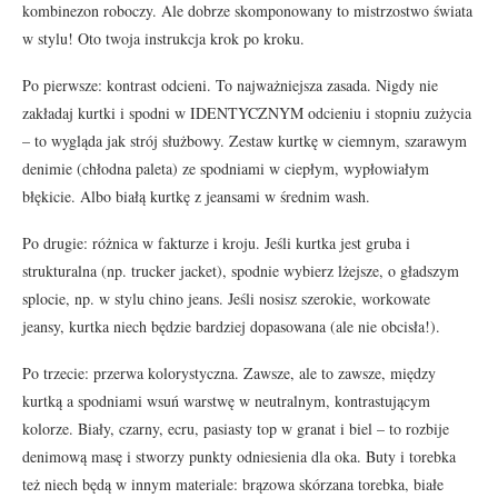
kombinezon roboczy. Ale dobrze skomponowany to mistrzostwo świata
w stylu! Oto twoja instrukcja krok po kroku.
Po pierwsze: kontrast odcieni. To najważniejsza zasada. Nigdy nie
zakładaj kurtki i spodni w IDENTYCZNYM odcieniu i stopniu zużycia
– to wygląda jak strój służbowy. Zestaw kurtkę w ciemnym, szarawym
denimie (chłodna paleta) ze spodniami w ciepłym, wypłowiałym
błękicie. Albo białą kurtkę z jeansami w średnim wash.
Po drugie: różnica w fakturze i kroju. Jeśli kurtka jest gruba i
strukturalna (np. trucker jacket), spodnie wybierz lżejsze, o gładszym
splocie, np. w stylu chino jeans. Jeśli nosisz szerokie, workowate
jeansy, kurtka niech będzie bardziej dopasowana (ale nie obcisła!).
Po trzecie: przerwa kolorystyczna. Zawsze, ale to zawsze, między
kurtką a spodniami wsuń warstwę w neutralnym, kontrastującym
kolorze. Biały, czarny, ecru, pasiasty top w granat i biel – to rozbije
denimową masę i stworzy punkty odniesienia dla oka. Buty i torebka
też niech będą w innym materiale: brązowa skórzana torebka, białe