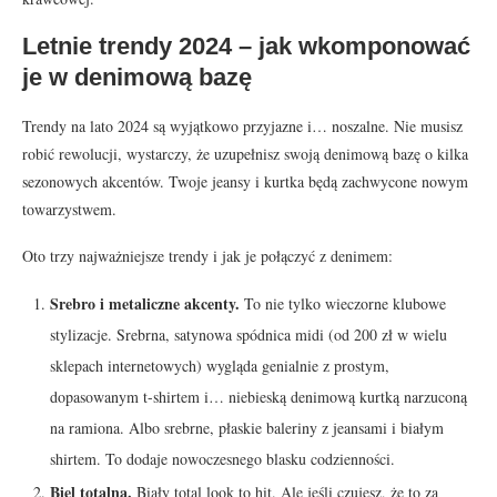
Letnie trendy 2024 – jak wkomponować
je w denimową bazę
Trendy na lato 2024 są wyjątkowo przyjazne i… noszalne. Nie musisz
robić rewolucji, wystarczy, że uzupełnisz swoją denimową bazę o kilka
sezonowych akcentów. Twoje jeansy i kurtka będą zachwycone nowym
towarzystwem.
Oto trzy najważniejsze trendy i jak je połączyć z denimem:
Srebro i metaliczne akcenty.
To nie tylko wieczorne klubowe
stylizacje. Srebrna, satynowa spódnica midi (od 200 zł w wielu
sklepach internetowych) wygląda genialnie z prostym,
dopasowanym t-shirtem i… niebieską denimową kurtką narzuconą
na ramiona. Albo srebrne, płaskie baleriny z jeansami i białym
shirtem. To dodaje nowoczesnego blasku codzienności.
Biel totalna.
Biały total look to hit. Ale jeśli czujesz, że to za