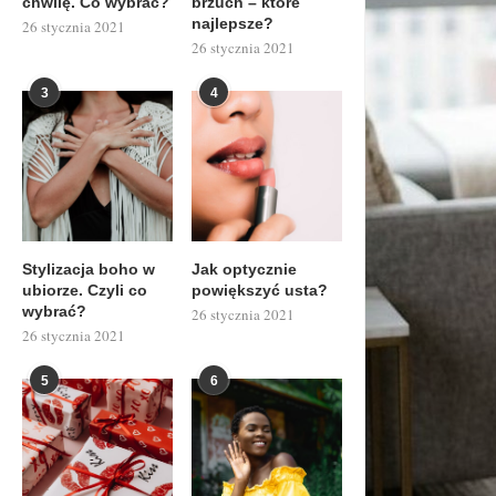
chwilę. Co wybrać?
brzuch – które
najlepsze?
26 stycznia 2021
26 stycznia 2021
3
4
Stylizacja boho w
Jak optycznie
ubiorze. Czyli co
powiększyć usta?
wybrać?
26 stycznia 2021
26 stycznia 2021
5
6