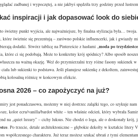
yglądać zadbanej i wypoczętej, a nie jakbyś spędziła trzy godziny przed lustrem
kać inspiracji i jak dopasować look do siebi
to świetny punkt wyjścia, ale najważniejsze, by finalna stylizacja była… twoja.
e, które świetnie się prezentują – zarówno polskie influencerki, jak i gwiazdy 
moda po trzydziestce
bierają dodatki. Stwórz tablicę na Pintereście z hasłami „
cia, które ci się podobają. Może to konkretny krój spódnicy? Albo sposób no
właszcza na ważną okazję. Weź do przymierzalni trzy różne fasony sukienek w 
 ciała lub sukienki to podstawa. Jeśli planujesz sukienkę z dekoltem, zainwest
robią kolosalną różnicę w końcowym efekcie.
osna 2026 – co zapożyczyć na już?
amiry jest ponadczasowa, możemy w niej dostrzec zalążki tego, co szykuje na
rwsze, kolor ecru/vanilla/bardot white – ten właśnie odcień, który wybrała Sami
end na „quiet luxury” – cichy luksus. Nie chodzi o loga, ale o doskonały krój, 
stce
. Po trzecie, detale architektoniczne – głębokie dekolty w kształcie litery
m współczesnego charakteru. Już teraz możesz szukać ubrań z tymi elementami.