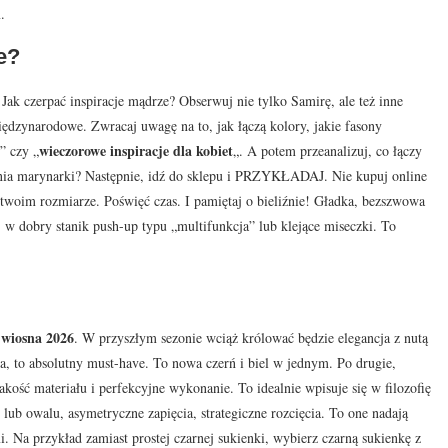
.
e?
 Jak czerpać inspiracje mądrze? Obserwuj nie tylko Samirę, ale też inne
międzynarodowe. Zwracaj uwagę na to, jak łączą kolory, jakie fasony
wieczorowe inspiracje dla kobiet
” czy „
„. A potem przeanalizuj, co łączy
szenia marynarki? Następnie, idź do sklepu i PRZYKŁADAJ. Nie kupuj online
twoim rozmiarze. Poświęć czas. I pamiętaj o bieliźnie! Gładka, bezszwowa
uj w dobry stanik push-up typu „multifunkcja” lub klejące miseczki. To
wiosna 2026
m
. W przyszłym sezonie wciąż królować będzie elegancja z nutą
ra, to absolutny must-have. To nowa czerń i biel w jednym. Po drugie,
jakość materiału i perfekcyjne wykonanie. To idealnie wpisuje się w filozofię
 V lub owalu, asymetryczne zapięcia, strategiczne rozcięcia. To one nadają
 Na przykład zamiast prostej czarnej sukienki, wybierz czarną sukienkę z