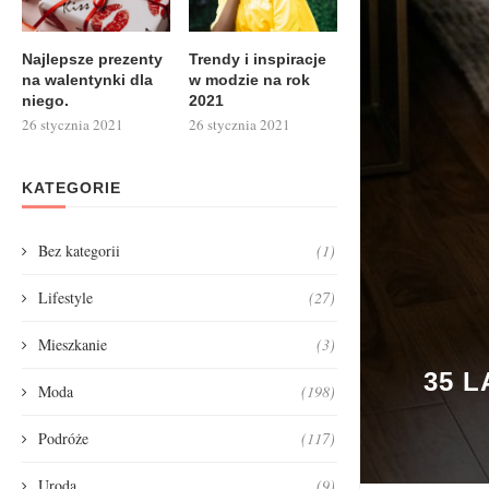
Najlepsze prezenty
Trendy i inspiracje
na walentynki dla
w modzie na rok
niego.
2021
26 stycznia 2021
26 stycznia 2021
KATEGORIE
Bez kategorii
(1)
Lifestyle
(27)
Mieszkanie
(3)
35 
Moda
(198)
Podróże
(117)
Uroda
(9)