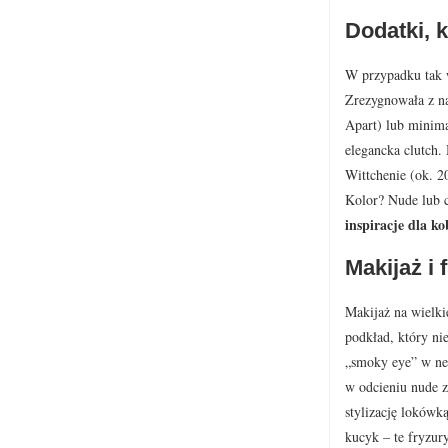
Dodatki, k
W przypadku tak w
Zrezygnowała z na
Apart) lub minima
elegancka clutch.
Wittchenie (ok. 2
Kolor? Nude lub c
inspiracje dla ko
Makijaż i 
Makijaż na wielki
podkład, który ni
„smoky eye” w neu
w odcieniu nude z
stylizację lokówką
kucyk – te fryzur