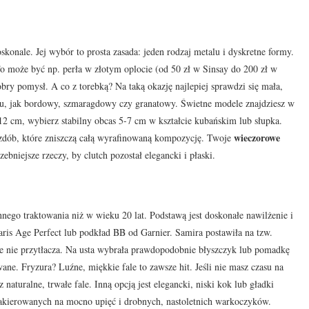
konale. Jej wybór to prosta zasada: jeden rodzaj metalu i dyskretne formy.
To może być np. perła w złotym oplocie (od 50 zł w Sinsay do 200 zł w
obry pomysł. A co z torebką? Na taką okazję najlepiej sprawdzi się mała,
niu, jak bordowy, szmaragdowy czy granatowy. Świetne modele znajdziesz w
a 12 cm, wybierz stabilny obcas 5-7 cm w kształcie kubańskim lub słupka.
wieczorowe
ozdób, które zniszczą całą wyrafinowaną kompozycję. Twoje
bniejsze rzeczy, by clutch pozostał elegancki i płaski.
nnego traktowania niż w wieku 20 lat. Podstawą jest doskonałe nawilżenie i
Paris Age Perfect lub podkład BB od Garnier. Samira postawiła na tzw.
le nie przytłacza. Na usta wybrała prawdopodobnie błyszczyk lub pomadkę
ne. Fryzura? Luźne, miękkie fale to zawsze hit. Jeśli nie masz czasu na
naturalne, trwałe fale. Inną opcją jest elegancki, niski kok lub gładki
, lakierowanych na mocno upięć i drobnych, nastoletnich warkoczyków.