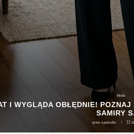
Moda
LAT I WYGLĄDA OBŁĘDNIE! POZNA
SAMIRY S
22 m
przez
Agnieszka