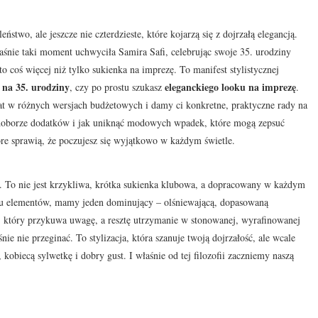
two, ale jeszcze nie czterdzieste, które kojarzą się z dojrzałą elegancją.
łaśnie taki moment uchwyciła Samira Safi, celebrując swoje 35. urodziny
to coś więcej niż tylko sukienka na imprezę. To manifest stylistycznej
ę na 35. urodziny
eleganckiego looku na imprezę
, czy po prostu szukasz
.
mat w różnych wersjach budżetowych i damy ci konkretne, praktyczne rady na
y doborze dodatków i jak uniknąć modowych wpadek, które mogą zepsuć
tóre sprawią, że poczujesz się wyjątkowo w każdym świetle.
asą. To nie jest krzykliwa, krótka sukienka klubowa, a dopracowany w każdym
ielu elementów, mamy jeden dominujący – olśniewającą, dopasowaną
który przykuwa uwagę, a resztę utrzymanie w stonowanej, wyrafinowanej
ie nie przeginać. To stylizacja, która szanuje twoją dojrzałość, ale wcale
 kobiecą sylwetkę i dobry gust. I właśnie od tej filozofii zaczniemy naszą