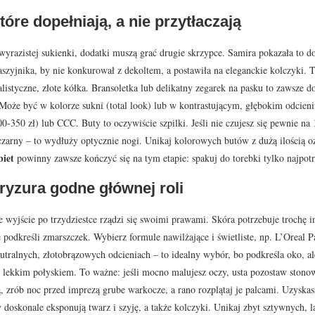
tóre dopełniają, a nie przytłaczają
yrazistej sukienki, dodatki muszą grać drugie skrzypce. Samira pokazała to dos
szyjnika, by nie konkurował z dekoltem, a postawiła na eleganckie kolczyki. 
listyczne, złote kółka. Bransoletka lub delikatny zegarek na pasku to zawsze d
 Może być w kolorze sukni (total look) lub w kontrastującym, głębokim odcie
00-350 zł) lub CCC. Buty to oczywiście szpilki. Jeśli nie czujesz się pewnie n
zarny – to wydłuży optycznie nogi. Unikaj kolorowych butów z dużą ilością 
biet
powinny zawsze kończyć się na tym etapie: spakuj do torebki tylko najpotrze
fryzura godne głównej roli
e wyjście po trzydziestce rządzi się swoimi prawami. Skóra potrzebuje trochę i
e podkreśli zmarszczek. Wybierz formule nawilżające i świetliste, np. L’Oreal 
tralnych, złotobrązowych odcieniach – to idealny wybór, bo podkreśla oko, a
 lekkim połyskiem. To ważne: jeśli mocno malujesz oczy, usta pozostaw stonowa
, zrób noc przed imprezą grube warkocze, a rano rozplątaj je palcami. Uzyskasz 
y doskonale eksponują twarz i szyję, a także kolczyki. Unikaj zbyt sztywnych