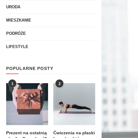
URODA
MIESZKANIE
PODRÓŻE
LIFESTYLE
POPULARNE POSTY
1
2
Prezent na ostatnią
Ćwiczenia na płaski