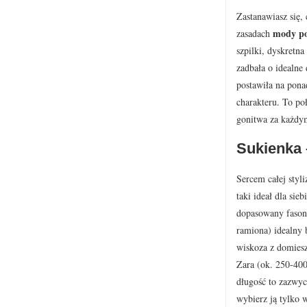
Zastanawiasz się,
mody po
zasadach
szpilki, dyskretn
zadbała o idealne 
postawiła na pona
charakteru. To poł
gonitwa za każdy
Sukienka 
Sercem całej styl
taki ideał dla sie
dopasowany fason.
ramiona) idealny b
wiskoza z domiesz
Zara (ok. 250-400
długość to zazwyc
wybierz ją tylko 