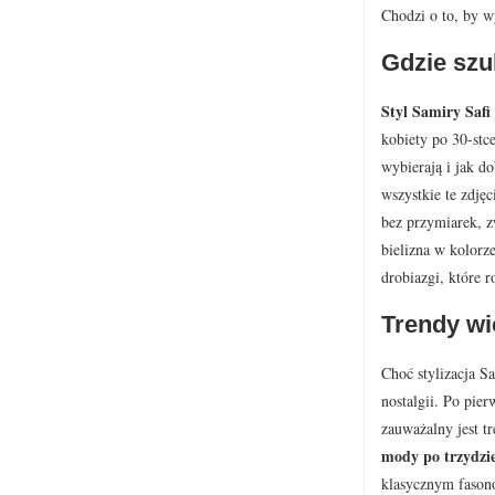
Chodzi o to, by w
Gdzie szu
Styl Samiry Safi
kobiety po 30-stc
wybierają i jak do
wszystkie te zdję
bez przymiarek, z
bielizna w kolorze
drobiazgi, które 
Trendy wi
Choć stylizacja S
nostalgii. Po pie
zauważalny jest tr
mody po trzydzie
klasycznym fasono