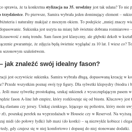
stylizacja na 35. urodziny
 co sprawia, że ta konkretna
jest tak udana? To nie 
 trzydziestce
. Po pierwsze, Samira wybrała jeden dominujący element – sukien
a biżuteria i naturalny makijaż z mocnym okiem. To podejście „mniej znaczy wi
dopasowanie. Sukienka jest uszyta na miarę lub świetnie dobrana rozmiarowo – nie
dczasowość z nutą trendu. Sam fason jest klasyczny, ale głęboki dekolt w kszt
ączenie gwarantuje, że zdjęcia będą świetnie wyglądać za 10 lat. I wiesz co? To 
m sezonowym szaleństwem.
– jak znaleźć swój idealny fason?
izacji jest oczywiście sukienka. Samira wybrała długą, dopasowaną kreację w ko
bie? Przede wszystkim poznaj swój typ figury. Dla sylwetki klepsydry (biodra i 
 Jeśli masz sylwetkę prostokątną, szukaj sukienek z wyszczuplającym pasem w t
ędzie fason A-line lub empire, który rozkloszuje się od biustu. Kluczowy jest t
ką elastanu czy jersey. Unikaj cienkiego, lejącego się poliestru, który może
 zł), poszukaj perełek na wyprzedażach w Houseie czy w Reserved. Na wyższą 
zaj midi (do połowy łydki) lub maxi (do kostki) – są niezwykle kobiece i eleg
wtedy, gdy czujesz się w niej komfortowo i dopasuj do niej stonowane dodatki.