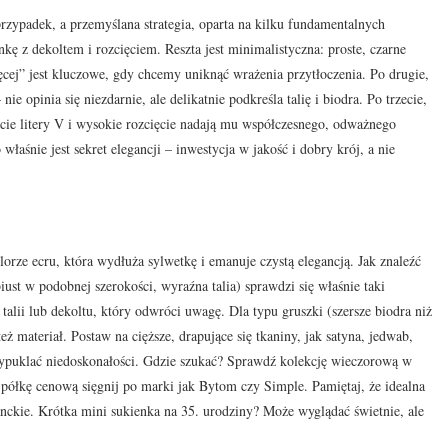
przypadek, a przemyślana strategia, oparta na kilku fundamentalnych
kę z dekoltem i rozcięciem. Reszta jest minimalistyczna: proste, czarne
ęcej” jest kluczowe, gdy chcemy uniknąć wrażenia przytłoczenia. Po drugie,
 opinia się niezdarnie, ale delikatnie podkreśla talię i biodra. Po trzecie,
ałcie litery V i wysokie rozcięcie nadają mu współczesnego, odważnego
właśnie jest sekret elegancji – inwestycja w jakość i dobry krój, a nie
lorze ecru, która wydłuża sylwetkę i emanuje czystą elegancją. Jak znaleźć
biust w podobnej szerokości, wyraźna talia) sprawdzi się właśnie taki
alii lub dekoltu, który odwróci uwagę. Dla typu gruszki (szersze biodra niż
eż materiał. Postaw na cięższe, drapujące się tkaniny, jak satyna, jedwab,
 uwypuklać niedoskonałości. Gdzie szukać? Sprawdź kolekcję wieczorową w
półkę cenową sięgnij po marki jak Bytom czy Simple. Pamiętaj, że idealna
anckie. Krótka mini sukienka na 35. urodziny? Może wyglądać świetnie, ale