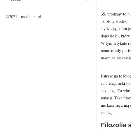
35. urodziny to n
©2021 - modniara.pl
To złoty środek –
stylizacją, która 
dojrzałości, który
W tym artykule ro
mody po tr
temat
nawet najpiękniej
Patrząc na tę fot
elegancki lo
calu
sukienkę. To właś
tonacji. Taka filo
nie każe się z nią
analizę.
Filozofia 