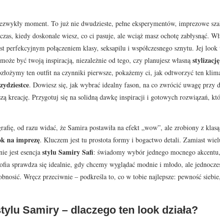
iezwykły moment. To już nie dwudzieste, pełne eksperymentów, imprezowe szaleńs
 czas, kiedy doskonale wiesz, co ci pasuje, ale wciąż masz ochotę zabłysnąć. W
jest perfekcyjnym połączeniem klasy, seksapilu i współczesnego sznytu. Jej look 
stylizacj
 może być twoją inspiracją, niezależnie od tego, czy planujesz własną
złożymy ten outfit na czynniki pierwsze, pokażemy ci, jak odtworzyć ten kli
zydziestce
. Dowiesz się, jak wybrać idealny fason, na co zwrócić uwagę prz
szą kreację. Przygotuj się na solidną dawkę inspiracji i gotowych rozwiązań, k
ografię, od razu widać, że Samira postawiła na efekt „wow”, ale zrobiony z kl
ok na imprezę
. Kluczem jest tu prostota formy i bogactwo detali. Zamiast w
stylu Samiry Safi
nie jest esencja
: świadomy wybór jednego mocnego akcentu, 
zofia sprawdza się idealnie, gdy chcemy wyglądać modnie i młodo, ale jednocześn
 obnosić. Wręcz przeciwnie – podkreśla to, co w tobie najlepsze: pewność siebie,
stylu Samiry – dlaczego ten look działa?